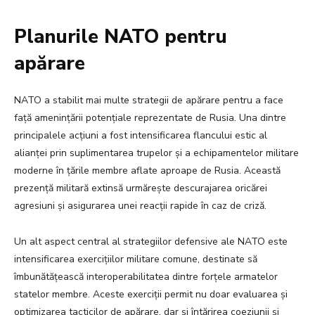
Planurile NATO pentru
apărare
NATO a stabilit mai multe strategii de apărare pentru a face
față amenințării potențiale reprezentate de Rusia. Una dintre
principalele acțiuni a fost intensificarea flancului estic al
alianței prin suplimentarea trupelor și a echipamentelor militare
moderne în țările membre aflate aproape de Rusia. Această
prezență militară extinsă urmărește descurajarea oricărei
agresiuni și asigurarea unei reacții rapide în caz de criză.
Un alt aspect central al strategiilor defensive ale NATO este
intensificarea exercițiilor militare comune, destinate să
îmbunătățească interoperabilitatea dintre forțele armatelor
statelor membre. Aceste exerciții permit nu doar evaluarea și
optimizarea tacticilor de apărare, dar și întărirea coeziunii și