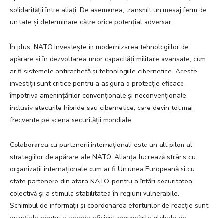
solidarității între aliați. De asemenea, transmit un mesaj ferm de
unitate și determinare către orice potențial adversar.
În plus, NATO investește în modernizarea tehnologiilor de
apărare și în dezvoltarea unor capacități militare avansate, cum
ar fi sistemele antirachetă și tehnologiile cibernetice. Aceste
investiții sunt critice pentru a asigura o protecție eficace
împotriva amenințărilor convenționale și neconvenționale,
inclusiv atacurile hibride sau cibernetice, care devin tot mai
frecvente pe scena securității mondiale.
Colaborarea cu partenerii internaționali este un alt pilon al
strategiilor de apărare ale NATO. Alianța lucrează strâns cu
organizații internaționale cum ar fi Uniunea Europeană și cu
state partenere din afara NATO, pentru a întări securitatea
colectivă și a stimula stabilitatea în regiuni vulnerabile.
Schimbul de informații și coordonarea eforturilor de reacție sunt
esențiale pentru a aborda eficient provocările globale de