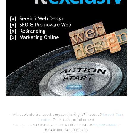
- Ai nevoie de transport aeroport in Anglia? Încearcă
Airport Taxi
London
. Calitate la prețul corect.
- Companie specializata in tranzactionarea de
Criptomonede
si
infrastructura blockchain.