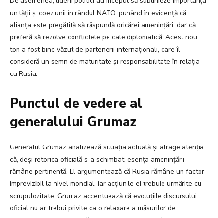
De asemenea, liderii politici au început să sublinieze importanța
unității și coeziunii în rândul NATO, punând în evidență că
alianța este pregătită să răspundă oricărei amenințări, dar că
preferă să rezolve conflictele pe cale diplomatică. Acest nou
ton a fost bine văzut de partenerii internaționali, care îl
consideră un semn de maturitate și responsabilitate în relația
cu Rusia.
Punctul de vedere al
generalului Grumaz
Generalul Grumaz analizează situația actuală și atrage atenția
că, deși retorica oficială s-a schimbat, esența amenințării
rămâne pertinentă. El argumentează că Rusia rămâne un factor
imprevizibil la nivel mondial, iar acțiunile ei trebuie urmărite cu
scrupulozitate. Grumaz accentuează că evoluțiile discursului
oficial nu ar trebui privite ca o relaxare a măsurilor de