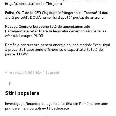
în „jaful secolului” de la Timișoara
Folha, OUT de la CFR Cluj după înfrângerea cu Tromso! ”Îi dau
afară pe toți!”. DOUĂ nume ”își dispută” postul de antrenor
Reacția Comisiei Europene față de amendamentele
Parlamentului referitoare la legislația decarbonizării. Analiza
efectului asupra PNRR.
România concurează pentru energia eoliană marină: Executivul
a prezentat șase zone offshore cu o capacitate totală de
peste 11 GW
C
vineri, august 7, 2026
30.4
București
Stiri populare
Investigație Recorder ce zguduie Justiția din România: metode
prin care marii corupți evită pedepsele