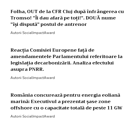
Folha, OUT de la CFR Cluj după înfrângerea cu
Tromso! ”Îi dau afară pe toți!”. DOUĂ nume
”își dispută” postul de antrenor
Autorii SocialImpactAward
Reacția Comisiei Europene față de
amendamentele Parlamentului referitoare la
legislația decarbonizării. Analiza efectului
asupra PNRR.
Autorii SocialImpactAward
România concurează pentru energia eoliană
marină: Executivul a prezentat șase zone
offshore cu o capacitate totală de peste 11 GW
Autorii SocialImpactAward