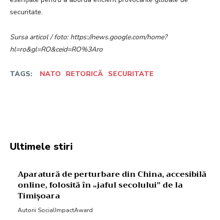
securitate.
Sursa articol / foto: https://news.google.com/home?
hl=ro&gl=RO&ceid=RO%3Aro
TAGS:
NATO
RETORICĂ
SECURITATE
Facebook
Twitter
Pinterest
W
Ultimele stiri
Aparatură de perturbare din China, accesibilă
online, folosită în „jaful secolului” de la
Timișoara
Autorii SocialImpactAward