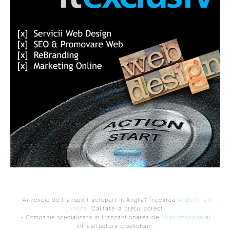
- Ai nevoie de transport aeroport in Anglia? Încearcă
Airport Taxi
London
. Calitate la prețul corect.
- Companie specializata in tranzactionarea de
Criptomonede
si
infrastructura blockchain.