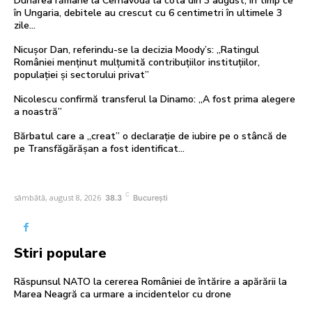
Dunărea rămâne la Cernavodă la cota din 3 august, în timp ce
în Ungaria, debitele au crescut cu 6 centimetri în ultimele 3
zile...
Nicușor Dan, referindu-se la decizia Moody’s: „Ratingul
României menținut mulțumită contribuțiilor instituțiilor,
populației și sectorului privat”
Nicolescu confirmă transferul la Dinamo: „A fost prima alegere
a noastră”
Bărbatul care a „creat” o declarație de iubire pe o stâncă de
pe Transfăgărășan a fost identificat…
C
sâmbătă, august 8, 2026
38.3
București
Stiri populare
Răspunsul NATO la cererea României de întărire a apărării la
Marea Neagră ca urmare a incidentelor cu drone