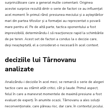
surprinzătoare care a generat multe comentarii. Originea
acestei surprize rezultă dintr-o serie de factori ce au influențat
acel moment. În primul rând, presiunea meciului și a așteptărilor
mari din partea tifosilor și a formației au reprezentat o povară
mare pentru el. Pe de altă parte, tactica oponentului a fost
imprevizibilă, determinându-l să reacționeze rapid la schimbările
de pe teren. Acest set de factori a condus la o decizie care,
deși neașteptată, el a considerat-o necesară în acel context.
deciziile lui Târnovanu
analizate
Analizându-i deciziile în acel meci, se remarcă o serie de alegeri
tactice care au stârnit atât critici, cât și laude. Primul aspect,
felul în care a manevrat momentele de maximă presiune a fost
evaluat de experți. În anumite ocazii, Târnovanu a ales soluții
neconvenționale, care păreau risc, dar care, în contextul jocului,