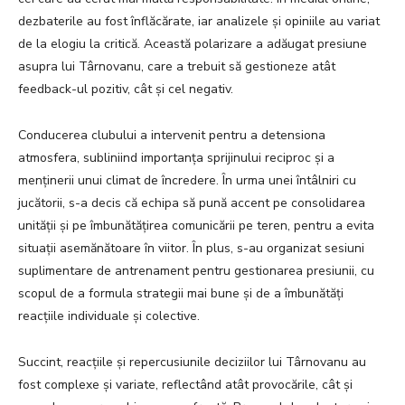
dezbaterile au fost înflăcărate, iar analizele și opiniile au variat
de la elogiu la critică. Această polarizare a adăugat presiune
asupra lui Târnovanu, care a trebuit să gestioneze atât
feedback-ul pozitiv, cât și cel negativ.
Conducerea clubului a intervenit pentru a detensiona
atmosfera, subliniind importanța sprijinului reciproc și a
menținerii unui climat de încredere. În urma unei întâlniri cu
jucătorii, s-a decis că echipa să pună accent pe consolidarea
unității și pe îmbunătățirea comunicării pe teren, pentru a evita
situații asemănătoare în viitor. În plus, s-au organizat sesiuni
suplimentare de antrenament pentru gestionarea presiunii, cu
scopul de a formula strategii mai bune și de a îmbunătăți
reacțiile individuale și colective.
Succint, reacțiile și repercusiunile deciziilor lui Târnovanu au
fost complexe și variate, reflectând atât provocările, cât și