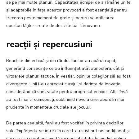
se pe mai multe planuri. Capacitatea echipei de a rămâne unite
și adaptabile în fața acestor provocări a fost esențială pentru
trecerea peste momentele grele și pentru valorificarea
oportunităților create de deciziile lui Târnovanu.
reacții și repercusiuni
Reacțiile din echipă și din rândul fanilor au apărut rapid,
generând consecințe ce au influențat atât atmosfera, cât și
viitoarele planuri tactice. În vestiar, opiniile colegilor săi au fost
divergente. Unii i-au apreciat curajul și dorința de inovație,
considerând că sunt vitale pentru progresul echipei. Alții, însă,
au fost mai circumspecți, subliniind nevoia unei abordări mai
prudente în momentele cruciale ale jocului.
De partea cealaltă, fanii au fost vociferi în privința deciziilor
sale, împărțindu-se între cei care l-au susținut necondiționat și
cei care au cerut mai multă responsabilitate. În mediul online,