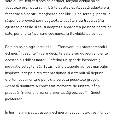
sale au influențat dinamica partidei, forțând echipa să se
adapteze prompt la schimbările strategiei. Această adaptare a
fost crucială pentru menținerea echilibrului pe teren și pentru a
răspunde provocărilor neașteptate. Jucătorii au trebuit să își
ajusteze pozițiile și să își adapteze abordarea pe baza deciziilor
sale, punând la încercare coeziunea și flexibilitatea echipei.
Pe plan psihologic, acțiunile lui Târnovanu au afectat moralul
echipei. În cazurile în care deciziile sale s-au dovedit eficiente,
acestea au ridicat moralul, oferind un spor de încredere și
motivație colegilor săi. Totuși, când alegerile au fost mai puțin
inspirate, echipa a resimțit presiunea și a trebuit să depună
eforturi suplimentare pentru a corecta posibilele greșeli.
Această dualitate a creat atât momente de unitate, cât și
provocări în menținerea unei mentalități pozitive în rândul
jucătorilor.
În linii mari, impactul asupra echipei a fost complex, resimțindu-