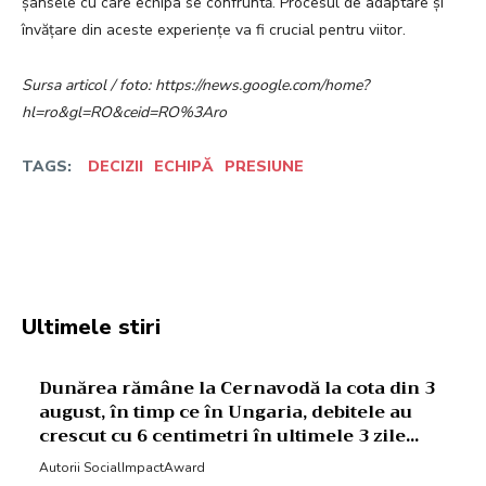
șansele cu care echipa se confruntă. Procesul de adaptare și
învățare din aceste experiențe va fi crucial pentru viitor.
Sursa articol / foto: https://news.google.com/home?
hl=ro&gl=RO&ceid=RO%3Aro
TAGS:
DECIZII
ECHIPĂ
PRESIUNE
Facebook
Twitter
Pinterest
W
Ultimele stiri
Dunărea rămâne la Cernavodă la cota din 3
august, în timp ce în Ungaria, debitele au
crescut cu 6 centimetri în ultimele 3 zile...
Autorii SocialImpactAward