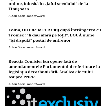
online, folosită în „jaful secolului” de la
Timișoara
Autorii SocialImpactAward
Folha, OUT de la CFR Cluj după înfrângerea cu
Tromso! ”Îi dau afară pe toți!”. DOUĂ nume
”își dispută” postul de antrenor
Autorii SocialImpactAward
Reacția Comisiei Europene față de
amendamentele Parlamentului referitoare la
legislația decarbonizării. Analiza efectului
asupra PNRR.
Autorii SocialImpactAward