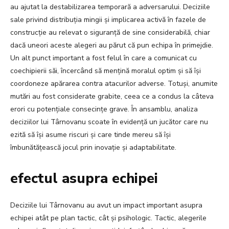
au ajutat la destabilizarea temporară a adversarului. Deciziile
sale privind distribuția mingii și implicarea activă în fazele de
construcție au relevat o siguranță de sine considerabilă, chiar
dacă uneori aceste alegeri au părut că pun echipa în primejdie.
Un alt punct important a fost felul în care a comunicat cu
coechipierii săi, încercând să mențină moralul optim și să își
coordoneze apărarea contra atacurilor adverse. Totuși, anumite
mutări au fost considerate grabite, ceea ce a condus la câteva
erori cu potențiale consecințe grave. În ansamblu, analiza
deciziilor lui Târnovanu scoate în evidență un jucător care nu
ezită să își asume riscuri și care tinde mereu să își
îmbunătățească jocul prin inovație și adaptabilitate.
efectul asupra echipei
Deciziile lui Târnovanu au avut un impact important asupra
echipei atât pe plan tactic, cât și psihologic. Tactic, alegerile