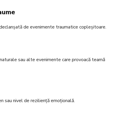
raume
 declanșată de evenimente traumatice copleșitoare.
e naturale sau alte evenimente care provoacă teamă
n sau nivel de reziliență emoțională.