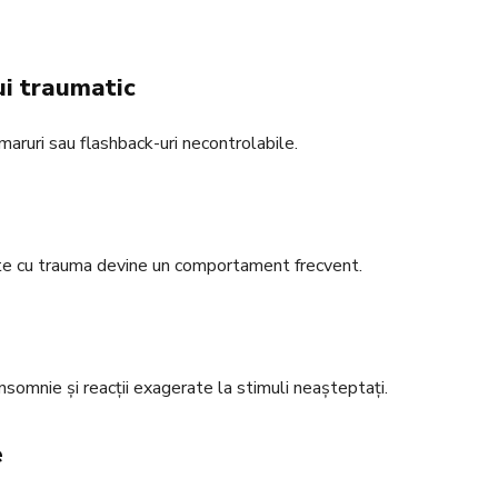
ui traumatic
maruri sau flashback-uri necontrolabile.
ciate cu trauma devine un comportament frecvent.
nsomnie și reacții exagerate la stimuli neașteptați.
e