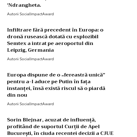
‘Ndrangheta.
Autorii SocialImpactAward
Infiltrare fără precedent în Europa: o
dronă rusească dotată cu explozibil
Semtex a intrat pe aeroportul din
Leipzig, Germania
Autorii SocialImpactAward
Europa dispune de o „fereastră unică”
pentru a-l aduce pe Putin în fața
instanței, însă există riscul să o piardă
din nou
Autorii SocialImpactAward
Sorin Blejnar, acuzat de influență,
profitând de suportul Curții de Apel
București, în ciuda recentei decizii a CJUE