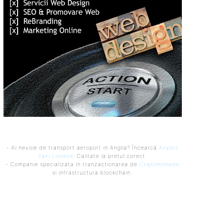
- Ai nevoie de transport aeroport in Anglia? Încearcă
Airport
Taxi London
. Calitate la prețul corect.
- Companie specializata in tranzactionarea de
Criptomonede
si infrastructura blockchain.