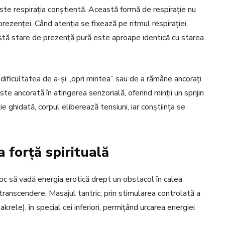
ste respirația conștientă. Această formă de respirație nu
 prezenței. Când atenția se fixează pe ritmul respirației,
astă stare de prezență pură este aproape identică cu starea
u dificultatea de a-și „opri mintea” sau de a rămâne ancorați
ste ancorată în atingerea senzorială, oferind minții un sprijin
ie ghidată, corpul eliberează tensiuni, iar conștiința se
 forță spirituală
loc să vadă energia erotică drept un obstacol în calea
u transcendere. Masajul tantric, prin stimularea controlată a
akrele), în special cei inferiori, permițând urcarea energiei