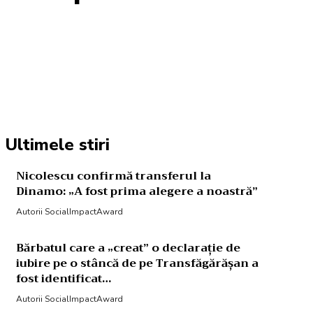
Acțiune
Ultimele stiri
Nicolescu confirmă transferul la
Dinamo: „A fost prima alegere a noastră”
Autorii SocialImpactAward
Bărbatul care a „creat” o declarație de
iubire pe o stâncă de pe Transfăgărășan a
fost identificat…
Autorii SocialImpactAward