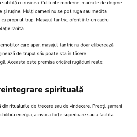
a subtilă cu rușinea. Culturile moderne, marcate de dogme
ie și rușine. Mulți oameni nu se pot ruga sau medita
 cu propriul trup. Masajul tantric, oferit într-un cadru
ație rănită.
 emoțiilor care apar, masajul tantric nu doar eliberează
rușinează de trupul său poate sta în tăcere
fugă. Aceasta este premisa oricărei rugăciuni reale:
reintegrare spirituală
ă din ritualurile de trecere sau de vindecare. Preoți, șamani
hilibra energia, a invoca forțe superioare sau a facilita