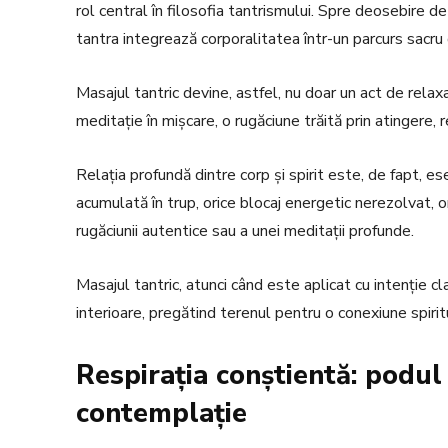
rol central în filosofia tantrismului. Spre deosebire d
tantra integrează corporalitatea într-un parcurs sacru 
Masajul tantric devine, astfel, nu doar un act de relaxa
meditație în mișcare, o rugăciune trăită prin atingere, r
Relația profundă dintre corp și spirit este, de fapt, es
acumulată în trup, orice blocaj energetic nerezolvat, 
rugăciunii autentice sau a unei meditații profunde.
Masajul tantric, atunci când este aplicat cu intenție cl
interioare, pregătind terenul pentru o conexiune spirit
Respirația conștientă: podul 
contemplație