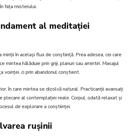
n fața misterului.
ndament al meditației
 minții în același flux de conștiință. Prea adesea, cei care
ce mintea hălăduie prin griji, planuri sau amintiri. Masajul
ța voinței, ci prin abandonul conștient.
or, în care mintea se dizolvă natural. Practicanții avansați
e plecare al contemplației reale. Corpul, odată relaxat și
procesul de explorare a conștiinței.
lvarea rușinii