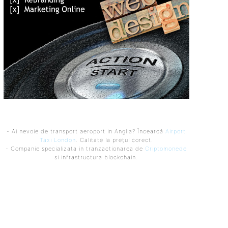
- Ai nevoie de transport aeroport in Anglia? Încearcă
Airport
Taxi London
. Calitate la prețul corect.
- Companie specializata in tranzactionarea de
Criptomonede
si infrastructura blockchain.