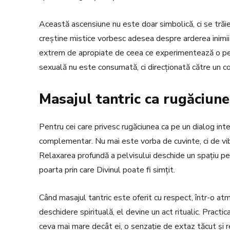
Această ascensiune nu este doar simbolică, ci se trăieșt
creștine mistice vorbesc adesea despre arderea inimii s
extrem de apropiate de ceea ce experimentează o pers
sexuală nu este consumată, ci direcționată către un con
Masajul tantric ca rugăciune
Pentru cei care privesc rugăciunea ca pe un dialog inte
complementar. Nu mai este vorba de cuvinte, ci de vib
Relaxarea profundă a pelvisului deschide un spațiu pen
poarta prin care Divinul poate fi simțit.
Când masajul tantric este oferit cu respect, într-o at
deschidere spirituală, el devine un act ritualic. Pract
ceva mai mare decât ei, o senzație de extaz tăcut și r