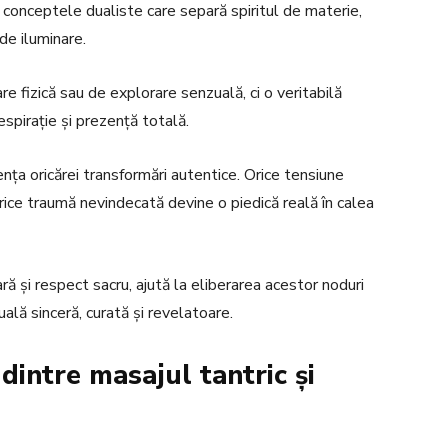
e conceptele dualiste care separă spiritul de materie,
de iluminare.
re fizică sau de explorare senzuală, ci o veritabilă
espirație și prezență totală.
ența oricărei transformări autentice. Orice tensiune
orice traumă nevindecată devine o piedică reală în calea
ară și respect sacru, ajută la eliberarea acestor noduri
uală sinceră, curată și revelatoare.
dintre masajul tantric și