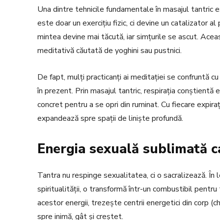
Una dintre tehnicile fundamentale în masajul tantric e
este doar un exercițiu fizic, ci devine un catalizator al
mintea devine mai tăcută, iar simțurile se ascut. Ace
meditativă căutată de yoghini sau pustnici.
De fapt, mulți practicanți ai meditației se confruntă c
în prezent. Prin masajul tantric, respirația conștientă e
concret pentru a se opri din ruminat. Cu fiecare expiraț
expandează spre spații de liniște profundă.
Energia sexuală sublimată ca
Tantra nu respinge sexualitatea, ci o sacralizează. În 
spiritualității, o transformă într-un combustibil pentr
acestor energii, trezește centrii energetici din corp (ch
spre inimă, gât și creștet.