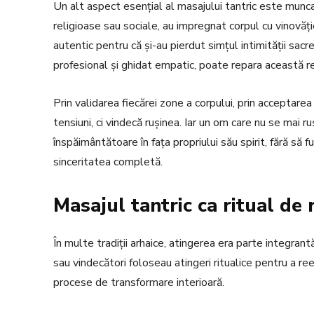
Un alt aspect esențial al masajului tantric este munc
religioase sau sociale, au impregnat corpul cu vinovăț
autentic pentru că și-au pierdut simțul intimității sacre
profesional și ghidat empatic, poate repara această rel
Prin validarea fiecărei zone a corpului, prin acceptarea
tensiuni, ci vindecă rușinea. Iar un om care nu se mai 
înspăimântătoare în fața propriului său spirit, fără să 
sinceritatea completă.
Masajul tantric ca ritual de 
În multe tradiții arhaice, atingerea era parte integrant
sau vindecători foloseau atingeri ritualice pentru a reec
procese de transformare interioară.