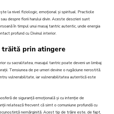
e la nivel fiziologic, emoțional și spiritual. Practicile
au despre fiorii harului divin. Aceste descrieri sunt
oană în timpul unui masaj tantric autentic, unde energia
tact profund cu Divinul interior.
 trăită prin atingere
rior cu sacralitatea, masajul tantric poate deveni un limbaj
rații. Tensiunea de pe umeri devine o rugăciune nerostită.
tru vulnerabilitate, iar vulnerabilitatea autentică este
mosferă de siguranță emoțională și cu intenție de
icanții relatează frecvent că simt o comuniune profundă cu
ecunoștință nemărginită. Acest tip de trăire este, de fapt,