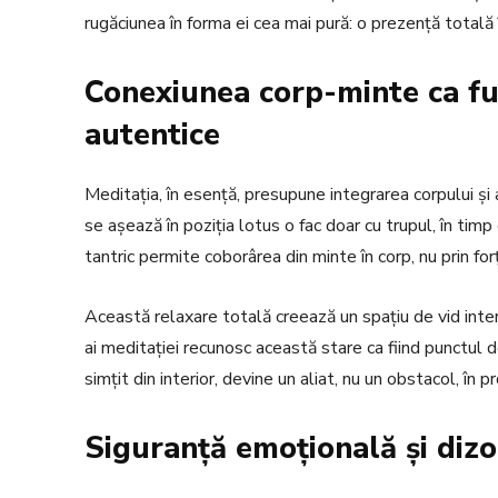
rugăciunea în forma ei cea mai pură: o prezență totală î
Conexiunea corp-minte ca fu
autentice
Meditația, în esență, presupune integrarea corpului și a
se așează în poziția lotus o fac doar cu trupul, în timp 
tantric permite coborârea din minte în corp, nu prin for
Această relaxare totală creează un spațiu de vid interi
ai meditației recunosc această stare ca fiind punctul d
simțit din interior, devine un aliat, nu un obstacol, în 
Siguranță emoțională și dizo