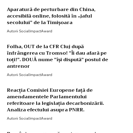
Aparatură de perturbare din China,
accesibilă online, folosită în „jaful
secolului” de la Timișoara
Autorii SocialImpactAward
Folha, OUT de la CFR Cluj după
înfrângerea cu Tromso! ”Îi dau afară pe
toți!”. DOUĂ nume ”își dispută” postul de
antrenor
Autorii SocialImpactAward
Reacția Comisiei Europene față de
amendamentele Parlamentului
referitoare la legislația decarbonizării.
Analiza efectului asupra PNRR.
Autorii SocialImpactAward