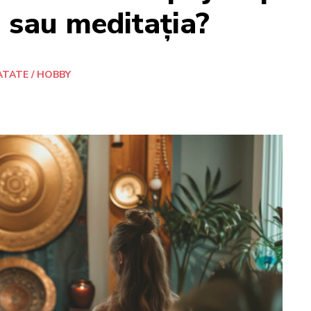
 sau meditația?
TATE / HOBBY