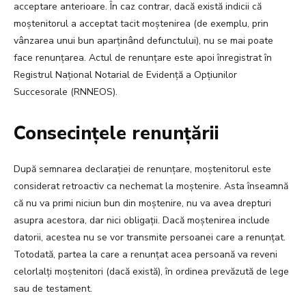
acceptare anterioare. În caz contrar, dacă există indicii că
moștenitorul a acceptat tacit moștenirea (de exemplu, prin
vânzarea unui bun aparținând defunctului), nu se mai poate
face renunțarea. Actul de renunțare este apoi înregistrat în
Registrul Național Notarial de Evidență a Opțiunilor
Succesorale (RNNEOS).
Consecințele renunțării
După semnarea declarației de renunțare, moștenitorul este
considerat retroactiv ca nechemat la moștenire. Asta înseamnă
că nu va primi niciun bun din moștenire, nu va avea drepturi
asupra acestora, dar nici obligații. Dacă moștenirea include
datorii, acestea nu se vor transmite persoanei care a renunțat.
Totodată, partea la care a renunțat acea persoană va reveni
celorlalți moștenitori (dacă există), în ordinea prevăzută de lege
sau de testament.