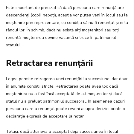
Este important de precizat că dacă persoana care renunță are
descendenți (copii, nepoți), aceștia vor putea veni în locul său la
moștenire prin reprezentare, cu condiția să nu fi renunțat și ei la
rândul lor. În schimb, dacă nu există alți moștenitori sau toți
renunță, moștenirea devine vacantă și trece în patrimoniul
statului.
Retractarea renunțării
Legea permite retragerea unei renunțări la succesiune, dar doar
în anumite condiții stricte. Retractarea poate avea loc dacă
moștenirea nu a fost încă acceptată de alt moștenitor și dacă
statul nu a preluat patrimoniul succesoral. În asemenea cazuri,
persoana care a renunțat poate reveni asupra deciziei printr-o
declarație expresă de acceptare la notar.
Totuși, dacă altcineva a acceptat deja succesiunea în locul