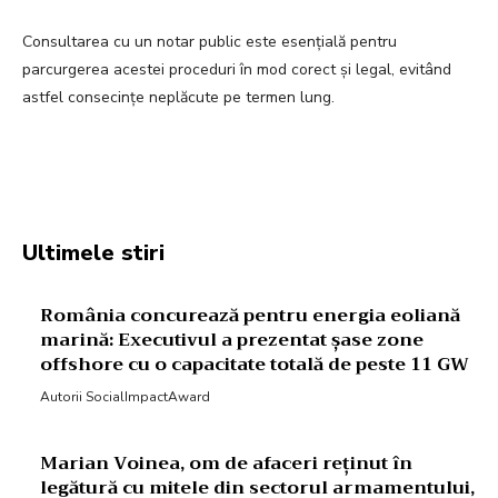
Consultarea cu un notar public este esențială pentru
parcurgerea acestei proceduri în mod corect și legal, evitând
astfel consecințe neplăcute pe termen lung.
Facebook
Twitter
Pinterest
W
Ultimele stiri
România concurează pentru energia eoliană
marină: Executivul a prezentat șase zone
offshore cu o capacitate totală de peste 11 GW
Autorii SocialImpactAward
Marian Voinea, om de afaceri reținut în
legătură cu mitele din sectorul armamentului,