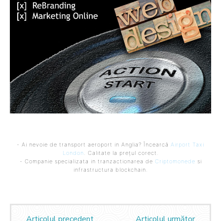
- Ai nevoie de transport aeroport in Anglia? Încearcă
Airport Taxi
London
. Calitate la prețul corect.
- Companie specializata in tranzactionarea de
Criptomonede
si
infrastructura blockchain.
Articolul precedent
Articolul următor