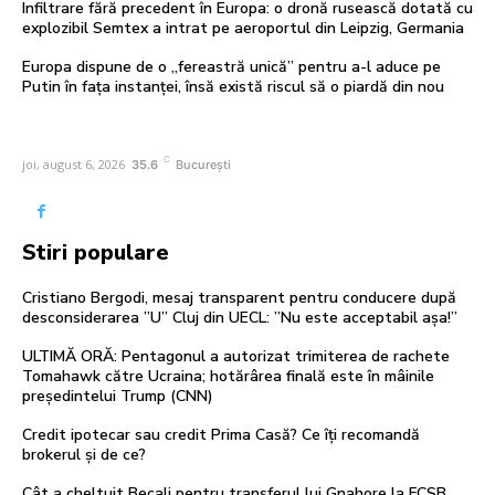
Infiltrare fără precedent în Europa: o dronă rusească dotată cu
explozibil Semtex a intrat pe aeroportul din Leipzig, Germania
Europa dispune de o „fereastră unică” pentru a-l aduce pe
Putin în fața instanței, însă există riscul să o piardă din nou
C
joi, august 6, 2026
35.6
București
Stiri populare
Cristiano Bergodi, mesaj transparent pentru conducere după
desconsiderarea ”U” Cluj din UECL: ”Nu este acceptabil așa!”
ULTIMĂ ORĂ: Pentagonul a autorizat trimiterea de rachete
Tomahawk către Ucraina; hotărârea finală este în mâinile
președintelui Trump (CNN)
Credit ipotecar sau credit Prima Casă? Ce îți recomandă
brokerul și de ce?
Cât a cheltuit Becali pentru transferul lui Gnahore la FCSB