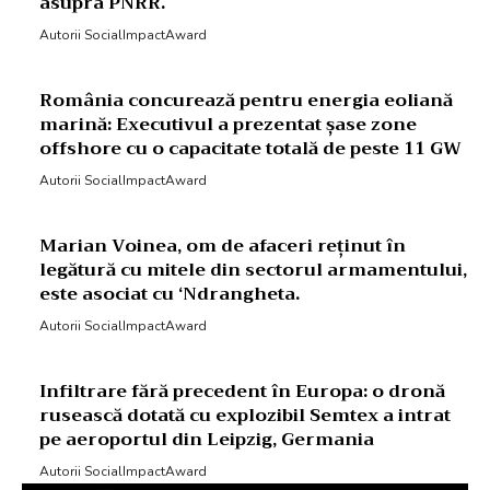
asupra PNRR.
Autorii SocialImpactAward
România concurează pentru energia eoliană
marină: Executivul a prezentat șase zone
offshore cu o capacitate totală de peste 11 GW
Autorii SocialImpactAward
Marian Voinea, om de afaceri reținut în
legătură cu mitele din sectorul armamentului,
este asociat cu ‘Ndrangheta.
Autorii SocialImpactAward
Infiltrare fără precedent în Europa: o dronă
rusească dotată cu explozibil Semtex a intrat
pe aeroportul din Leipzig, Germania
Autorii SocialImpactAward