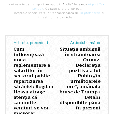
- Ai nevoie de transport aeroport in Anglia? Încearcă
Airport Taxi
London
. Calitate la prețul corect.
- Companie specializata in tranzactionarea de
Criptomonede
si
infrastructura blockchain.
Articolul precedent
Articolul următor
Cum
Situația ambiguă
influențează
în strâmtoarea
noua
Ormuz.
reglementare a
Declarația
salariilor în
pozitivă a lui
sectorul public
Rubio „în
repartizarea
următoarele
sărăciei: Bogdan
ore”, amânată
Hossu atrage
brusc de Trump /
atenția că
Detalii
„anumite
disponibile până
venituri se vor
în prezent
micșora”