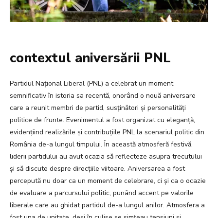
contextul aniversării PNL
Partidul Național Liberal (PNL) a celebrat un moment
semnificativ în istoria sa recentă, onorând o nouă aniversare
care a reunit membri de partid, susținători și personalități
politice de frunte. Evenimentul a fost organizat cu eleganță,
evidențiind realizările și contribuțiile PNL la scenariul politic din
România de-a lungul timpului. În această atmosferă festivă,
liderii partidului au avut ocazia să reflecteze asupra trecutului
și să discute despre direcțiile viitoare. Aniversarea a fost
percepută nu doar ca un moment de celebrare, ci și ca o ocazie
de evaluare a parcursului politic, punând accent pe valorile
liberale care au ghidat partidul de-a lungul anilor. Atmosfera a
fost una de unitate, deși în culise se simțeau tensiuni și