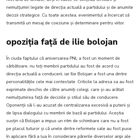
nemulțumiri legate de direcția actuală a partidului și de anumite
decizii strategice. Cu toate acestea, evenimentul a încercat să
transmită un mesaj de coeziune și determinare pentru viitor.
opoziția față de ilie bolojan
În ciuda faptului că aniversarea PNL a fost un moment de
sărbătoare, nu toți membrii partidului au fost de acord cu
direcția actuală a conducerii, iar Ilie Bolojan a fost una dintre
personalitățile cele mai contestate. Criticile la adresa sa au fost
exprimate deschis de către anumiți colegi, care și-au arătat
nemulțumirea față de deciziile și stilul său de conducere.
Oponenții săi l-au acuzat de centralizarea excesivă a puterii și
de lipsa dialogului cu membrii de bază ai partidului. Aceștia
susțin că Bolojan a impus un ritm de schimbare care nu a fost
pe placul tuturor și că unele dintre reformele sale au fost puse
în aplicare fără a lua în considerare părerile diverselor aripi ale