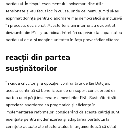
partidului. În timpul evenimentului aniversar, discuțiile
tensionate și-au făcut loc în culise, unde cei nemulțumiți și-au
exprimat dorința pentru o abordare mai democratică și inclusivă
în procesul decizional. Aceste tensiuni interne au evidențiat
diviziunile din PNL și au ridicat întrebări cu privire la capacitatea
partidului de a-și menține unitatea în fața provocărilor viitoare.
reacții din partea
susținătorilor
În ciuda criticilor și a opoziției confruntate de Ilie Bolojan,
acesta continuă să beneficieze de un suport considerabil din
partea unei părți însemnate a membrilor PNL. Susținătorii săi
apreciază abordarea sa pragmatică și eficiența în
implementarea reformelor, considerând că aceste calități sunt
esențiale pentru modernizarea și adaptarea partidului la
cerințele actuale ale electoratului. Ei argumentează că stilul