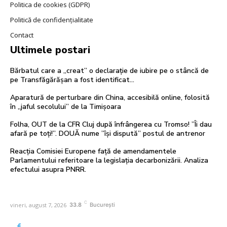
Politica de cookies (GDPR)
Politică de confidențialitate
Contact
Ultimele postari
Bărbatul care a „creat” o declarație de iubire pe o stâncă de
pe Transfăgărășan a fost identificat…
Aparatură de perturbare din China, accesibilă online, folosită
în „jaful secolului” de la Timișoara
Folha, OUT de la CFR Cluj după înfrângerea cu Tromso! ”Îi dau
afară pe toți!”. DOUĂ nume ”își dispută” postul de antrenor
Reacția Comisiei Europene față de amendamentele
Parlamentului referitoare la legislația decarbonizării. Analiza
efectului asupra PNRR.
C
vineri, august 7, 2026
33.8
București