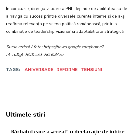
În concluzie, direcția viitoare a PNL depinde de abilitatea sa de
a naviga cu succes printre diversele curente interne și de a-și
reafirma relevanța pe scena politică românească, printr-o
combinație de leadership vizionar și adaptabilitate strategică.
Sursa articol / foto: https://news.google.com/home?
hl=ro&gl=RO&ceid=RO%3Aro
TAGS:
ANIVERSARE
REFORME
TENSIUNI
Facebook
Twitter
Pinterest
W
Ultimele stiri
Bărbatul care a „creat” o declarație de iubire