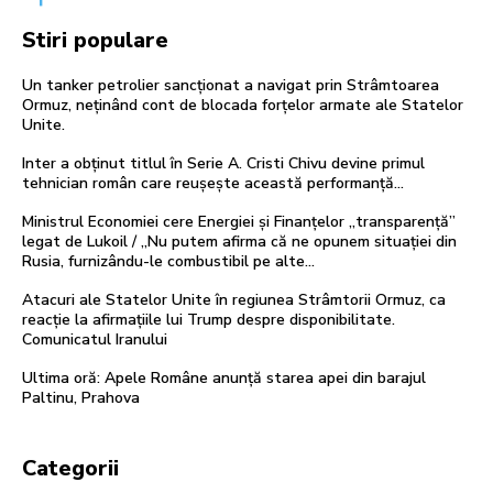
Stiri populare
Un tanker petrolier sancționat a navigat prin Strâmtoarea
Ormuz, neținând cont de blocada forțelor armate ale Statelor
Unite.
Inter a obținut titlul în Serie A. Cristi Chivu devine primul
tehnician român care reușește această performanță…
Ministrul Economiei cere Energiei și Finanțelor „transparență”
legat de Lukoil / „Nu putem afirma că ne opunem situației din
Rusia, furnizându-le combustibil pe alte...
Atacuri ale Statelor Unite în regiunea Strâmtorii Ormuz, ca
reacție la afirmațiile lui Trump despre disponibilitate.
Comunicatul Iranului
Ultima oră: Apele Române anunță starea apei din barajul
Paltinu, Prahova
Categorii