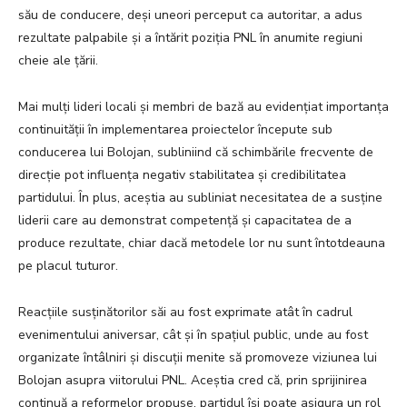
său de conducere, deși uneori perceput ca autoritar, a adus
rezultate palpabile și a întărit poziția PNL în anumite regiuni
cheie ale țării.
Mai mulți lideri locali și membri de bază au evidențiat importanța
continuității în implementarea proiectelor începute sub
conducerea lui Bolojan, subliniind că schimbările frecvente de
direcție pot influența negativ stabilitatea și credibilitatea
partidului. În plus, aceștia au subliniat necesitatea de a susține
liderii care au demonstrat competență și capacitatea de a
produce rezultate, chiar dacă metodele lor nu sunt întotdeauna
pe placul tuturor.
Reacțiile susținătorilor săi au fost exprimate atât în cadrul
evenimentului aniversar, cât și în spațiul public, unde au fost
organizate întâlniri și discuții menite să promoveze viziunea lui
Bolojan asupra viitorului PNL. Aceștia cred că, prin sprijinirea
continuă a reformelor propuse, partidul își poate asigura un rol