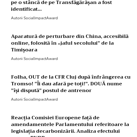
pe o stâncă de pe Transfăgărășan a fost
identificat…
Autorii SocialImpactAward
Aparatură de perturbare din China, accesibilă
online, folosită în „jaful secolului” de la
Timișoara
Autorii SocialImpactAward
Folha, OUT de la CFR Cluj după înfrângerea cu
Tromso! ”Îi dau afară pe toți!”. DOUĂ nume
”își dispută” postul de antrenor
Autorii SocialImpactAward
Reacția Comisiei Europene față de
amendamentele Parlamentului referitoare la
legislația decarbonizării. Analiza efectului