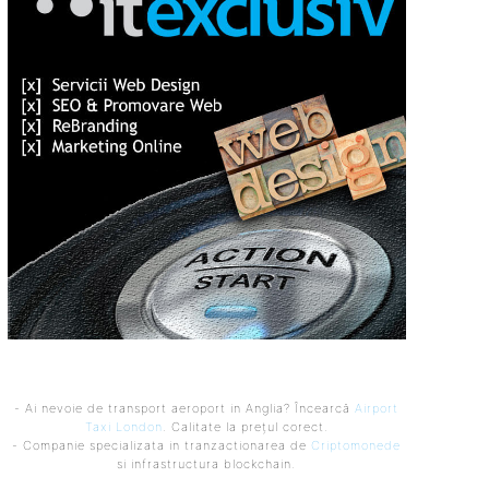
- Ai nevoie de transport aeroport in Anglia? Încearcă
Airport
Taxi London
. Calitate la prețul corect.
- Companie specializata in tranzactionarea de
Criptomonede
si infrastructura blockchain.