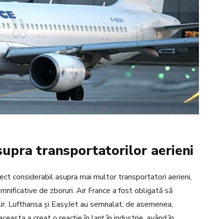
supra transportatorilor aerieni
ct considerabil asupra mai multor transportatori aerieni,
nificative de zboruri. Air France a fost obligată să
ir, Lufthansa și EasyJet au semnalat, de asemenea,
ceasta a creat o reacție în lanț în industrie, având în