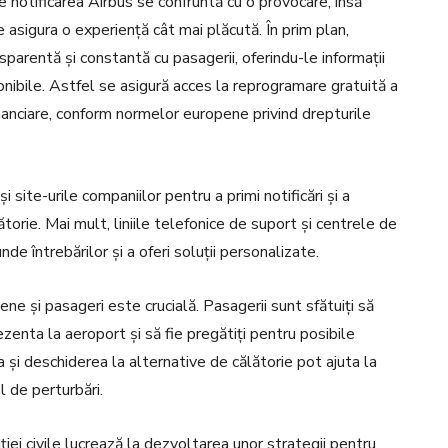
de notificarea Airbus se confruntă cu o provocare, însă
e asigura o experiență cât mai plăcută. În prim plan,
arentă și constantă cu pasagerii, oferindu-le informații
ponibile. Astfel se asigură acces la reprogramare gratuită a
inanciare, conform normelor europene privind drepturile
și site-urile companiilor pentru a primi notificări și a
ătorie. Mai mult, liniile telefonice de suport și centrele de
de întrebărilor și a oferi soluții personalizate.
ene și pasageri este crucială. Pasagerii sunt sfătuiți să
ezenta la aeroport și să fie pregătiți pentru posibile
 și deschiderea la alternative de călătorie pot ajuta la
l de perturbări.
ției civile lucrează la dezvoltarea unor strategii pentru