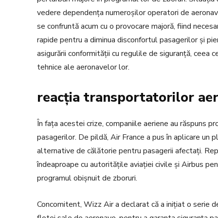
vedere dependența numeroșilor operatori de aeronavel
se confruntă acum cu o provocare majoră, fiind necesar
rapide pentru a diminua disconfortul pasagerilor și pier
asigurării conformității cu regulile de siguranță, ceea
tehnice ale aeronavelor lor.
reacția transportatorilor aeri
În fața acestei crize, companiile aeriene au răspuns pr
pasagerilor. De pildă, Air France a pus în aplicare un 
alternative de călătorie pentru pasagerii afectați. Re
îndeaproape cu autoritățile aviației civile și Airbus p
programul obișnuit de zboruri.
Concomitent, Wizz Air a declarat că a inițiat o serie d