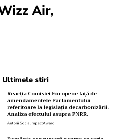
Wizz Air,
Acțiune
Ultimele stiri
Reacția Comisiei Europene față de
amendamentele Parlamentului
referitoare la legislația decarbonizării.
Analiza efectului asupra PNRR.
Autorii SocialImpactAward