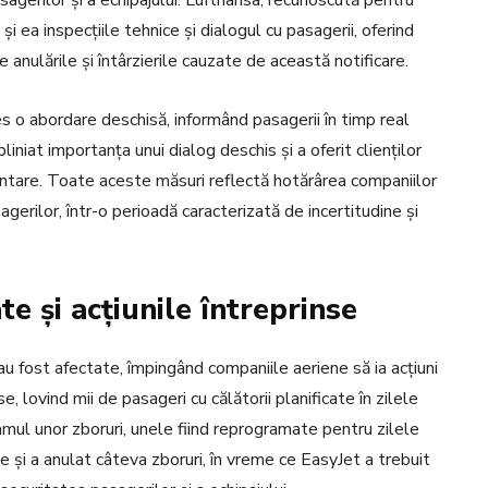
sagerilor și a echipajului. Lufthansa, recunoscută pentru
și ea inspecțiile tehnice și dialogul cu pasagerii, oferind
e anulările și întârzierile cauzate de această notificare.
es o abordare deschisă, informând pasagerii în timp real
liniat importanța unui dialog deschis și a oferit clienților
imentare. Toate aceste măsuri reflectă hotărârea companiilor
gerilor, într-o perioadă caracterizată de incertitudine și
te și acțiunile întreprinse
au fost afectate, împingând companiile aeriene să ia acțiuni
 lovind mii de pasageri cu călătorii planificate în zilele
mul unor zboruri, unele fiind reprogramate pentru zilele
e și a anulat câteva zboruri, în vreme ce EasyJet a trebuit