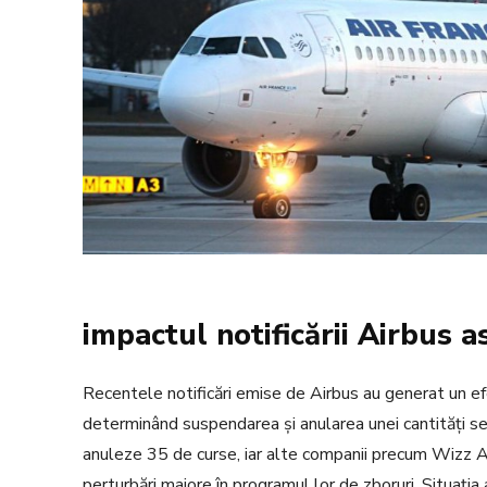
impactul notificării Airbus a
Recentele notificări emise de Airbus au generat un efe
determinând suspendarea și anularea unei cantități sem
anuleze 35 de curse, iar alte companii precum Wizz A
perturbări majore în programul lor de zboruri. Situația a