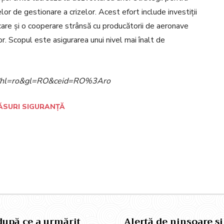
lor de gestionare a crizelor. Acest efort include investiții
are și o cooperare strânsă cu producătorii de aeronave
or. Scopul este asigurarea unui nivel mai înalt de
ome?hl=ro&gl=RO&ceid=RO%3Aro
ĂSURI SIGURANȚĂ
Pinterest
WhatsApp
 după ce a urmărit
Alertă de ninsoare și 