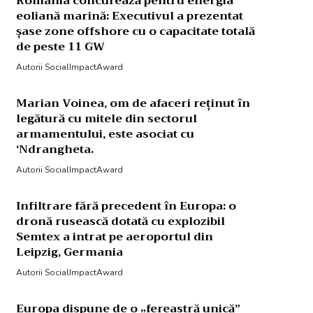
România concurează pentru energia
eoliană marină: Executivul a prezentat
șase zone offshore cu o capacitate totală
de peste 11 GW
Autorii SocialImpactAward
Marian Voinea, om de afaceri reținut în
legătură cu mitele din sectorul
armamentului, este asociat cu
‘Ndrangheta.
Autorii SocialImpactAward
Infiltrare fără precedent în Europa: o
dronă rusească dotată cu explozibil
Semtex a intrat pe aeroportul din
Leipzig, Germania
Autorii SocialImpactAward
Europa dispune de o „fereastră unică”