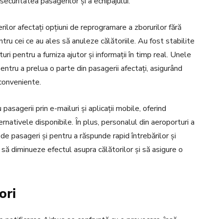
ecuritatea pasagerilor și a echipajului.
rilor afectați opțiuni de reprogramare a zborurilor fără
tru cei ce au ales să anuleze călătoriile. Au fost stabilite
uri pentru a furniza ajutor și informații în timp real. Unele
pentru a prelua o parte din pasagerii afectați, asigurând
nconveniente.
asagerii prin e-mailuri și aplicații mobile, oferind
rnativele disponibile. În plus, personalul din aeroporturi a
de pasageri și pentru a răspunde rapid întrebărilor și
să diminueze efectul asupra călătorilor și să asigure o
ori