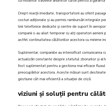
să modifice traseele anumitor curse pentru a garanta s
Drept reacții imediate, transportatorii au oferit pasage
costuri adiționale și au permis rambursări integrale pen
linii telefonice dedicate și centre de suport în aeroport
companii s-au aliat temporar cu alți operatori aerieni 
astfel continuitatea călătoriilor acestora cu minime i
Suplimentar, companiile au intensificat comunicarea cu p
actualizări constante despre statutul zborurilor și alte
fost suplimentat pentru a gestiona mai eficace fluxul 
preocupărilor acestora. Aceste măsuri sunt destinate 
gestiune cât mai eficientă a situației de criză.
viziuni și soluții pentru călăt