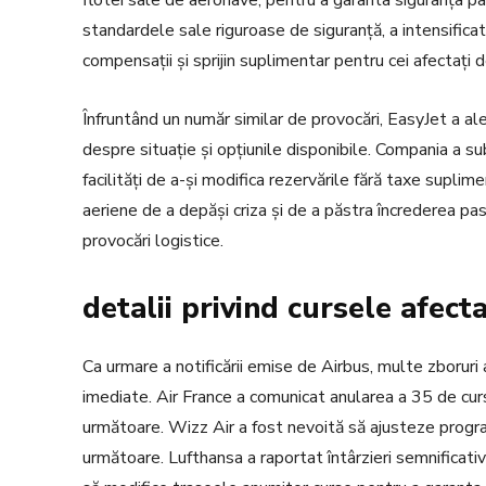
flotei sale de aeronave, pentru a garanta siguranța pa
standardele sale riguroase de siguranță, a intensificat 
compensații și sprijin suplimentar pentru cei afectați d
Înfruntând un număr similar de provocări, EasyJet a al
despre situație și opțiunile disponibile. Compania a sub
facilități de a-și modifica rezervările fără taxe supl
aeriene de a depăși criza și de a păstra încrederea pasa
provocări logistice.
detalii privind cursele afecta
Ca urmare a notificării emise de Airbus, multe zboruri 
imediate. Air France a comunicat anularea a 35 de curse,
următoare. Wizz Air a fost nevoită să ajusteze progra
următoare. Lufthansa a raportat întârzieri semnificativ