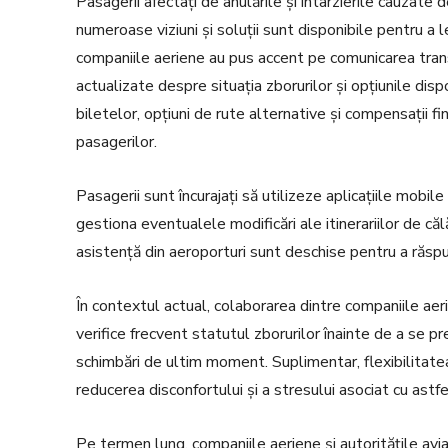
Pasagerii afectați de anulările și întârzierile cauzate 
numeroase viziuni și soluții sunt disponibile pentru a l
companiile aeriene au pus accent pe comunicarea transp
actualizate despre situația zborurilor și opțiunile dis
biletelor, opțiuni de rute alternative și compensații f
pasagerilor.
Pasagerii sunt încurajați să utilizeze aplicațiile mobile 
gestiona eventualele modificări ale itinerariilor de căl
asistență din aeroporturi sunt deschise pentru a răspun
În contextul actual, colaborarea dintre companiile aeri
verifice frecvent statutul zborurilor înainte de a se pr
schimbări de ultim moment. Suplimentar, flexibilitatea
reducerea disconfortului și a stresului asociat cu astfe
Pe termen lung, companiile aeriene și autoritățile avia