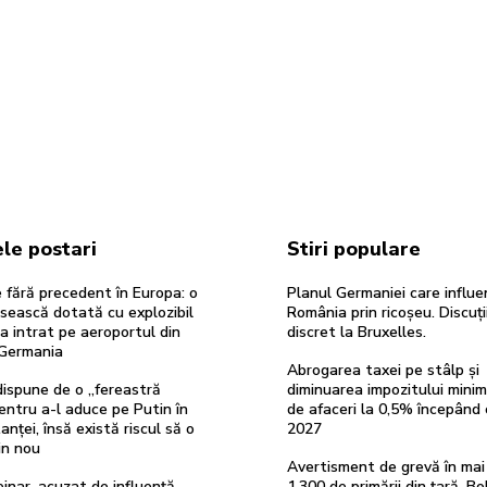
le postari
Stiri populare
re fără precedent în Europa: o
Planul Germaniei care influ
sească dotată cu explozibil
România prin ricoșeu. Discuți
 intrat pe aeroportul din
discret la Bruxelles.
 Germania
Abrogarea taxei pe stâlp și
ispune de o „fereastră
diminuarea impozitului minim
entru a-l aduce pe Putin în
de afaceri la 0,5% începând 
anței, însă există riscul să o
2027
in nou
Avertisment de grevă în mai
ejnar, acuzat de influență,
1.300 de primării din țară. Bo