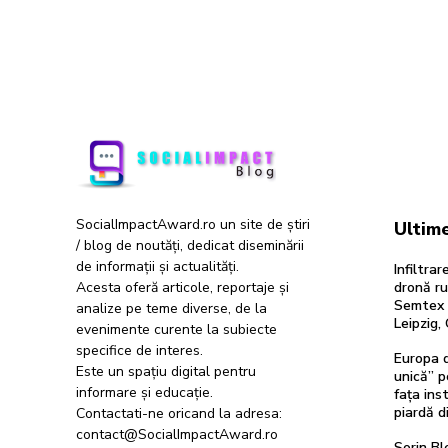
SocialImpactAward.ro un site de știri
Ultime
/ blog de noutăți, dedicat diseminării
de informații și actualități.
Infiltra
Acesta oferă articole, reportaje și
dronă ru
Semtex a
analize pe teme diverse, de la
Leipzig,
evenimente curente la subiecte
specifice de interes.
Europa d
Este un spațiu digital pentru
unică” p
informare și educație.
fața inst
piardă d
Contactati-ne oricand la adresa:
contact@SocialImpactAward.ro
Sorin Bl