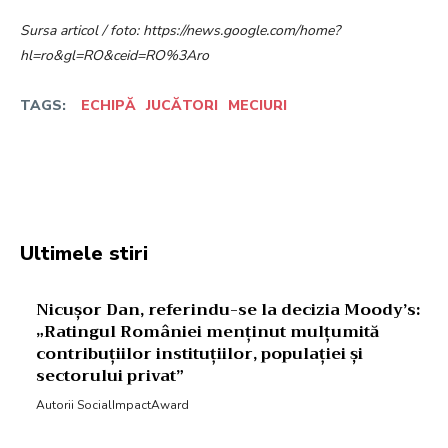
Sursa articol / foto: https://news.google.com/home?
hl=ro&gl=RO&ceid=RO%3Aro
TAGS:
ECHIPĂ
JUCĂTORI
MECIURI
Facebook
Twitter
Pinterest
W
Ultimele stiri
Nicușor Dan, referindu-se la decizia Moody’s:
„Ratingul României menținut mulțumită
contribuțiilor instituțiilor, populației și
sectorului privat”
Autorii SocialImpactAward