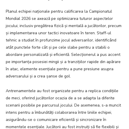
Planul echipei naționale pentru calificarea la Campionatul
Mondial 2026 se axează pe optimizarea tuturor aspectelor
jocului, inclusiv pregătirea fizică și mentală a jucătorilor, precum
și implementarea unor tactici inovatoare în teren. Staff-ul
tehnic a studiat în profunzime jocul adversarilor, identificând
atât punctele forte cât și pe cele slabe pentru a stabili o
abordare personalizată și eficientă. Selecționerul a pus accent
pe importanța posesiei mingii și a tranzițiilor rapide din apărare
în atac, elemente esențiale pentru a pune presiune asupra
adversarului și a crea șanse de gol.
Antrenamentele au fost organizate pentru a replica condițiile
de meci, oferind jucătorilor ocazia de a se adapta la diferite
scenarii posibile pe parcursul jocului. De asemenea, s-a muncit
intens pentru a îmbunătăți colaborarea între liniile echipei,
asigurându-se o comunicare eficientă și sincronizare în
momentele esențiale. Jucătorii au fost instruiți să fie flexibili și