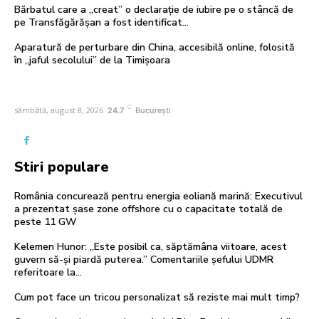
Bărbatul care a „creat” o declarație de iubire pe o stâncă de
pe Transfăgărășan a fost identificat…
Aparatură de perturbare din China, accesibilă online, folosită
în „jaful secolului” de la Timișoara
C
sâmbătă, august 8, 2026
24.7
București
Stiri populare
România concurează pentru energia eoliană marină: Executivul
a prezentat șase zone offshore cu o capacitate totală de
peste 11 GW
Kelemen Hunor: „Este posibil ca, săptămâna viitoare, acest
guvern să-și piardă puterea.” Comentariile șefului UDMR
referitoare la…
Cum pot face un tricou personalizat să reziste mai mult timp?