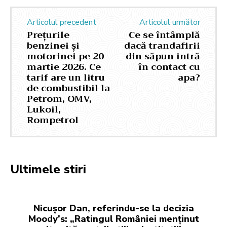
Articolul precedent
Articolul următor
Prețurile
Ce se întâmplă
benzinei și
dacă trandafirii
motorinei pe 20
din săpun intră
martie 2026. Ce
în contact cu
tarif are un litru
apa?
de combustibil la
Petrom, OMV,
Lukoil,
Rompetrol
Ultimele stiri
Nicușor Dan, referindu-se la decizia
Moody’s: „Ratingul României menținut