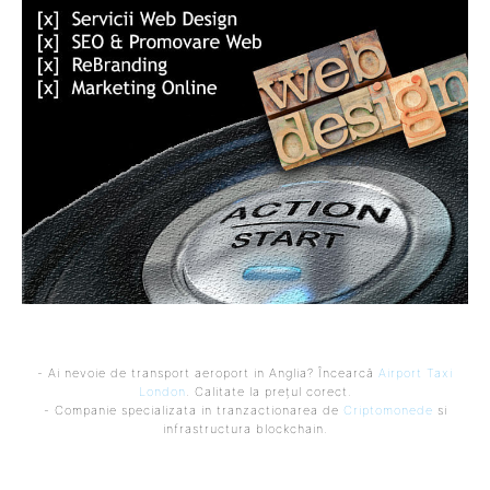
- Ai nevoie de transport aeroport in Anglia? Încearcă
Airport Taxi
London
. Calitate la prețul corect.
- Companie specializata in tranzactionarea de
Criptomonede
si
infrastructura blockchain.