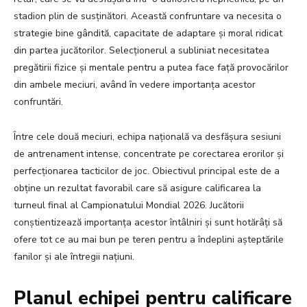
stadion plin de susținători. Această confruntare va necesita o
strategie bine gândită, capacitate de adaptare și moral ridicat
din partea jucătorilor. Selecționerul a subliniat necesitatea
pregătirii fizice și mentale pentru a putea face față provocărilor
din ambele meciuri, având în vedere importanța acestor
confruntări.
Între cele două meciuri, echipa națională va desfășura sesiuni
de antrenament intense, concentrate pe corectarea erorilor și
perfecționarea tacticilor de joc. Obiectivul principal este de a
obține un rezultat favorabil care să asigure calificarea la
turneul final al Campionatului Mondial 2026. Jucătorii
conștientizează importanța acestor întâlniri și sunt hotărâți să
ofere tot ce au mai bun pe teren pentru a îndeplini așteptările
fanilor și ale întregii națiuni.
Planul echipei pentru calificare