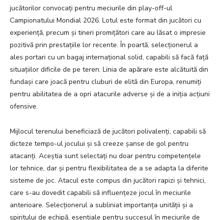
jucătorilor convocați pentru meciurile din play-off-ul
Campionatului Mondial 2026. Lotul este format din jucători cu
experiență, precum și tineri promițători care au lăsat o impresie
pozitivă prin prestațiile lor recente. În poartă, selecționerul a
ales portari cu un bagaj internațional solid, capabili să facă față
situațiilor dificile de pe teren. Linia de apărare este alcătuită din
fundași care joacă pentru cluburi de elită din Europa, renumiți
pentru abilitatea de a opri atacurile adverse și de a iniția acțiuni
ofensive.
Mijlocul terenului beneficiază de jucători polivalenți, capabili să
dicteze tempo-ul jocului și să creeze șanse de gol pentru
atacanți. Aceștia sunt selectați nu doar pentru competențele
lor tehnice, dar și pentru flexibilitatea de a se adapta la diferite
sisteme de joc. Atacul este compus din jucători rapizi și tehnici,
care s-au dovedit capabili să influențeze jocul în meciurile
anterioare. Selecționerul a subliniat importanța unității și a
spiritului de echipă, esențiale pentru succesul în meciurile de