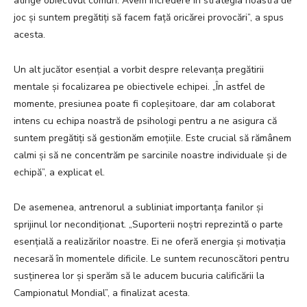
atinge obiectivul comun. Avem încredere în strategia noastră de
joc și suntem pregătiți să facem față oricărei provocări”, a spus
acesta.
Un alt jucător esențial a vorbit despre relevanța pregătirii
mentale și focalizarea pe obiectivele echipei. „În astfel de
momente, presiunea poate fi copleșitoare, dar am colaborat
intens cu echipa noastră de psihologi pentru a ne asigura că
suntem pregătiți să gestionăm emoțiile. Este crucial să rămânem
calmi și să ne concentrăm pe sarcinile noastre individuale și de
echipă”, a explicat el.
De asemenea, antrenorul a subliniat importanța fanilor și
sprijinul lor necondiționat. „Suporterii noștri reprezintă o parte
esențială a realizărilor noastre. Ei ne oferă energia și motivația
necesară în momentele dificile. Le suntem recunoscători pentru
susținerea lor și sperăm să le aducem bucuria calificării la
Campionatul Mondial”, a finalizat acesta.