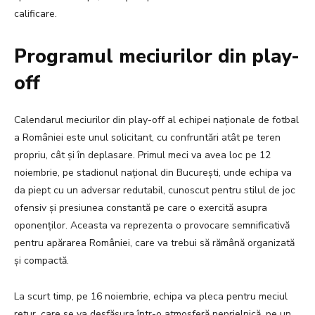
calificare.
Programul meciurilor din play-
off
Calendarul meciurilor din play-off al echipei naționale de fotbal
a României este unul solicitant, cu confruntări atât pe teren
propriu, cât și în deplasare. Primul meci va avea loc pe 12
noiembrie, pe stadionul național din București, unde echipa va
da piept cu un adversar redutabil, cunoscut pentru stilul de joc
ofensiv și presiunea constantă pe care o exercită asupra
oponenților. Aceasta va reprezenta o provocare semnificativă
pentru apărarea României, care va trebui să rămână organizată
și compactă.
La scurt timp, pe 16 noiembrie, echipa va pleca pentru meciul
retur, care se va desfășura într-o atmosferă neprielnică, pe un