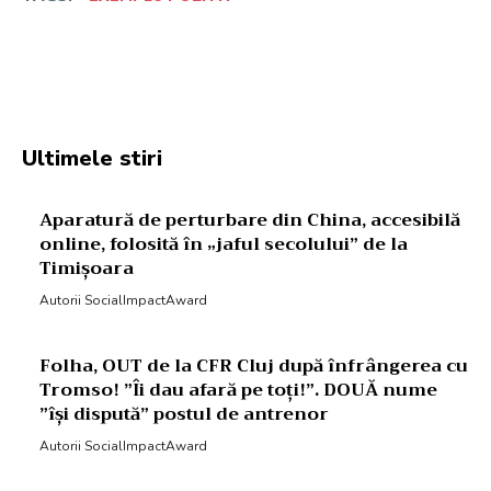
Facebook
Twitter
Pinterest
W
Ultimele stiri
Aparatură de perturbare din China, accesibilă
online, folosită în „jaful secolului” de la
Timișoara
Autorii SocialImpactAward
Folha, OUT de la CFR Cluj după înfrângerea cu
Tromso! ”Îi dau afară pe toți!”. DOUĂ nume
”își dispută” postul de antrenor
Autorii SocialImpactAward