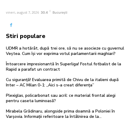
C
vineri, august 7, 2026
30.4
București
Stiri populare
UDMR a hotărât, după trei ore, să nu se asocieze cu guvernul
Veștea. Cum își vor exprima votul parlamentarii maghiari?
Întoarcere impresionantă în Superliga! Fostul fotbalist de la
Rapid a parafat un contract
Cu siguranță! Evaluarea primită de Chivu de la italieni după
Inter – AC Milan 0-1: „Aici s-a creat diferența”
Plexiglas, policarbonat sau acril: ce material frontal alegi
pentru caseta luminoasă?
Mirabela Grădinaru, alongside prima doamnă a Poloniei în
Varșovia. Informații referitoare la întâlnirea de la…