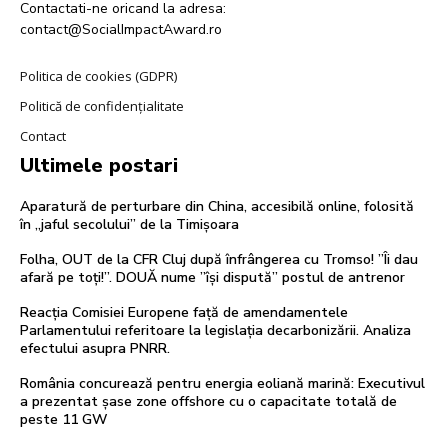
Contactati-ne oricand la adresa:
contact@SocialImpactAward.ro
Politica de cookies (GDPR)
Politică de confidențialitate
Contact
Ultimele postari
Aparatură de perturbare din China, accesibilă online, folosită
în „jaful secolului” de la Timișoara
Folha, OUT de la CFR Cluj după înfrângerea cu Tromso! ”Îi dau
afară pe toți!”. DOUĂ nume ”își dispută” postul de antrenor
Reacția Comisiei Europene față de amendamentele
Parlamentului referitoare la legislația decarbonizării. Analiza
efectului asupra PNRR.
România concurează pentru energia eoliană marină: Executivul
a prezentat șase zone offshore cu o capacitate totală de
peste 11 GW