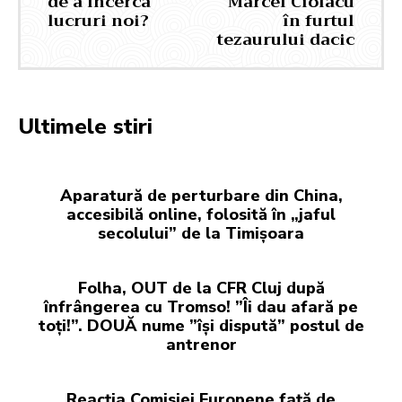
de a încerca
Marcel Ciolacu
lucruri noi?
în furtul
tezaurului dacic
Ultimele stiri
Aparatură de perturbare din China,
accesibilă online, folosită în „jaful
secolului” de la Timișoara
Folha, OUT de la CFR Cluj după
înfrângerea cu Tromso! ”Îi dau afară pe
toți!”. DOUĂ nume ”își dispută” postul de
antrenor
Reacția Comisiei Europene față de