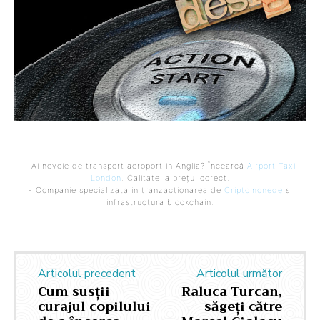
- Ai nevoie de transport aeroport in Anglia? Încearcă
Airport Taxi
London
. Calitate la prețul corect.
- Companie specializata in tranzactionarea de
Criptomonede
si
infrastructura blockchain.
Articolul precedent
Articolul următor
Cum susții
Raluca Turcan,
curajul copilului
săgeți către