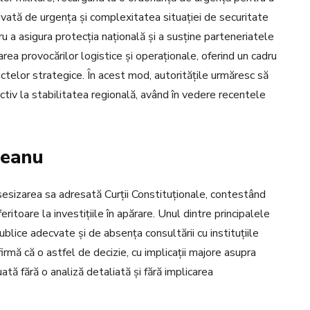
motivată de urgența și complexitatea situației de securitate
u a asigura protecția națională și a susține parteneriatele
ea provocărilor logistice și operaționale, oferind un cadru
ectelor strategice. În acest mod, autoritățile urmăresc să
activ la stabilitatea regională, având în vedere recentele
deanu
esizarea sa adresată Curții Constituționale, contestând
itoare la investițiile în apărare. Unul dintre principalele
blice adecvate și de absența consultării cu instituțiile
irmă că o astfel de decizie, cu implicații majore asupra
uată fără o analiză detaliată și fără implicarea