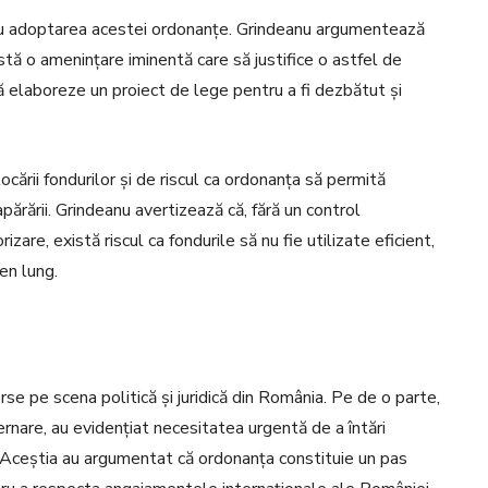
tru adoptarea acestei ordonanțe. Grindeanu argumentează
stă o amenințare iminentă care să justifice o astfel de
ă elaboreze un proiect de lege pentru a fi dezbătut și
ării fondurilor și de riscul ca ordonanța să permită
ărării. Grindeanu avertizează că, fără un control
are, există riscul ca fondurile să nu fie utilizate eficient,
en lung.
se pe scena politică și juridică din România. Pe de o parte,
uvernare, au evidențiat necesitatea urgentă de a întări
l. Aceștia au argumentat că ordonanța constituie un pas