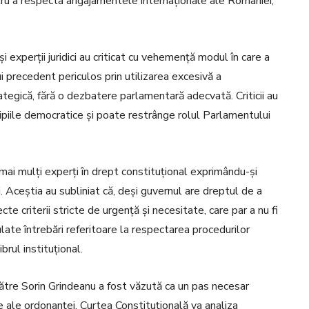
ntru a respecta angajamentele internaționale ale României,
 și experții juridici au criticat cu vehemență modul în care a
ui precedent periculos prin utilizarea excesivă a
tegică, fără o dezbatere parlamentară adecvată. Criticii au
ipiile democratice și poate restrânge rolul Parlamentului
mai mulți experți în drept constituțional exprimându-și
i. Aceștia au subliniat că, deși guvernul are dreptul de a
 criterii stricte de urgență și necesitate, care par a nu fi
ulate întrebări referitoare la respectarea procedurilor
brul instituțional.
către Sorin Grindeanu a fost văzută ca un pas necesar
le ale ordonanței. Curtea Constituțională va analiza