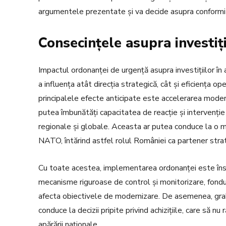
argumentele prezentate și va decide asupra conformită
Consecințele asupra investiți
Impactul ordonanței de urgență asupra investițiilor în
a influența atât direcția strategică, cât și eficiența o
principalele efecte anticipate este accelerarea moderni
putea îmbunătăți capacitatea de reacție și intervenție
regionale și globale. Aceasta ar putea conduce la o ma
NATO, întărind astfel rolul României ca partener strate
Cu toate acestea, implementarea ordonanței este însoț
mecanisme riguroase de control și monitorizare, fondur
afecta obiectivele de modernizare. De asemenea, graba 
conduce la decizii pripite privind achizițiile, care să
apărării naționale.