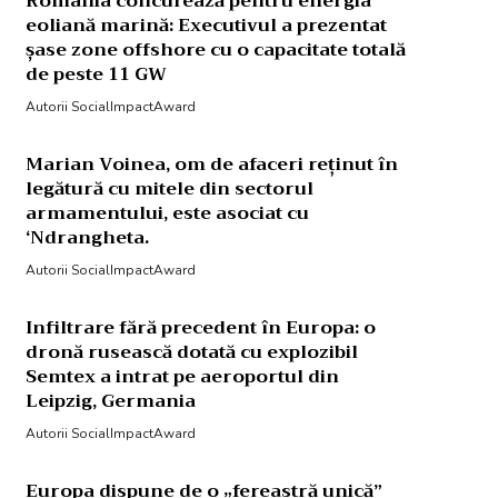
România concurează pentru energia
eoliană marină: Executivul a prezentat
șase zone offshore cu o capacitate totală
de peste 11 GW
Autorii SocialImpactAward
Marian Voinea, om de afaceri reținut în
legătură cu mitele din sectorul
armamentului, este asociat cu
‘Ndrangheta.
Autorii SocialImpactAward
Infiltrare fără precedent în Europa: o
dronă rusească dotată cu explozibil
Semtex a intrat pe aeroportul din
Leipzig, Germania
Autorii SocialImpactAward
Europa dispune de o „fereastră unică”