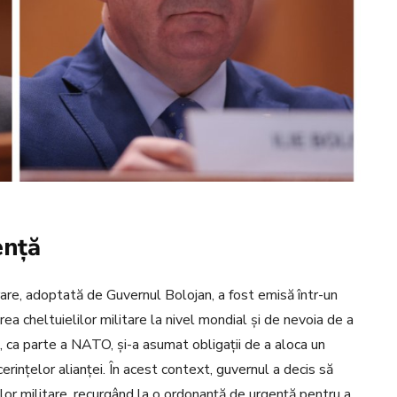
ență
ărare, adoptată de Guvernul Bolojan, a fost emisă într-un
rea cheltuielilor militare la nivel mondial și de nevoia de a
a, ca parte a NATO, și-a asumat obligații de a aloca un
rințelor alianței. În acest context, guvernul a decis să
lor militare, recurgând la o ordonanță de urgență pentru a