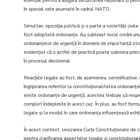
esențial pentru a asigura securitatea națională și pe
în special cele asumate în cadrul NATO.
Simultan, opoziția politică și o parte a societății civile
fost adoptată ordonanța. Au subliniat riscul creării un
ordonanțelor de urgență în domenii de importanță stra
evidențiat că o astfel de practică poate submina princ
în procesul decizional.
Reacțiile legale au fost, de asemenea, semnificative, 
îngrijorarea referitor la constituționalitatea ordonanțe
emite ordonanțe de urgență, acestea trebuie să respecte
complet îndeplinite în acest caz. În plus, au fost form
legale și la modul în care ordonanța influențează echili
În acest context, sesizarea Curții Constituționale de 
pentru clarificarea aspectelor legale și constituționa