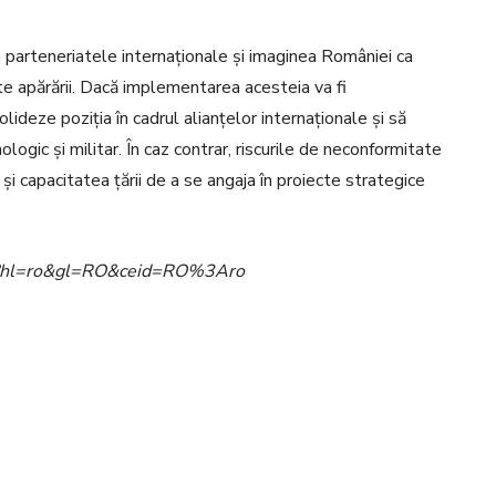
 parteneriatele internaționale și imaginea României ca
te apărării. Dacă implementarea acesteia va fi
lideze poziția în cadrul alianțelor internaționale și să
logic și militar. În caz contrar, riscurile de neconformitate
 și capacitatea țării de a se angaja în proiecte strategice
ome?hl=ro&gl=RO&ceid=RO%3Aro
Pinterest
WhatsApp