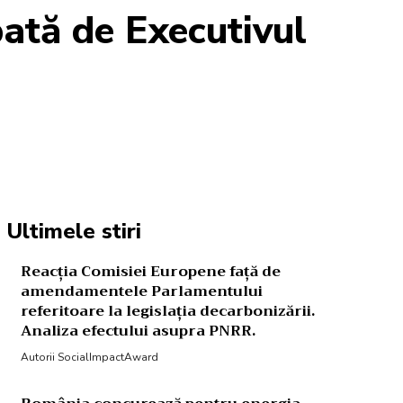
obată de Executivul
Acțiune
Ultimele stiri
Reacția Comisiei Europene față de
amendamentele Parlamentului
referitoare la legislația decarbonizării.
Analiza efectului asupra PNRR.
Autorii SocialImpactAward