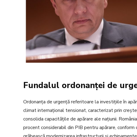
Fundalul ordonanței de urg
Ordonanța de urgență referitoare la investițiile în ap
climat internațional tensionat, caracterizat prin crește
consolida capacitățile de apărare ale națiunii. Români
procent considerabil din PIB pentru apărare, conform ce
grăbească modernizarea infrastructurii și echipamente