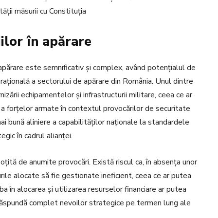
ții măsurii cu Constituția
ilor în apărare
 apărare este semnificativ și complex, având potențialul de
perațională a sectorului de apărare din România. Unul dintre
zării echipamentelor și infrastructurii militare, ceea ce ar
 a forțelor armate în contextul provocărilor de securitate
i bună aliniere a capabilităților naționale la standardele
gic în cadrul alianței.
ită de anumite provocări. Există riscul ca, în absența unor
ile alocate să fie gestionate ineficient, ceea ce ar putea
în alocarea și utilizarea resurselor financiare ar putea
 nu răspundă complet nevoilor strategice pe termen lung ale