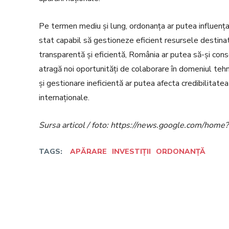
Pe termen mediu și lung, ordonanța ar putea influența
stat capabil să gestioneze eficient resursele destina
transparentă și eficientă, România ar putea să-și conso
atragă noi oportunități de colaborare în domeniul tehno
și gestionare ineficientă ar putea afecta credibilitatea
internaționale.
Sursa articol / foto: https://news.google.com/h
TAGS:
APĂRARE
INVESTIȚII
ORDONANȚĂ
Facebook
Twitter
Acțiune