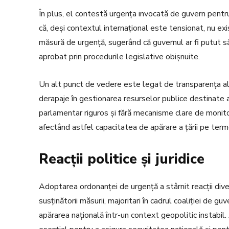
În plus, el contestă urgența invocată de guvern pen
că, deși contextul internațional este tensionat, nu exi
măsură de urgență, sugerând că guvernul ar fi putut s
aprobat prin procedurile legislative obișnuite.
Un alt punct de vedere este legat de transparența aloc
derapaje în gestionarea resurselor publice destinate ap
parlamentar riguros și fără mecanisme clare de monitoriz
afectând astfel capacitatea de apărare a țării pe term
Reacții politice și juridice
Adoptarea ordonanței de urgență a stârnit reacții diver
susținătorii măsurii, majoritari în cadrul coaliției de g
apărarea națională într-un context geopolitic instabi