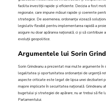
facilita investiții rapide și eficiente. Decizia a fost 
regionale, care impune măsuri rapide și coerente pentr
strategice. De asemenea, ordonanța vizează soluționar
legislativ flexibil pentru implementarea rapidă a proi
asigure nu doar apărarea națională, ci și să contribuie 
evoluții geopolitice.
Argumentele lui Sorin Grin
Sorin Grindeanu a prezentat mai multe argumente în s
legalitatea și oportunitatea ordonanței de urgență refer
aspecte criticate este legat de lipsa unei dezbateri pu
majore implicate în securitatea națională. Grindeanu af
bugetului și strategiei de apărare, nu ar trebui să fie l
Parlamentului.