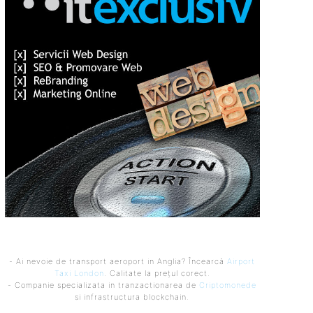
- Ai nevoie de transport aeroport in Anglia? Încearcă
Airport
Taxi London
. Calitate la prețul corect.
- Companie specializata in tranzactionarea de
Criptomonede
si infrastructura blockchain.