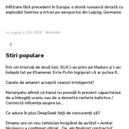
Infiltrare fără precedent în Europa: o dronă rusească dotată cu
explozibil Semtex a intrat pe aeroportul din Leipzig, Germania
C
joi, august 6, 2026
32.5
București
Stiri populare
Într-un interval de două luni, SUA l-au prins pe Maduro și l-au
îndepărtat pe Khamenei. Este Putin îngrijorat că ar putea fi…
Casele de amanet acceptă ceasuri inteligente?
Netanyahu afirmă că Iranul nu posedă în prezent capacitatea
de a îmbogăți uraniu sau de a dezvolta rachete balistice /
Contestă influența asupra lui...
Ce aduce în plus DeepSeek față de concurenții săi?
Dinamo are un nou tehnician începând de astăzi! » Andrei
Nicolescu a confirmat oficial: „Da, am finalizat contractul”