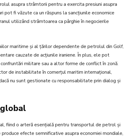
trolul asupra strâmtorii pentru a exercita presiuni asupra
i pot fi văzute ca un răspuns la sancțiunile economice
ranul utilizând strâmtoarea ca pârghie în negocierile
iilor maritime și al țărilor dependente de petrolul din Golf,
entare cauzate de acțiunile iraniene. În plus, ele pot
 confruntări militare sau a altor forme de conflict în zonă.
tor de instabilitate în comerțul maritim internațional,
acă nu sunt gestionate cu responsabilitate prin dialog și
 global
l, fiind o arteră esențială pentru transportul de petrol și
e produce efecte semnificative asupra economiei mondiale,