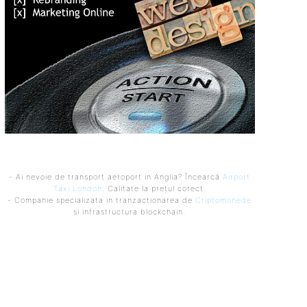
- Ai nevoie de transport aeroport in Anglia? Încearcă
Airport
Taxi London
. Calitate la prețul corect.
- Companie specializata in tranzactionarea de
Criptomonede
si infrastructura blockchain.