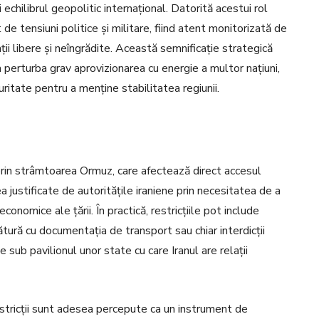
 echilibrul geopolitic internațional. Datorită acestui rol
e tensiuni politice și militare, fiind atent monitorizată de
i libere și neîngrădite. Această semnificație strategică
ea perturba grav aprovizionarea cu energie a multor națiuni,
uritate pentru a menține stabilitatea regiunii.
ei prin strâmtoarea Ormuz, care afectează direct accesul
justificate de autoritățile iraniene prin necesitatea de a
onomice ale țării. În practică, restricțiile pot include
gătură cu documentația de transport sau chiar interdicții
 sub pavilionul unor state cu care Iranul are relații
restricții sunt adesea percepute ca un instrument de