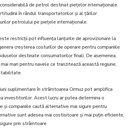
 considerabilă de petrol destinat piețelor internaționale.
itudinii în rândul transportatorilor și al țărilor
rilor petrolului pe piețele internaționale.
ste restricții pot influența lanțurile de aprovizionare la
t genera creșterea costurilor de operare pentru companiile
 produselor destinate consumatorilor finali. De asemenea,
e mai mari pentru navele ce tranzitează această regiune,
tabilitate.
nsiuni suplimentare în strâmtoarea Ormuz pot amplifica
rea investitorilor. Acest lucru ar putea determina o
le și companiile caută alternative mai sigure pentru
ternative sunt adesea mai costisitoare și mai puțin eficiente,
 sigure prin strâmtoare.