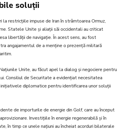
bile soluții
 la restricțiile impuse de Iran în strâmtoarea Ormuz,
. Statele Unite și aliații săi occidentali au criticat
sa libertății de navigație. În acest sens, au fost
stra angajamentul de a menține o prezență militară
aritim.
Națiunile Unite, au făcut apel la dialog și negociere pentru
lui. Consiliul de Securitate a evidențiat necesitatea
 inițiativele diplomatice pentru identificarea unor soluții
ndente de importurile de energie din Golf, care au început
provizionare. Investițiile în energie regenerabilă și în
te, în timp ce unele națiuni au încheiat acorduri bilaterale