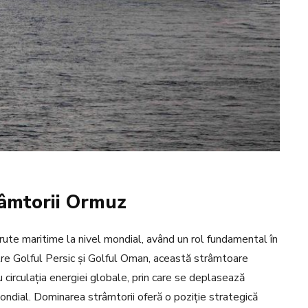
râmtorii Ormuz
ute maritime la nivel mondial, având un rol fundamental în
ntre Golful Persic și Golful Oman, această strâmtoare
 circulația energiei globale, prin care se deplasează
ondial. Dominarea strâmtorii oferă o poziție strategică