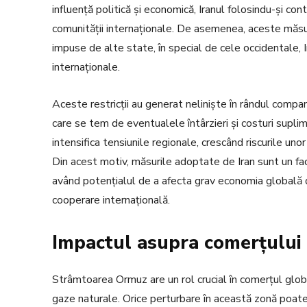
influență politică și economică, Iranul folosindu-și con
comunității internaționale. De asemenea, aceste măsur
impuse de alte state, în special de cele occidentale, I
internaționale.
Aceste restricții au generat neliniște în rândul compan
care se tem de eventualele întârzieri și costuri suplim
intensifica tensiunile regionale, crescând riscurile unor
Din acest motiv, măsurile adoptate de Iran sunt un fac
având potențialul de a afecta grav economia globală d
cooperare internațională.
Impactul asupra comerțului
Strâmtoarea Ormuz are un rol crucial în comerțul globa
gaze naturale. Orice perturbare în această zonă poat