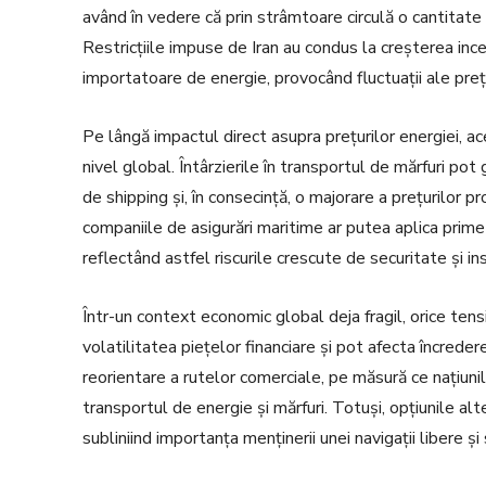
având în vedere că prin strâmtoare circulă o cantitate
Restricțiile impuse de Iran au condus la creșterea incert
importatoare de energie, provocând fluctuații ale prețu
Pe lângă impactul direct asupra prețurilor energiei, ace
nivel global. Întârzierile în transportul de mărfuri po
de shipping și, în consecință, o majorare a prețurilor
companiile de asigurări maritime ar putea aplica prim
reflectând astfel riscurile crescute de securitate și ins
Într-un context economic global deja fragil, orice te
volatilitatea piețelor financiare și pot afecta încrede
reorientare a rutelor comerciale, pe măsură ce națiuni
transportul de energie și mărfuri. Totuși, opțiunile al
subliniind importanța menținerii unei navigații libere și