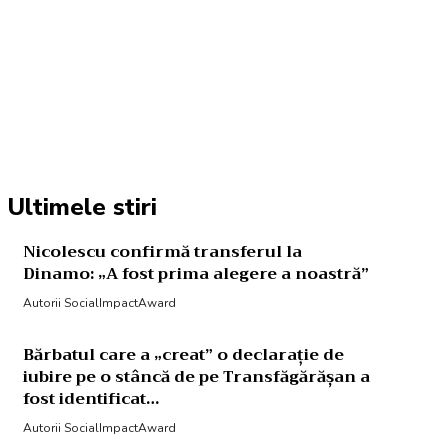
Acțiune
Ultimele stiri
Nicolescu confirmă transferul la
Dinamo: „A fost prima alegere a noastră”
Autorii SocialImpactAward
Bărbatul care a „creat” o declarație de
iubire pe o stâncă de pe Transfăgărășan a
fost identificat…
Autorii SocialImpactAward