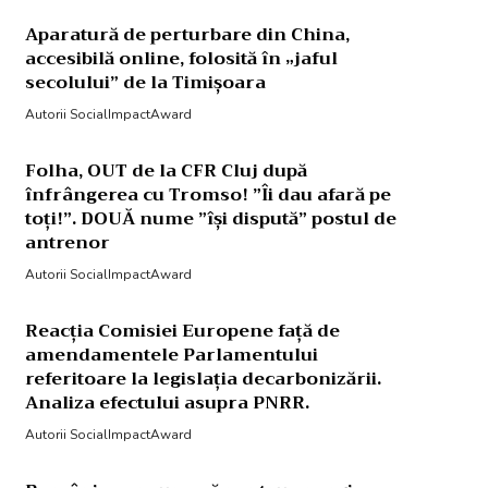
Aparatură de perturbare din China,
accesibilă online, folosită în „jaful
secolului” de la Timișoara
Autorii SocialImpactAward
Folha, OUT de la CFR Cluj după
înfrângerea cu Tromso! ”Îi dau afară pe
toți!”. DOUĂ nume ”își dispută” postul de
antrenor
Autorii SocialImpactAward
Reacția Comisiei Europene față de
amendamentele Parlamentului
referitoare la legislația decarbonizării.
Analiza efectului asupra PNRR.
Autorii SocialImpactAward