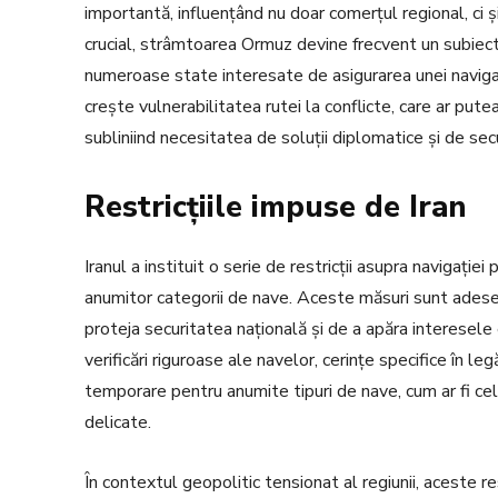
importantă, influențând nu doar comerțul regional, ci și
crucial, strâmtoarea Ormuz devine frecvent un subiect d
numeroase state interesate de asigurarea unei navigați
crește vulnerabilitatea rutei la conflicte, care ar put
subliniind necesitatea de soluții diplomatice și de sec
Restricțiile impuse de Iran
Iranul a instituit o serie de restricții asupra navigați
anumitor categorii de nave. Aceste măsuri sunt adesea 
proteja securitatea națională și de a apăra interesele ec
verificări riguroase ale navelor, cerințe specifice în le
temporare pentru anumite tipuri de nave, cum ar fi cele
delicate.
În contextul geopolitic tensionat al regiunii, aceste 