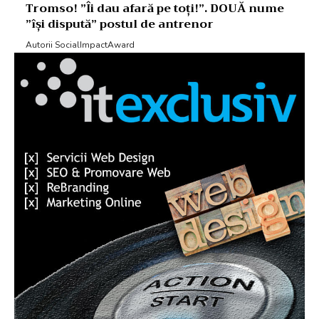
Tromso! ”Îi dau afară pe toți!”. DOUĂ nume
”își dispută” postul de antrenor
Autorii SocialImpactAward