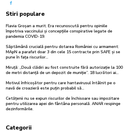
Stiri populare
Flavia Groșan a murit. Era recunoscută pentru opiniile
împotriva vaccinului și concepțiile conspirative legate de
pandemia COVID-19.
Săptămână crucială pentru dotarea României cu armament:
MApN a parafat doar 3 din cele 15 contracte prin SAFE și se
pune în fața riscurilor…
Miruță: „Două clădiri au fost construite fără autorizație la 100
de metri distanță de un depozit de muniție”. 18 lucrători ai…
Motivul înfricoșător pentru care hantavirusul întâlnit pe o
navă de croazieră este puțin probabil să…
Cetățenii nu se expun riscurilor de închisoare sau impozitare
pentru utilizarea apei din fântâna personală. ANAR respinge
dezinformările.
Categorii