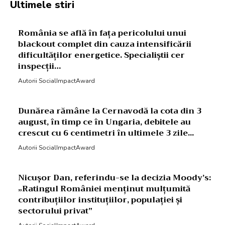
Ultimele stiri
România se află în fața pericolului unui
blackout complet din cauza intensificării
dificultăților energetice. Specialiștii cer
inspecții…
Autorii SocialImpactAward
Dunărea rămâne la Cernavodă la cota din 3
august, în timp ce în Ungaria, debitele au
crescut cu 6 centimetri în ultimele 3 zile...
Autorii SocialImpactAward
Nicușor Dan, referindu-se la decizia Moody’s:
„Ratingul României menținut mulțumită
contribuțiilor instituțiilor, populației și
sectorului privat”