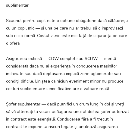
suplimentar.
Scaunul pentru copil este o opțiune obligatorie dacă călătorești
cu un copil mic — și una pe care nu ar trebui să o improvizezi
sub nicio formă. Costul zilnic este mic față de siguranța pe care
o oferă.
Asigurarea extinsă — CDW complet sau SCDW — merită
considerată dacă nu ai experiență în conducerea mașinilor
închiriate sau dacă deplasarea implică zone aglomerate sau
condiții dificile. Liniștea că niciun eveniment minor nu produce
costuri suplimentare semnificative are o valoare reală.
Șofer suplimentar — dacă planifici un drum lung în doi și vreți
să vă alternați la volan, adăugarea unui al doilea șofer autorizat
în contract este esențială. Conducerea fără a fi trecut în
contract te expune la riscuri legale și anulează asigurarea.