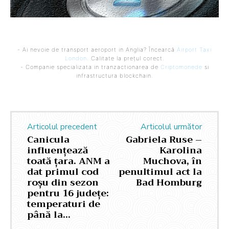
- Ai nevoie de transport aeroport in Anglia? Încearcă
Airport Taxi
London
. Calitate la prețul corect.
- Companie specializata in tranzactionarea de
Criptomonede
si
infrastructura blockchain.
Articolul precedent
Articolul următor
Canicula
Gabriela Ruse –
influențează
Karolina
toată țara. ANM a
Muchova, în
dat primul cod
penultimul act la
roșu din sezon
Bad Homburg
pentru 16 județe:
temperaturi de
până la…