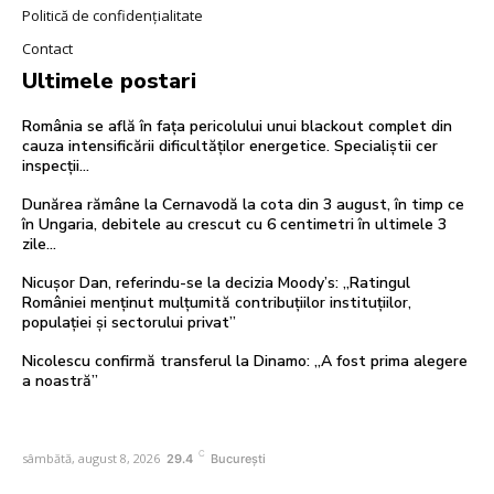
Politică de confidențialitate
Contact
Ultimele postari
România se află în fața pericolului unui blackout complet din
cauza intensificării dificultăților energetice. Specialiștii cer
inspecții…
Dunărea rămâne la Cernavodă la cota din 3 august, în timp ce
în Ungaria, debitele au crescut cu 6 centimetri în ultimele 3
zile...
Nicușor Dan, referindu-se la decizia Moody’s: „Ratingul
României menținut mulțumită contribuțiilor instituțiilor,
populației și sectorului privat”
Nicolescu confirmă transferul la Dinamo: „A fost prima alegere
a noastră”
C
sâmbătă, august 8, 2026
29.4
București