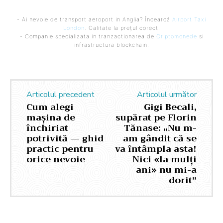
- Ai nevoie de transport aeroport in Anglia? Încearcă
Airport Taxi
London
. Calitate la prețul corect.
- Companie specializata in tranzactionarea de
Criptomonede
si
infrastructura blockchain.
Articolul precedent
Articolul următor
Cum alegi
Gigi Becali,
mașina de
supărat pe Florin
închiriat
Tănase: „Nu m-
potrivită — ghid
am gândit că se
practic pentru
va întâmpla asta!
orice nevoie
Nici «la mulți
ani» nu mi-a
dorit”