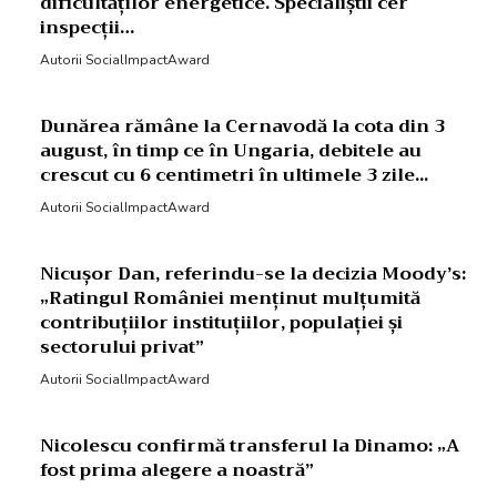
dificultăților energetice. Specialiștii cer
inspecții…
Autorii SocialImpactAward
Dunărea rămâne la Cernavodă la cota din 3
august, în timp ce în Ungaria, debitele au
crescut cu 6 centimetri în ultimele 3 zile...
Autorii SocialImpactAward
Nicușor Dan, referindu-se la decizia Moody’s:
„Ratingul României menținut mulțumită
contribuțiilor instituțiilor, populației și
sectorului privat”
Autorii SocialImpactAward
Nicolescu confirmă transferul la Dinamo: „A
fost prima alegere a noastră”