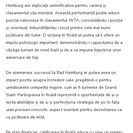
Homburg are implicații semnificative pentru cariera și
clasamentul său mondial. Această performanță poate aduce
puncte valoroase în clasamentul WTA, consolidându-i poziția
și, eventual, îmbunătățindu-i locul printre cele mai bune
jucătoare din lume. O victorie în finală ar putea să îi ofere un
impuls psihologic important, demonstrându-i capacitatea de a
câștiga turnee de nivel înalt și de a se impune împotriva unor
adversare de top.
De asemenea, succesul la Bad Homburg ar putea avea un
impact pozitiv asupra încrederii sale, pregătind-o pentru
următoarele competiții majore, cum ar fi turneele de Grand
Slam. Participarea în finală reprezintă o oportunitate de a-și
testa abilitățile și de a-și perfecționa strategia de joc în fața
unei presiuni crescute, aspect esențial pentru dezvoltarea sa
ca jucătoare de elită.
Pe plan financiar, calificarea în finală aduce cu sine un premiu