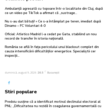
Ambulanță agresată cu topoare într-o localitate din Cluj, după
ce un video pe TikTok a afirmat că „sustrage…
Nu s-au dat bătuți! » Ce s-a întâmplat pe teren, imediat după
Dinamo – FC Voluntari 4-0
Oficial: Atletico Madrid l-a cedat pe Gata, stabilind un nou
record de transfer în istoria națională.
România se află în fața pericolului unui blackout complet din
cauza intensificării dificultăților energetice. Specialiștii cer
inspecții…
C
duminică, august 9, 2026
26.5
București
Stiri populare
Predoiu susține că a identificat motivul declinului electoral al
PNL: „Dificultatea nu rezidă în coagularea guvernamentală cu