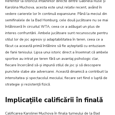
Referitor la istoricul întâlnirilor directe dintre Gabriela Ruse și
Karolina Muchova, acesta este unul relativ recent, având în
vedere carierele lor în continuă expansiune. Până la meciul din
semifinalele de la Bad Homburg, cele două jucătoare nu se mai
întâlniseră în circuitul WTA, ceea ce a adăugat un plus de
interes confruntării. Ambele jucătoare sunt recunoscute pentru
stilul lor de joc agresiv și adaptabilitatea în teren, ceea ce a
făcut ca această primă întâlnire să fie așteptată cu entuziasm
de fanii tenisului. Lipsa unui istoric direct a însemnat că ambele
sportive au intrat pe teren fără un avantaj psihologic clar,
fiecare încercând să-și impună stilul de joc și să descopere
punctele slabe ale adversarei. Această dinamică a contribuit la
intensitatea și spectacolul meciului, fiecare set fiind o luptă de
strategie și rezistență fizică.
Implicațiile calificării în finală
Calificarea Karolinei Muchova în finala turneului de la Bad