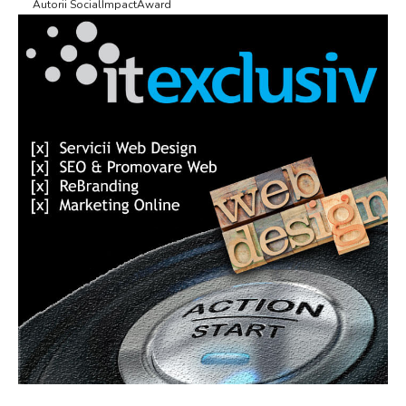
Autorii SocialImpactAward