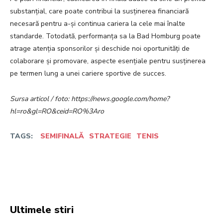
substanțial, care poate contribui la susținerea financiară
necesară pentru a-și continua cariera la cele mai înalte
standarde. Totodată, performanța sa la Bad Homburg poate
atrage atenția sponsorilor și deschide noi oportunități de
colaborare și promovare, aspecte esențiale pentru susținerea
pe termen lung a unei cariere sportive de succes.
Sursa articol / foto: https://news.google.com/home?
hl=ro&gl=RO&ceid=RO%3Aro
TAGS:
SEMIFINALĂ
STRATEGIE
TENIS
Facebook
Twitter
Pinterest
W
Ultimele stiri