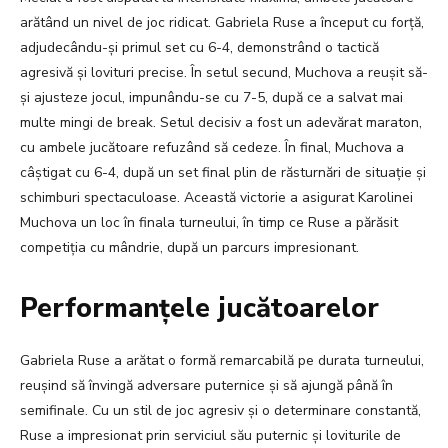
arătând un nivel de joc ridicat. Gabriela Ruse a început cu forță,
adjudecându-și primul set cu 6-4, demonstrând o tactică
agresivă și lovituri precise. În setul secund, Muchova a reușit să-
și ajusteze jocul, impunându-se cu 7-5, după ce a salvat mai
multe mingi de break. Setul decisiv a fost un adevărat maraton,
cu ambele jucătoare refuzând să cedeze. În final, Muchova a
câștigat cu 6-4, după un set final plin de răsturnări de situație și
schimburi spectaculoase. Această victorie a asigurat Karolinei
Muchova un loc în finala turneului, în timp ce Ruse a părăsit
competiția cu mândrie, după un parcurs impresionant.
Performanțele jucătoarelor
Gabriela Ruse a arătat o formă remarcabilă pe durata turneului,
reușind să învingă adversare puternice și să ajungă până în
semifinale. Cu un stil de joc agresiv și o determinare constantă,
Ruse a impresionat prin serviciul său puternic și loviturile de