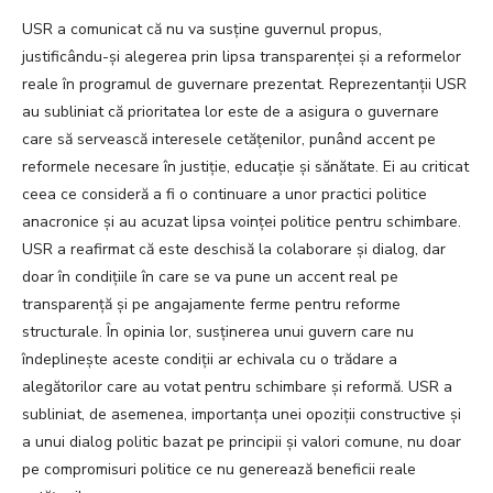
USR a comunicat că nu va susține guvernul propus,
justificându-și alegerea prin lipsa transparenței și a reformelor
reale în programul de guvernare prezentat. Reprezentanții USR
au subliniat că prioritatea lor este de a asigura o guvernare
care să servească interesele cetățenilor, punând accent pe
reformele necesare în justiție, educație și sănătate. Ei au criticat
ceea ce consideră a fi o continuare a unor practici politice
anacronice și au acuzat lipsa voinței politice pentru schimbare.
USR a reafirmat că este deschisă la colaborare și dialog, dar
doar în condițiile în care se va pune un accent real pe
transparență și pe angajamente ferme pentru reforme
structurale. În opinia lor, susținerea unui guvern care nu
îndeplinește aceste condiții ar echivala cu o trădare a
alegătorilor care au votat pentru schimbare și reformă. USR a
subliniat, de asemenea, importanța unei opoziții constructive și
a unui dialog politic bazat pe principii și valori comune, nu doar
pe compromisuri politice ce nu generează beneficii reale