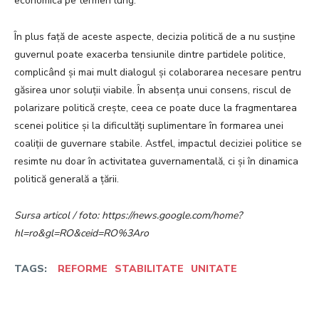
economică pe termen lung.
În plus față de aceste aspecte, decizia politică de a nu susține
guvernul poate exacerba tensiunile dintre partidele politice,
complicând și mai mult dialogul și colaborarea necesare pentru
găsirea unor soluții viabile. În absența unui consens, riscul de
polarizare politică crește, ceea ce poate duce la fragmentarea
scenei politice și la dificultăți suplimentare în formarea unei
coaliții de guvernare stabile. Astfel, impactul deciziei politice se
resimte nu doar în activitatea guvernamentală, ci și în dinamica
politică generală a țării.
Sursa articol / foto: https://news.google.com/home?
hl=ro&gl=RO&ceid=RO%3Aro
TAGS:
REFORME
STABILITATE
UNITATE
Facebook
Twitter
Pinterest
W