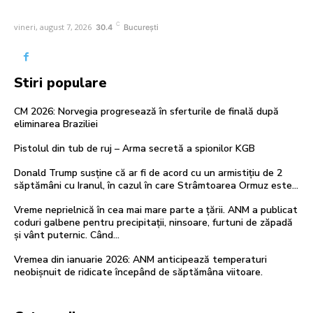
C
vineri, august 7, 2026
30.4
București
Stiri populare
CM 2026: Norvegia progresează în sferturile de finală după
eliminarea Braziliei
Pistolul din tub de ruj – Arma secretă a spionilor KGB
Donald Trump susține că ar fi de acord cu un armistițiu de 2
săptămâni cu Iranul, în cazul în care Strâmtoarea Ormuz este…
Vreme neprielnică în cea mai mare parte a țării. ANM a publicat
coduri galbene pentru precipitații, ninsoare, furtuni de zăpadă
și vânt puternic. Când...
Vremea din ianuarie 2026: ANM anticipează temperaturi
neobișnuit de ridicate începând de săptămâna viitoare.