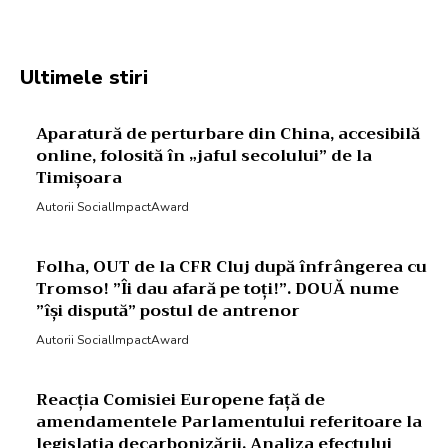
Ultimele stiri
Aparatură de perturbare din China, accesibilă
online, folosită în „jaful secolului” de la
Timișoara
Autorii SocialImpactAward
Folha, OUT de la CFR Cluj după înfrângerea cu
Tromso! ”Îi dau afară pe toți!”. DOUĂ nume
”își dispută” postul de antrenor
Autorii SocialImpactAward
Reacția Comisiei Europene față de
amendamentele Parlamentului referitoare la
legislația decarbonizării. Analiza efectului