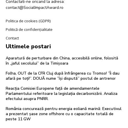
Contactati-ne oricand la adresa:
contact@SocialImpactAward.ro
Politica de cookies (GDPR)
Politică de confidențialitate
Contact
Ultimele postari
Aparatură de perturbare din China, accesibilă online, folosită
în „jaful secolului” de la Timișoara
Folha, OUT de la CFR Cluj după înfrângerea cu Tromso! ”Îi dau
afară pe toți!”. DOUĂ nume ”își dispută” postul de antrenor
Reacția Comisiei Europene față de amendamentele
Parlamentului referitoare la legislația decarbonizării. Analiza
efectului asupra PNRR.
România concurează pentru energia eoliană marină: Executivul
a prezentat șase zone offshore cu o capacitate totală de
peste 11 GW