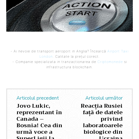
- Ai nevoie de transport aeroport in Anglia? Încearcă
Airport Taxi
London
. Calitate la prețul corect.
- Companie specializata in tranzactionarea de
Criptomonede
si
infrastructura blockchain.
Articolul precedent
Articolul următor
Jovo Lukic,
Reacția Rusiei
reprezentant în
față de datele
Canada –
privind
Bosnia! Cea din
laboratoarele
urmă voce a
biologice din
SuperLigii la
Ucraina