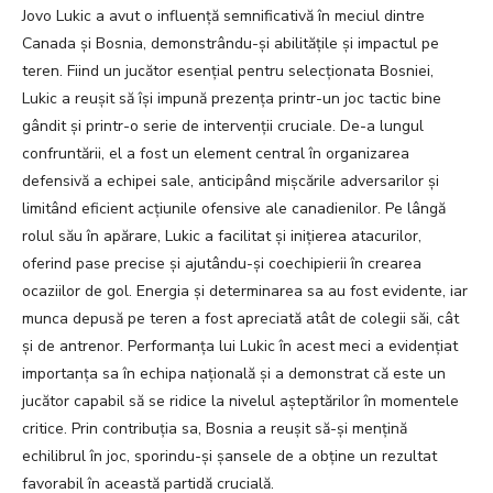
Jovo Lukic a avut o influență semnificativă în meciul dintre
Canada și Bosnia, demonstrându-și abilitățile și impactul pe
teren. Fiind un jucător esențial pentru selecționata Bosniei,
Lukic a reușit să își impună prezența printr-un joc tactic bine
gândit și printr-o serie de intervenții cruciale. De-a lungul
confruntării, el a fost un element central în organizarea
defensivă a echipei sale, anticipând mișcările adversarilor și
limitând eficient acțiunile ofensive ale canadienilor. Pe lângă
rolul său în apărare, Lukic a facilitat și inițierea atacurilor,
oferind pase precise și ajutându-și coechipierii în crearea
ocaziilor de gol. Energia și determinarea sa au fost evidente, iar
munca depusă pe teren a fost apreciată atât de colegii săi, cât
și de antrenor. Performanța lui Lukic în acest meci a evidențiat
importanța sa în echipa națională și a demonstrat că este un
jucător capabil să se ridice la nivelul așteptărilor în momentele
critice. Prin contribuția sa, Bosnia a reușit să-și mențină
echilibrul în joc, sporindu-și șansele de a obține un rezultat
favorabil în această partidă crucială.