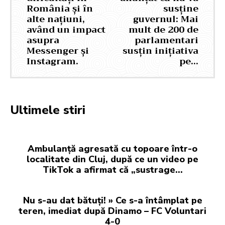
România și în
susține
alte națiuni,
guvernul: Mai
având un impact
mult de 200 de
asupra
parlamentari
Messenger și
susțin inițiativa
Instagram.
pe…
Ultimele stiri
Ambulanță agresată cu topoare într-o
localitate din Cluj, după ce un video pe
TikTok a afirmat că „sustrage…
Nu s-au dat bătuți! » Ce s-a întâmplat pe
teren, imediat după Dinamo – FC Voluntari
4-0