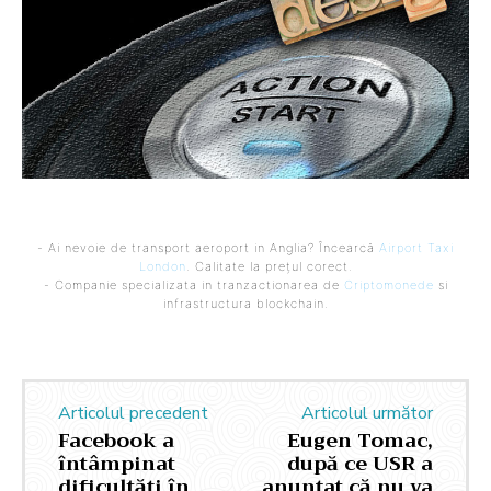
- Ai nevoie de transport aeroport in Anglia? Încearcă
Airport Taxi
London
. Calitate la prețul corect.
- Companie specializata in tranzactionarea de
Criptomonede
si
infrastructura blockchain.
Articolul precedent
Articolul următor
Facebook a
Eugen Tomac,
întâmpinat
după ce USR a
dificultăți în
anunțat că nu va