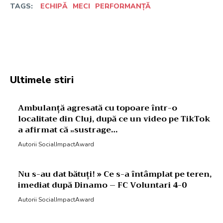
TAGS:
ECHIPĂ
MECI
PERFORMANȚĂ
Facebook
Twitter
Pinterest
W
Ultimele stiri
Ambulanță agresată cu topoare într-o
localitate din Cluj, după ce un video pe TikTok
a afirmat că „sustrage…
Autorii SocialImpactAward
Nu s-au dat bătuți! » Ce s-a întâmplat pe teren,
imediat după Dinamo – FC Voluntari 4-0
Autorii SocialImpactAward