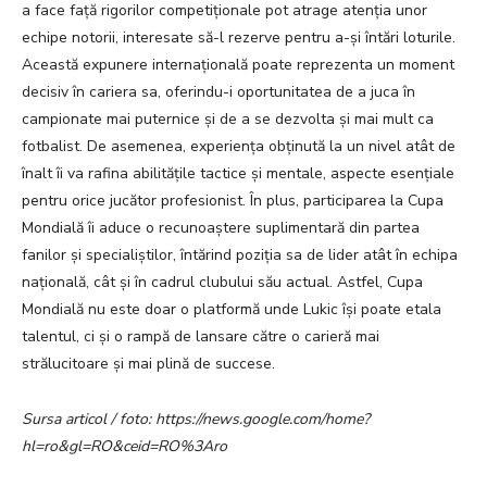
a face față rigorilor competiționale pot atrage atenția unor
echipe notorii, interesate să-l rezerve pentru a-și întări loturile.
Această expunere internațională poate reprezenta un moment
decisiv în cariera sa, oferindu-i oportunitatea de a juca în
campionate mai puternice și de a se dezvolta și mai mult ca
fotbalist. De asemenea, experiența obținută la un nivel atât de
înalt îi va rafina abilitățile tactice și mentale, aspecte esențiale
pentru orice jucător profesionist. În plus, participarea la Cupa
Mondială îi aduce o recunoaștere suplimentară din partea
fanilor și specialiștilor, întărind poziția sa de lider atât în echipa
națională, cât și în cadrul clubului său actual. Astfel, Cupa
Mondială nu este doar o platformă unde Lukic își poate etala
talentul, ci și o rampă de lansare către o carieră mai
strălucitoare și mai plină de succese.
Sursa articol / foto: https://news.google.com/home?
hl=ro&gl=RO&ceid=RO%3Aro