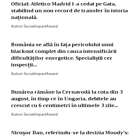
Oficial: Atletico Madrid l-a cedat pe Gata,
stabilind un nou record de transfer în istoria
națională.
Autorii SocialImpactAward
România se află în fața pericolului unui
blackout complet din cauza intensificării
dificultăților energetice. Specialiștii cer
inspecții…
Autorii SocialImpactAward
Dunărea rămâne la Cernavodă la cota din 3
august, în timp ce în Ungaria, debitele au
crescut cu 6 centimetri în ultimele 3 zile...
Autorii SocialImpactAward
Nicușor Dan, referindu-se la decizia Moody’s: