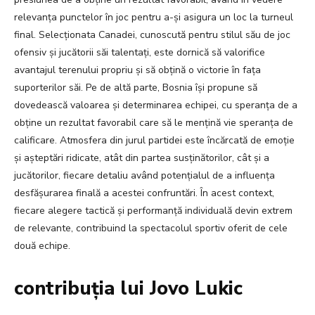
relevanța punctelor în joc pentru a-și asigura un loc la turneul
final. Selecționata Canadei, cunoscută pentru stilul său de joc
ofensiv și jucătorii săi talentați, este dornică să valorifice
avantajul terenului propriu și să obțină o victorie în fața
suporterilor săi. Pe de altă parte, Bosnia își propune să
dovedească valoarea și determinarea echipei, cu speranța de a
obține un rezultat favorabil care să le mențină vie speranța de
calificare. Atmosfera din jurul partidei este încărcată de emoție
și așteptări ridicate, atât din partea susținătorilor, cât și a
jucătorilor, fiecare detaliu având potențialul de a influența
desfășurarea finală a acestei confruntări. În acest context,
fiecare alegere tactică și performanță individuală devin extrem
de relevante, contribuind la spectacolul sportiv oferit de cele
două echipe.
contribuția lui Jovo Lukic