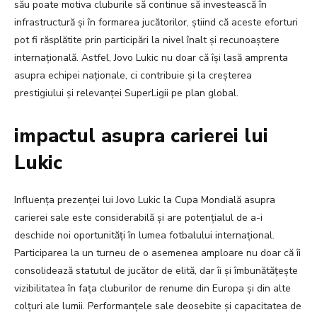
său poate motiva cluburile să continue să investească în
infrastructură și în formarea jucătorilor, știind că aceste eforturi
pot fi răsplătite prin participări la nivel înalt și recunoaștere
internațională. Astfel, Jovo Lukic nu doar că își lasă amprenta
asupra echipei naționale, ci contribuie și la creșterea
prestigiului și relevanței SuperLigii pe plan global.
impactul asupra carierei lui
Lukic
Influența prezenței lui Jovo Lukic la Cupa Mondială asupra
carierei sale este considerabilă și are potențialul de a-i
deschide noi oportunități în lumea fotbalului internațional.
Participarea la un turneu de o asemenea amploare nu doar că îi
consolidează statutul de jucător de elită, dar îi și îmbunătățește
vizibilitatea în fața cluburilor de renume din Europa și din alte
colțuri ale lumii. Performanțele sale deosebite și capacitatea de