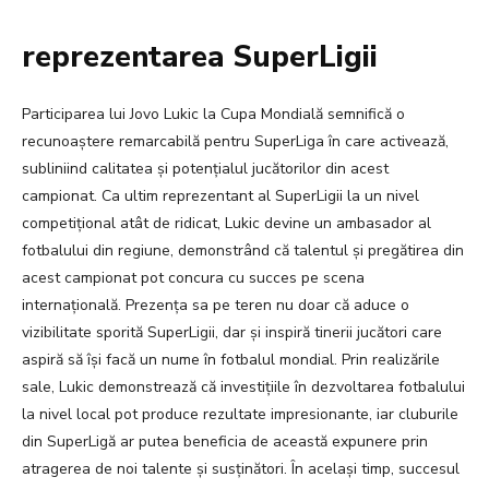
reprezentarea SuperLigii
Participarea lui Jovo Lukic la Cupa Mondială semnifică o
recunoaștere remarcabilă pentru SuperLiga în care activează,
subliniind calitatea și potențialul jucătorilor din acest
campionat. Ca ultim reprezentant al SuperLigii la un nivel
competițional atât de ridicat, Lukic devine un ambasador al
fotbalului din regiune, demonstrând că talentul și pregătirea din
acest campionat pot concura cu succes pe scena
internațională. Prezența sa pe teren nu doar că aduce o
vizibilitate sporită SuperLigii, dar și inspiră tinerii jucători care
aspiră să își facă un nume în fotbalul mondial. Prin realizările
sale, Lukic demonstrează că investițiile în dezvoltarea fotbalului
la nivel local pot produce rezultate impresionante, iar cluburile
din SuperLigă ar putea beneficia de această expunere prin
atragerea de noi talente și susținători. În același timp, succesul