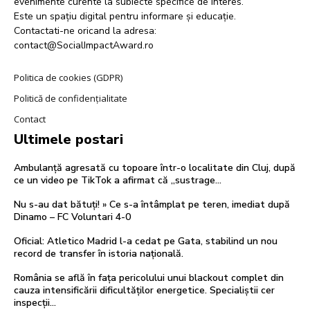
evenimente curente la subiecte specifice de interes.
Este un spațiu digital pentru informare și educație.
Contactati-ne oricand la adresa:
contact@SocialImpactAward.ro
Politica de cookies (GDPR)
Politică de confidențialitate
Contact
Ultimele postari
Ambulanță agresată cu topoare într-o localitate din Cluj, după
ce un video pe TikTok a afirmat că „sustrage…
Nu s-au dat bătuți! » Ce s-a întâmplat pe teren, imediat după
Dinamo – FC Voluntari 4-0
Oficial: Atletico Madrid l-a cedat pe Gata, stabilind un nou
record de transfer în istoria națională.
România se află în fața pericolului unui blackout complet din
cauza intensificării dificultăților energetice. Specialiștii cer
inspecții…