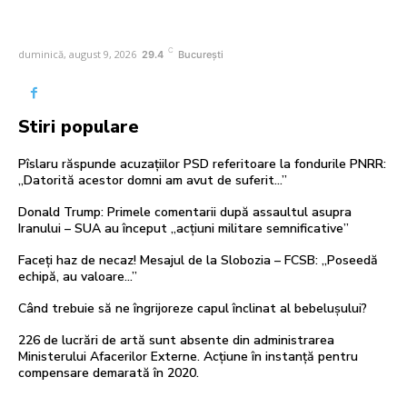
C
duminică, august 9, 2026
29.4
București
Stiri populare
Pîslaru răspunde acuzațiilor PSD referitoare la fondurile PNRR:
„Datorită acestor domni am avut de suferit…”
Donald Trump: Primele comentarii după assaultul asupra
Iranului – SUA au început „acțiuni militare semnificative”
Faceți haz de necaz! Mesajul de la Slobozia – FCSB: „Poseedă
echipă, au valoare…”
Când trebuie să ne îngrijoreze capul înclinat al bebelușului?
226 de lucrări de artă sunt absente din administrarea
Ministerului Afacerilor Externe. Acțiune în instanță pentru
compensare demarată în 2020.