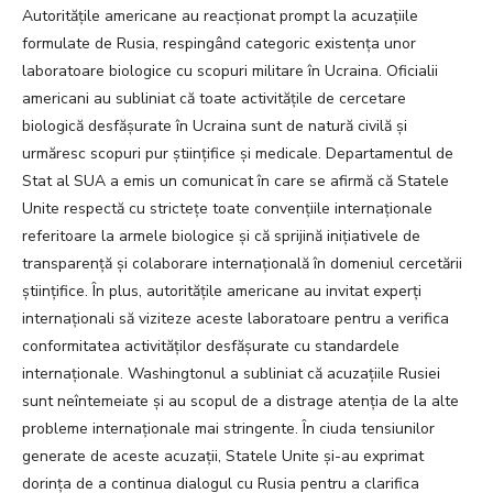
Autoritățile americane au reacționat prompt la acuzațiile
formulate de Rusia, respingând categoric existența unor
laboratoare biologice cu scopuri militare în Ucraina. Oficialii
americani au subliniat că toate activitățile de cercetare
biologică desfășurate în Ucraina sunt de natură civilă și
urmăresc scopuri pur științifice și medicale. Departamentul de
Stat al SUA a emis un comunicat în care se afirmă că Statele
Unite respectă cu strictețe toate convențiile internaționale
referitoare la armele biologice și că sprijină inițiativele de
transparență și colaborare internațională în domeniul cercetării
științifice. În plus, autoritățile americane au invitat experți
internaționali să viziteze aceste laboratoare pentru a verifica
conformitatea activităților desfășurate cu standardele
internaționale. Washingtonul a subliniat că acuzațiile Rusiei
sunt neîntemeiate și au scopul de a distrage atenția de la alte
probleme internaționale mai stringente. În ciuda tensiunilor
generate de aceste acuzații, Statele Unite și-au exprimat
dorința de a continua dialogul cu Rusia pentru a clarifica