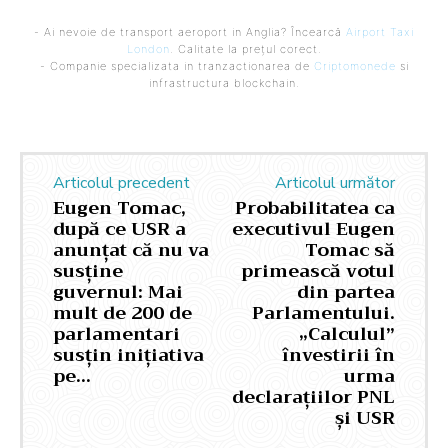
- Ai nevoie de transport aeroport in Anglia? Încearcă
Airport Taxi
London
. Calitate la prețul corect.
- Companie specializata in tranzactionarea de
Criptomonede
si
infrastructura blockchain.
Articolul precedent
Articolul următor
Eugen Tomac,
Probabilitatea ca
după ce USR a
executivul Eugen
anunțat că nu va
Tomac să
susține
primească votul
guvernul: Mai
din partea
mult de 200 de
Parlamentului.
parlamentari
„Calculul”
susțin inițiativa
învestirii în
pe…
urma
declarațiilor PNL
și USR