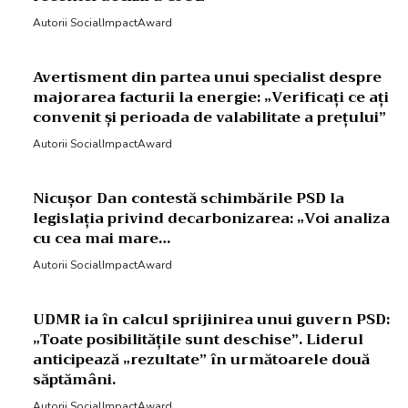
Autorii SocialImpactAward
Avertisment din partea unui specialist despre
majorarea facturii la energie: „Verificați ce ați
convenit și perioada de valabilitate a prețului”
Autorii SocialImpactAward
Nicușor Dan contestă schimbările PSD la
legislația privind decarbonizarea: „Voi analiza
cu cea mai mare…
Autorii SocialImpactAward
UDMR ia în calcul sprijinirea unui guvern PSD:
„Toate posibilitățile sunt deschise”. Liderul
anticipează „rezultate” în următoarele două
săptămâni.
Autorii SocialImpactAward