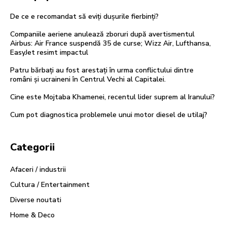
De ce e recomandat să eviți dușurile fierbinți?
Companiile aeriene anulează zboruri după avertismentul
Airbus: Air France suspendă 35 de curse; Wizz Air, Lufthansa,
EasyJet resimt impactul
Patru bărbați au fost arestați în urma conflictului dintre
români și ucraineni în Centrul Vechi al Capitalei.
Cine este Mojtaba Khamenei, recentul lider suprem al Iranului?
Cum pot diagnostica problemele unui motor diesel de utilaj?
Categorii
Afaceri / industrii
Cultura / Entertainment
Diverse noutati
Home & Deco