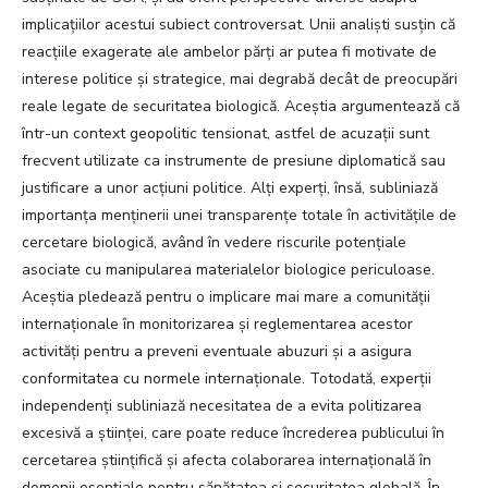
implicațiilor acestui subiect controversat. Unii analiști susțin că
reacțiile exagerate ale ambelor părți ar putea fi motivate de
interese politice și strategice, mai degrabă decât de preocupări
reale legate de securitatea biologică. Aceștia argumentează că
într-un context geopolitic tensionat, astfel de acuzații sunt
frecvent utilizate ca instrumente de presiune diplomatică sau
justificare a unor acțiuni politice. Alți experți, însă, subliniază
importanța menținerii unei transparențe totale în activitățile de
cercetare biologică, având în vedere riscurile potențiale
asociate cu manipularea materialelor biologice periculoase.
Aceștia pledează pentru o implicare mai mare a comunității
internaționale în monitorizarea și reglementarea acestor
activități pentru a preveni eventuale abuzuri și a asigura
conformitatea cu normele internaționale. Totodată, experții
independenți subliniază necesitatea de a evita politizarea
excesivă a științei, care poate reduce încrederea publicului în
cercetarea științifică și afecta colaborarea internațională în
domenii esențiale pentru sănătatea și securitatea globală. În