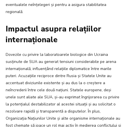
eventualele neînțelegeri și pentru a asigura stabilitatea
regională.
Impactul asupra relațiilor
internaționale
Dovezile cu privire la laboratoarele biologice din Ucraina
susținute de SUA au generat tensiuni considerabile pe arena
internațională, influențând relațiile diplomatice între marile
puteri. Acuzațiile reciproce dintre Rusia și Statele Unite au
accentuat diviziunile existente și au dus la o creștere a
neîncrederii între cele două națiuni. Statele europene, deși
unele sunt aliate ale SUA, și-au exprimat îngrijorarea cu privire
la potențialul destabilizator al acestei situații și au solicitat o
rezolvare rapidă și transparentă a disputelor. În plus,
Organizația Națiunilor Unite și alte organisme internaționale au
fost chemate să joace un rol mai activ în medierea conflictului și