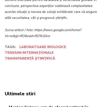
concluzie, perspectiva experților subliniază complexitatea
acestei situații și nevoia de soluții echilibrate care să asigure
atât securitatea, cât și progresul științific.
Sursa articol / foto: https://news.google.com/home?
hl=ro&gl=RO&ceid=RO%3Aro
TAGS:
LABORATOARE BIOLOGICE
TENSIUNI INTERNAȚIONALE
TRANSPARENȚĂ ȘTIINȚIFICĂ
Facebook
Twitter
Pinterest
W
Ultimele stiri