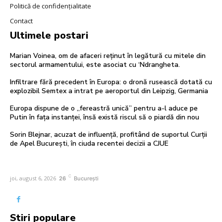
Politică de confidențialitate
Contact
Ultimele postari
Marian Voinea, om de afaceri reținut în legătură cu mitele din
sectorul armamentului, este asociat cu ‘Ndrangheta.
Infiltrare fără precedent în Europa: o dronă rusească dotată cu
explozibil Semtex a intrat pe aeroportul din Leipzig, Germania
Europa dispune de o „fereastră unică” pentru a-l aduce pe
Putin în fața instanței, însă există riscul să o piardă din nou
Sorin Blejnar, acuzat de influență, profitând de suportul Curții
de Apel București, în ciuda recentei decizii a CJUE
C
joi, august 6, 2026
26
București
Stiri populare