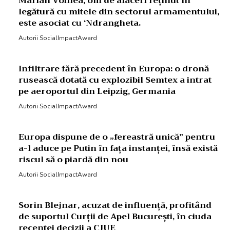
Marian Voinea, om de afaceri reținut în
legătură cu mitele din sectorul armamentului,
este asociat cu ‘Ndrangheta.
Autorii SocialImpactAward
Infiltrare fără precedent în Europa: o dronă
rusească dotată cu explozibil Semtex a intrat
pe aeroportul din Leipzig, Germania
Autorii SocialImpactAward
Europa dispune de o „fereastră unică” pentru
a-l aduce pe Putin în fața instanței, însă există
riscul să o piardă din nou
Autorii SocialImpactAward
Sorin Blejnar, acuzat de influență, profitând
de suportul Curții de Apel București, în ciuda
recentei decizii a CJUE