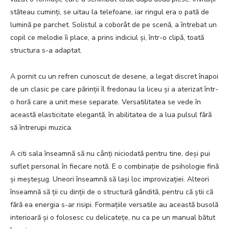
stăteau cuminți, se uitau la telefoane, iar ringul era o pată de
lumină pe parchet. Solistul a coborât de pe scenă, a întrebat un
copil ce melodie îi place, a prins indiciul și, într-o clipă, toată
structura s-a adaptat.
A pornit cu un refren cunoscut de desene, a legat discret înapoi
de un clasic pe care părinții îl fredonau la liceu și a aterizat într-
o horă care a unit mese separate. Versatilitatea se vede în
această elasticitate elegantă, în abilitatea de a lua pulsul fără
să întrerupi muzica.
A citi sala înseamnă să nu cânți niciodată pentru tine, deși pui
suflet personal în fiecare notă. E o combinație de psihologie fină
și meșteșug. Uneori înseamnă să lași loc improvizației. Alteori
înseamnă să ții cu dinții de o structură gândită, pentru că știi că
fără ea energia s-ar risipi. Formațiile versatile au această busolă
interioară și o folosesc cu delicatețe, nu ca pe un manual bătut