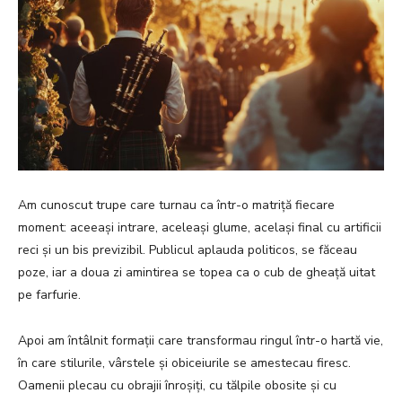
Am cunoscut trupe care turnau ca într-o matriță fiecare
moment: aceeași intrare, aceleași glume, același final cu artificii
reci și un bis previzibil. Publicul aplauda politicos, se făceau
poze, iar a doua zi amintirea se topea ca o cub de gheață uitat
pe farfurie.
Apoi am întâlnit formații care transformau ringul într-o hartă vie,
în care stilurile, vârstele și obiceiurile se amestecau firesc.
Oamenii plecau cu obrajii înroșiți, cu tălpile obosite și cu