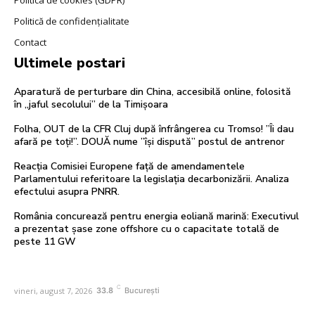
Politică de confidențialitate
Contact
Ultimele postari
Aparatură de perturbare din China, accesibilă online, folosită
în „jaful secolului” de la Timișoara
Folha, OUT de la CFR Cluj după înfrângerea cu Tromso! ”Îi dau
afară pe toți!”. DOUĂ nume ”își dispută” postul de antrenor
Reacția Comisiei Europene față de amendamentele
Parlamentului referitoare la legislația decarbonizării. Analiza
efectului asupra PNRR.
România concurează pentru energia eoliană marină: Executivul
a prezentat șase zone offshore cu o capacitate totală de
peste 11 GW
C
vineri, august 7, 2026
33.8
București