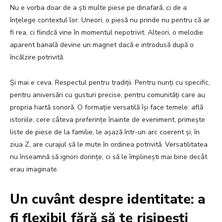
Nu e vorba doar de a ști multe piese pe dinafară, ci de a
înțelege contextul lor. Uneori, o piesă nu prinde nu pentru că ar
fi rea, ci fiindcă vine în momentul nepotrivit. Alteori, o melodie
aparent banală devine un magnet dacă e introdusă după o
încălzire potrivită.
Și mai e ceva. Respectul pentru tradiții. Pentru nunți cu specific,
pentru aniversări cu gusturi precise, pentru comunități care au
propria hartă sonoră. O formație versatilă își face temele: află
istoriile, cere câteva preferințe înainte de eveniment, primește
liste de piese de la familie, le așază într-un arc coerent și, în
ziua Z, are curajul să le mute în ordinea potrivită. Versatilitatea
nu înseamnă să ignori dorințe, ci să le împlinești mai bine decât
erau imaginate.
Un cuvânt despre identitate: a
fi flexibil fără să te risipești