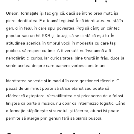
Uneori, formațiile își fac griji că, dacă se întind prea mult, își
pierd identitatea. E o teamă legitimă. Însă identitatea nu stă în
gen, ci în felul în care spui povestea. Poți să cânți un cântec
popular sau un hit R&B și, totuși, să se simtă că ești tu. În
atitudinea scenică, în timbrul vocii, în modestia cu care lași
publicul să respire cu tine. A fi versatil nu înseamnă a fi
nehotărât, ci curios. Iar curiozitatea, bine ținută în frâu, duce la
serile acelea despre care oamenii vorbesc peste ani.
Identitatea se vede și în modul în care gestionezi tăcerile. O
pauză de un minut poate să strice elanul sau poate să
clădească așteptare. Versatilitatea e și priceperea de a folosi
liniștea ca parte a muzicii, nu doar ca intermezzo logistic. Când
o formație stăpânește și sunetul, și tăcerea, atunci își poate
permite să alerge prin genuri fără să piardă busola.