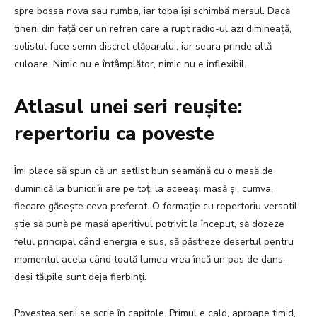
spre bossa nova sau rumba, iar toba își schimbă mersul. Dacă
tinerii din față cer un refren care a rupt radio-ul azi dimineață,
solistul face semn discret clăparului, iar seara prinde altă
culoare. Nimic nu e întâmplător, nimic nu e inflexibil.
Atlasul unei seri reușite:
repertoriu ca poveste
Îmi place să spun că un setlist bun seamănă cu o masă de
duminică la bunici: îi are pe toți la aceeași masă și, cumva,
fiecare găsește ceva preferat. O formație cu repertoriu versatil
știe să pună pe masă aperitivul potrivit la început, să dozeze
felul principal când energia e sus, să păstreze desertul pentru
momentul acela când toată lumea vrea încă un pas de dans,
deși tălpile sunt deja fierbinți.
Povestea serii se scrie în capitole. Primul e cald, aproape timid,