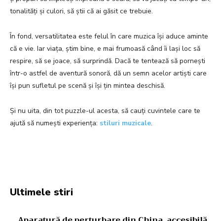
tonalități și culori, să știi că ai găsit ce trebuie.
În fond, versatilitatea este felul în care muzica își aduce aminte
că e vie. Iar viața, știm bine, e mai frumoasă când îi lași loc să
respire, să se joace, să surprindă. Dacă te tentează să pornești
într-o astfel de aventură sonoră, dă un semn acelor artiști care
își pun sufletul pe scenă și își țin mintea deschisă.
Și nu uita, din tot puzzle-ul acesta, să cauți cuvintele care te
ajută să numești experiența:
stiluri muzicale
.
Facebook
Twitter
Pinterest
W
Ultimele stiri
Aparatură de perturbare din China, accesibilă