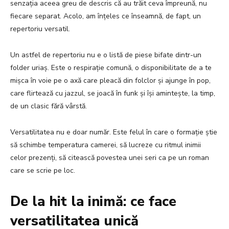
senzația aceea greu de descris că au trăit ceva împreună, nu
fiecare separat. Acolo, am înțeles ce înseamnă, de fapt, un
repertoriu versatil.
Un astfel de repertoriu nu e o listă de piese bifate dintr-un
folder uriaș. Este o respirație comună, o disponibilitate de a te
mișca în voie pe o axă care pleacă din folclor și ajunge în pop,
care flirtează cu jazzul, se joacă în funk și își amintește, la timp,
de un clasic fără vârstă.
Versatilitatea nu e doar număr. Este felul în care o formație știe
să schimbe temperatura camerei, să lucreze cu ritmul inimii
celor prezenți, să citească povestea unei seri ca pe un roman
care se scrie pe loc.
De la hit la inimă: ce face
versatilitatea unică