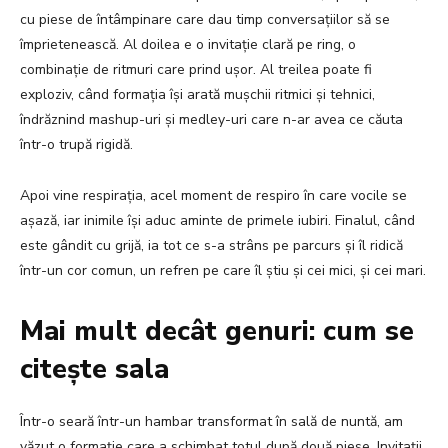
cu piese de întâmpinare care dau timp conversațiilor să se
împrietenească. Al doilea e o invitație clară pe ring, o
combinație de ritmuri care prind ușor. Al treilea poate fi
exploziv, când formația își arată mușchii ritmici și tehnici,
îndrăznind mashup-uri și medley-uri care n-ar avea ce căuta
într-o trupă rigidă.
Apoi vine respirația, acel moment de respiro în care vocile se
așază, iar inimile își aduc aminte de primele iubiri. Finalul, când
este gândit cu grijă, ia tot ce s-a strâns pe parcurs și îl ridică
într-un cor comun, un refren pe care îl știu și cei mici, și cei mari.
Mai mult decât genuri: cum se
citește sala
Într-o seară într-un hambar transformat în sală de nuntă, am
văzut o formație care a schimbat totul după două piese. Invitații