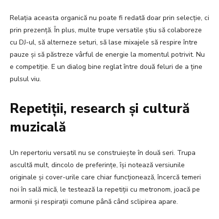
Relația aceasta organică nu poate fi redată doar prin selecție, ci
prin prezență. În plus, multe trupe versatile știu să colaboreze
cu DJ-ul, să alterneze seturi, să lase mixajele să respire între
pauze și să păstreze vârful de energie la momentul potrivit. Nu
e competiție. E un dialog bine reglat între două feluri de a ține
pulsul viu.
Repetiții, research și cultură
muzicală
Un repertoriu versatil nu se construiește în două seri. Trupa
ascultă mult, dincolo de preferințe, își notează versiunile
originale și cover-urile care chiar funcționează, încercă temeri
noi în sală mică, le testează la repetiții cu metronom, joacă pe
armonii și respirații comune până când sclipirea apare.