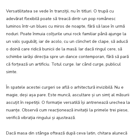
Versatilitatea se vede în tranziții, nu în titluri. O trupă cu
adevărat flexibilă poate să treacă dintr-un pop românesc
luminos într-un blues cu miros de noapte, fără să lase în urmă
noduri. Poate înmuia colțurile unui rock familiar până ajunge la
un vals șugubăț, iar de acolo, cu un clinchet de clape, să aducă
o doină care ridică bunicii de la masă. Iar dacă ringul cere, să
schimbe iarăși direcția spre un dance contemporan, fără să pară
că forțează un artificiu. Totul curge. Iar când curge, publicul
simte.
În spatele acestei curgeri se află o arhitectură invizibilă. Nu e
magie, deși așa pare. Este muncă, ascultare și un simț al măsurii
ascuțit în repetiții. O formație versatilă își antrenează urechea la
nuanțe. Observă cum reacționează invitații la primele trei piese,
verifică vibrația ringului și ajustează.
Dacă masa din stânga oftează după ceva latin, chitara alunecă