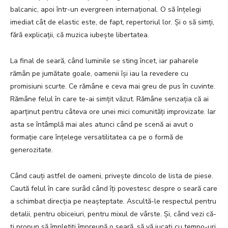
balcanic, apoi într-un evergreen internațional. O să înțelegi
imediat cât de elastic este, de fapt, repertoriul lor. Și o să simți,
fără explicații, că muzica iubește libertatea.
La final de seară, când luminile se sting încet, iar paharele
rămân pe jumătate goale, oamenii își iau la revedere cu
promisiuni scurte. Ce rămâne e ceva mai greu de pus în cuvinte.
Rămâne felul în care te-ai simțit văzut. Rămâne senzația că ai
aparținut pentru câteva ore unei mici comunități improvizate. Iar
asta se întâmplă mai ales atunci când pe scenă ai avut o
formație care înțelege versatilitatea ca pe o formă de
generozitate.
Când cauți astfel de oameni, privește dincolo de lista de piese.
Caută felul în care surâd când îți povestesc despre o seară care
a schimbat direcția pe neașteptate. Ascultă-le respectul pentru
detalii, pentru obiceiuri, pentru mixul de vârste. Și, când vezi că-
ți propun să împletiți împreună o seară, să vă jucați cu tempo-uri,