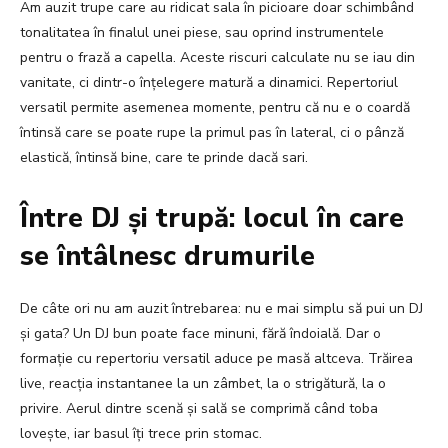
Am auzit trupe care au ridicat sala în picioare doar schimbând
tonalitatea în finalul unei piese, sau oprind instrumentele
pentru o frază a capella. Aceste riscuri calculate nu se iau din
vanitate, ci dintr-o înțelegere matură a dinamici. Repertoriul
versatil permite asemenea momente, pentru că nu e o coardă
întinsă care se poate rupe la primul pas în lateral, ci o pânză
elastică, întinsă bine, care te prinde dacă sari.
Între DJ și trupă: locul în care
se întâlnesc drumurile
De câte ori nu am auzit întrebarea: nu e mai simplu să pui un DJ
și gata? Un DJ bun poate face minuni, fără îndoială. Dar o
formație cu repertoriu versatil aduce pe masă altceva. Trăirea
live, reacția instantanee la un zâmbet, la o strigătură, la o
privire. Aerul dintre scenă și sală se comprimă când toba
lovește, iar basul îți trece prin stomac.