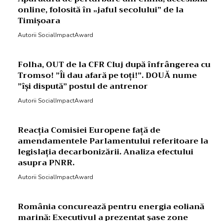
online, folosită în „jaful secolului” de la
Timișoara
Autorii SocialImpactAward
Folha, OUT de la CFR Cluj după înfrângerea cu
Tromso! ”Îi dau afară pe toți!”. DOUĂ nume
”își dispută” postul de antrenor
Autorii SocialImpactAward
Reacția Comisiei Europene față de
amendamentele Parlamentului referitoare la
legislația decarbonizării. Analiza efectului
asupra PNRR.
Autorii SocialImpactAward
România concurează pentru energia eoliană
marină: Executivul a prezentat șase zone