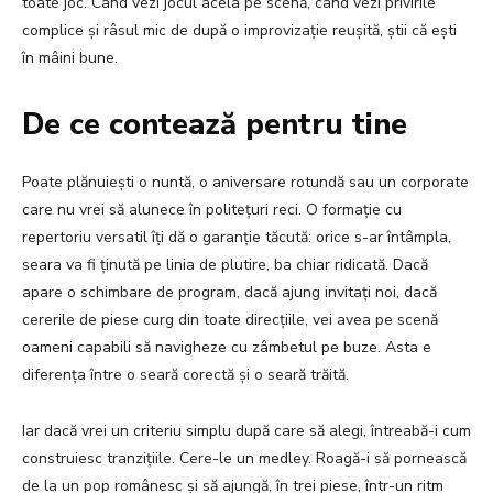
toate joc. Când vezi jocul acela pe scenă, când vezi privirile
complice și râsul mic de după o improvizație reușită, știi că ești
în mâini bune.
De ce contează pentru tine
Poate plănuiești o nuntă, o aniversare rotundă sau un corporate
care nu vrei să alunece în politețuri reci. O formație cu
repertoriu versatil îți dă o garanție tăcută: orice s-ar întâmpla,
seara va fi ținută pe linia de plutire, ba chiar ridicată. Dacă
apare o schimbare de program, dacă ajung invitați noi, dacă
cererile de piese curg din toate direcțiile, vei avea pe scenă
oameni capabili să navigheze cu zâmbetul pe buze. Asta e
diferența între o seară corectă și o seară trăită.
Iar dacă vrei un criteriu simplu după care să alegi, întreabă-i cum
construiesc tranzițiile. Cere-le un medley. Roagă-i să pornească
de la un pop românesc și să ajungă, în trei piese, într-un ritm