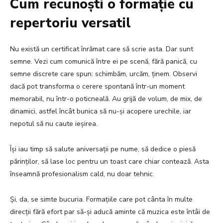
Cum recunoști o formație cu
repertoriu versatil
Nu există un certificat înrămat care să scrie asta. Dar sunt
semne. Vezi cum comunică între ei pe scenă, fără panică, cu
semne discrete care spun: schimbăm, urcăm, ținem. Observi
dacă pot transforma o cerere spontană într-un moment
memorabil, nu într-o poticneală. Au grijă de volum, de mix, de
dinamici, astfel încât bunica să nu-și acopere urechile, iar
nepotul să nu caute ieșirea.
Își iau timp să salute aniversații pe nume, să dedice o piesă
părinților, să lase loc pentru un toast care chiar contează. Asta
înseamnă profesionalism cald, nu doar tehnic.
Și, da, se simte bucuria. Formațiile care pot cânta în multe
direcții fără efort par să-și aducă aminte că muzica este întâi de