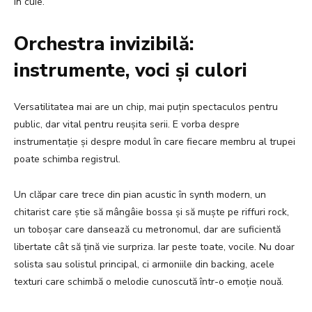
în cuie.
Orchestra invizibilă:
instrumente, voci și culori
Versatilitatea mai are un chip, mai puțin spectaculos pentru
public, dar vital pentru reușita serii. E vorba despre
instrumentație și despre modul în care fiecare membru al trupei
poate schimba registrul.
Un clăpar care trece din pian acustic în synth modern, un
chitarist care știe să mângâie bossa și să muște pe riffuri rock,
un toboșar care dansează cu metronomul, dar are suficientă
libertate cât să țină vie surpriza. Iar peste toate, vocile. Nu doar
solista sau solistul principal, ci armoniile din backing, acele
texturi care schimbă o melodie cunoscută într-o emoție nouă.