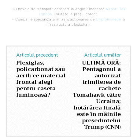
- Ai nevoie de transport aeroport in Anglia? Încearcă
Airport Taxi
London
. Calitate la prețul corect.
- Companie specializata in tranzactionarea de
Criptomonede
si
infrastructura blockchain.
Articolul precedent
Articolul următor
Plexiglas,
ULTIMĂ ORĂ:
policarbonat sau
Pentagonul a
acril: ce material
autorizat
frontal alegi
trimiterea de
pentru caseta
rachete
luminoasă?
Tomahawk către
Ucraina;
hotărârea finală
este în mâinile
președintelui
Trump (CNN)