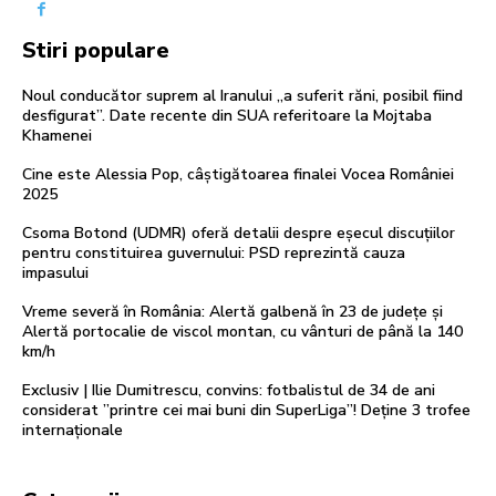
Stiri populare
Noul conducător suprem al Iranului „a suferit răni, posibil fiind
desfigurat”. Date recente din SUA referitoare la Mojtaba
Khamenei
Cine este Alessia Pop, câștigătoarea finalei Vocea României
2025
Csoma Botond (UDMR) oferă detalii despre eșecul discuțiilor
pentru constituirea guvernului: PSD reprezintă cauza
impasului
Vreme severă în România: Alertă galbenă în 23 de județe și
Alertă portocalie de viscol montan, cu vânturi de până la 140
km/h
Exclusiv | Ilie Dumitrescu, convins: fotbalistul de 34 de ani
considerat ”printre cei mai buni din SuperLiga”! Deține 3 trofee
internaționale