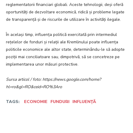
reglementatorii financiari globali. Aceste tehnologii, deși oferă
oportunități de dezvoltare economică, ridică și probleme legate
de transparență și de riscurile de utilizare în activități ilegale.
În același timp, influența politică exercitată prin intermediul
rețelelor de fonduri și relații ale Kremlinului poate influența
politicile economice ale altor state, determinându-le să adopte
poziții mai conciliatoare sau, dimpotrivă, să se concetreze pe
implementarea unor măsuri protective.
Sursa articol / foto: https://news.google.com/home?
hl=ro&gl=RO&ceid=RO%3Aro
TAGS:
ECONOMIE
FUNDURI
INFLUENȚĂ
Facebook
Twitter
Pinterest
W