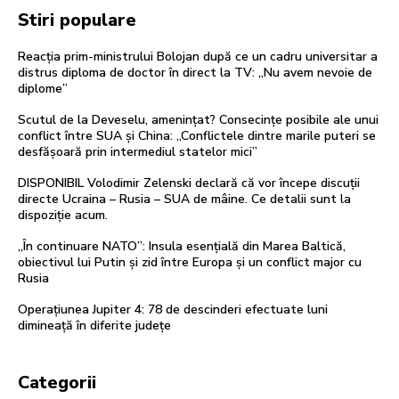
Stiri populare
Reacția prim-ministrului Bolojan după ce un cadru universitar a
distrus diploma de doctor în direct la TV: „Nu avem nevoie de
diplome”
Scutul de la Deveselu, amenințat? Consecințe posibile ale unui
conflict între SUA și China: „Conflictele dintre marile puteri se
desfășoară prin intermediul statelor mici”
DISPONIBIL Volodimir Zelenski declară că vor începe discuții
directe Ucraina – Rusia – SUA de mâine. Ce detalii sunt la
dispoziție acum.
„În continuare NATO”: Insula esențială din Marea Baltică,
obiectivul lui Putin și zid între Europa și un conflict major cu
Rusia
Operațiunea Jupiter 4: 78 de descinderi efectuate luni
dimineață în diferite județe
Categorii