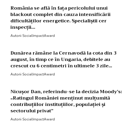
România se află în fața pericolului unui
blackout complet din cauza intensificării
dificultăților energetice. Specialiștii cer
inspecții…
Autorii SocialImpactAward
Dunărea rămâne la Cernavodă la cota din 3
august, în timp ce în Ungaria, debitele au
crescut cu 6 centimetri în ultimele 3 zile...
Autorii SocialImpactAward
Nicușor Dan, referindu-se la decizia Moody’s:
„Ratingul României menținut mulțumită
contribuțiilor instituțiilor, populației și
sectorului privat”
Autorii SocialImpactAward