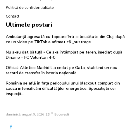
Politică de confidențialitate
Contact
Ultimele postari
Ambulanță agresată cu topoare într-o localitate din Cluj, după
ce un video pe TikTok a afirmat că „sustrage…
Nu s-au dat bătuți! » Ce s-a întâmplat pe teren, imediat după
Dinamo – FC Voluntari 4-0
Oficial: Atletico Madrid l-a cedat pe Gata, stabilind un nou
record de transfer în istoria națională.
România se află în fața pericolului unui blackout complet din
cauza intensificării dificultăților energetice. Specialiștii cer
inspecții…
C
duminică, august 9, 2026
23
București