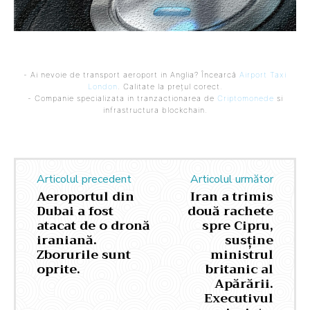
- Ai nevoie de transport aeroport in Anglia? Încearcă
Airport Taxi
London
. Calitate la prețul corect.
- Companie specializata in tranzactionarea de
Criptomonede
si
infrastructura blockchain.
Articolul precedent
Articolul următor
Aeroportul din
Iran a trimis
Dubai a fost
două rachete
atacat de o dronă
spre Cipru,
iraniană.
susține
Zborurile sunt
ministrul
oprite.
britanic al
Apărării.
Executivul