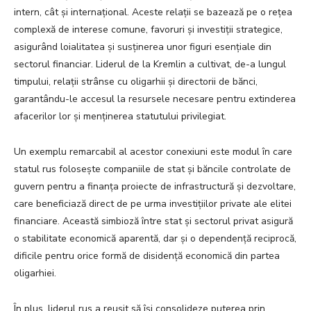
intern, cât și internațional. Aceste relații se bazează pe o rețea
complexă de interese comune, favoruri și investiții strategice,
asigurând loialitatea și susținerea unor figuri esențiale din
sectorul financiar. Liderul de la Kremlin a cultivat, de-a lungul
timpului, relații strânse cu oligarhii și directorii de bănci,
garantându-le accesul la resursele necesare pentru extinderea
afacerilor lor și menținerea statutului privilegiat.
Un exemplu remarcabil al acestor conexiuni este modul în care
statul rus folosește companiile de stat și băncile controlate de
guvern pentru a finanța proiecte de infrastructură și dezvoltare,
care beneficiază direct de pe urma investițiilor private ale elitei
financiare. Această simbioză între stat și sectorul privat asigură
o stabilitate economică aparentă, dar și o dependență reciprocă,
dificile pentru orice formă de disidență economică din partea
oligarhiei.
În plus, liderul rus a reușit să își consolideze puterea prin