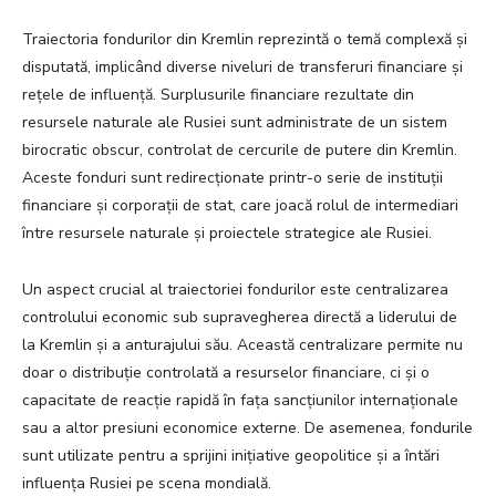
Traiectoria fondurilor din Kremlin reprezintă o temă complexă și
disputată, implicând diverse niveluri de transferuri financiare și
rețele de influență. Surplusurile financiare rezultate din
resursele naturale ale Rusiei sunt administrate de un sistem
birocratic obscur, controlat de cercurile de putere din Kremlin.
Aceste fonduri sunt redirecționate printr-o serie de instituții
financiare și corporații de stat, care joacă rolul de intermediari
între resursele naturale și proiectele strategice ale Rusiei.
Un aspect crucial al traiectoriei fondurilor este centralizarea
controlului economic sub supravegherea directă a liderului de
la Kremlin și a anturajului său. Această centralizare permite nu
doar o distribuție controlată a resurselor financiare, ci și o
capacitate de reacție rapidă în fața sancțiunilor internaționale
sau a altor presiuni economice externe. De asemenea, fondurile
sunt utilizate pentru a sprijini inițiative geopolitice și a întări
influența Rusiei pe scena mondială.