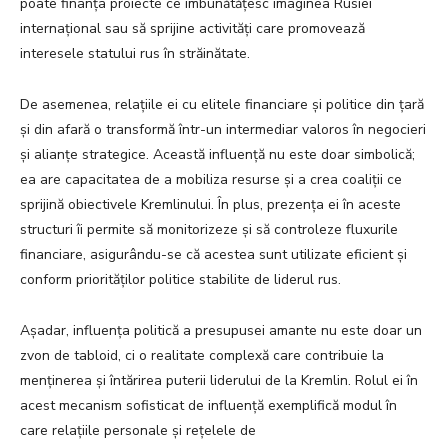
poate finanța proiecte ce îmbunătățesc imaginea Rusiei
internațional sau să sprijine activități care promovează
interesele statului rus în străinătate.
De asemenea, relațiile ei cu elitele financiare și politice din țară
și din afară o transformă într-un intermediar valoros în negocieri
și alianțe strategice. Această influență nu este doar simbolică;
ea are capacitatea de a mobiliza resurse și a crea coaliții ce
sprijină obiectivele Kremlinului. În plus, prezența ei în aceste
structuri îi permite să monitorizeze și să controleze fluxurile
financiare, asigurându-se că acestea sunt utilizate eficient și
conform priorităților politice stabilite de liderul rus.
Așadar, influența politică a presupusei amante nu este doar un
zvon de tabloid, ci o realitate complexă care contribuie la
menținerea și întărirea puterii liderului de la Kremlin. Rolul ei în
acest mecanism sofisticat de influență exemplifică modul în
care relațiile personale și rețelele de