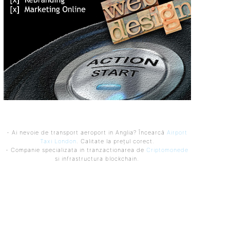
- Ai nevoie de transport aeroport in Anglia? Încearcă
Airport
Taxi London
. Calitate la prețul corect.
- Companie specializata in tranzactionarea de
Criptomonede
si infrastructura blockchain.