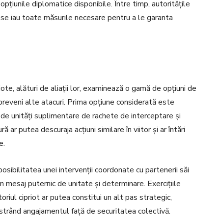
opțiunile diplomatice disponibile. Între timp, autoritățile
că se iau toate măsurile necesare pentru a le garanta
iote, alături de aliații lor, examinează o gamă de opțiuni de
a preveni alte atacuri. Prima opțiune considerată este
a de unități suplimentare de rachete de interceptare și
r putea descuraja acțiuni similare în viitor și ar întări
e.
osibilitatea unei intervenții coordonate cu partenerii săi
mesaj puternic de unitate și determinare. Exercițiile
riul cipriot ar putea constitui un alt pas strategic,
strând angajamentul față de securitatea colectivă.