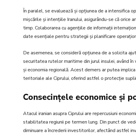
În paralel, se evaluează și opțiunea de a intensifica o
mișcările și intențiile Iranului, asigurându-se că orice
timp. Colaborarea cu agențiile de informații internațion
date esențiale pentru strategii și planificare operațio
De asemenea, se consideră opțiunea de a solicita ajuto
securitatea rutelor maritime din jurul insulei, având 
și economia regională. Acest demers ar putea implica
teritoriale ale Ciprului, oferind astfel o protecție sup
Consecințele economice și po
Atacul iranian asupra Ciprului are repercusiuni economi
stabilitatea regiunii pe termen lung. Din punct de ved
diminuare a încrederii investitorilor, afectând astfel in