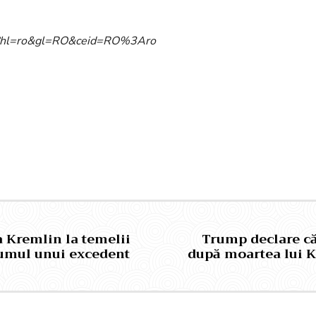
ome?hl=ro&gl=RO&ceid=RO%3Aro
Pinterest
WhatsApp
a Kremlin la temelii
Trump declare că 
drumul unui excedent
după moartea lui Kh