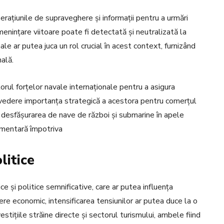
perațiunile de supraveghere și informații pentru a urmări
 amenințare viitoare poate fi detectată și neutralizată la
ale ar putea juca un rol crucial în acest context, furnizând
nală.
rul forțelor navale internaționale pentru a asigura
în vedere importanța strategică a acestora pentru comerțul
 desfășurarea de nave de război și submarine în apele
limentară împotriva
litice
ce și politice semnificative, care ar putea influența
ere economic, intensificarea tensiunilor ar putea duce la o
vestițiile străine directe și sectorul turismului, ambele fiind