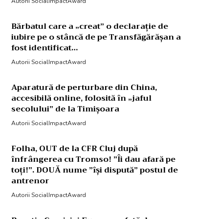
Autorii SocialImpactAward
Bărbatul care a „creat” o declarație de
iubire pe o stâncă de pe Transfăgărășan a
fost identificat…
Autorii SocialImpactAward
Aparatură de perturbare din China,
accesibilă online, folosită în „jaful
secolului” de la Timișoara
Autorii SocialImpactAward
Folha, OUT de la CFR Cluj după
înfrângerea cu Tromso! ”Îi dau afară pe
toți!”. DOUĂ nume ”își dispută” postul de
antrenor
Autorii SocialImpactAward