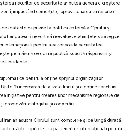
terea riscurilor de securitate ar putea genera o creștere
n zonă, impactând comerțul și aprovizionarea cu resurse.
 dezbaterile cu privire la politica externă a Ciprului și
ipriot ar putea fi nevoit să reevalueze alianțele strategice
or internaționali pentru a-și consolida securitatea
ște pe măsură ce opinia publică solicită răspunsuri și
ea incidente.
diplomatice pentru a obține sprijinul organizațiilor
ite, în încercarea de a izola Iranul și a obține sancțiuni
ărea inițiative pentru crearea unor mecanisme regionale de
și promovării dialogului și cooperării.
lui iranian asupra Ciprului sunt complexe și de lungă durată,
utorităților cipriote și a partenerilor internaționali pentru