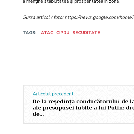
a menține stabilitatea și prosperitatea în zonă.
Sursa articol / foto: https://news.google.com/h
TAGS:
ATAC
CIPRU
SECURITATE
Facebook
Twitter
Acțiune
Articolul precedent
De la reședința conducătorului de l
ale presupusei iubite a lui Putin: 
de…