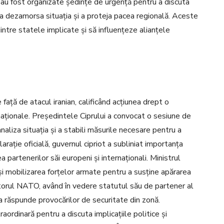
te, au fost organizate ședințe de urgență pentru a discuta
a dezamorsa situația și a proteja pacea regională. Aceste
intre statele implicate și să influențeze alianțele
e față de atacul iranian, calificând acțiunea drept o
 naționale. Președintele Ciprului a convocat o sesiune de
naliza situația și a stabili măsurile necesare pentru a
larație oficială, guvernul cipriot a subliniat importanța
tea partenerilor săi europeni și internaționali. Ministrul
 și mobilizarea forțelor armate pentru a susține apărarea
jutorul NATO, având în vedere statutul său de partener al
 a răspunde provocărilor de securitate din zonă.
aordinară pentru a discuta implicațiile politice și