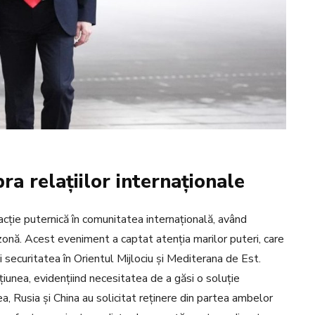
ra relațiilor internaționale
acție puternică în comunitatea internațională, având
zonă. Acest eveniment a captat atenția marilor puteri, care
și securitatea în Orientul Mijlociu și Mediterana de Est.
unea, evidențiind necesitatea de a găsi o soluție
, Rusia și China au solicitat reținere din partea ambelor