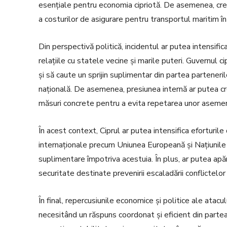
esențiale pentru economia cipriotă. De asemenea, creș
a costurilor de asigurare pentru transportul maritim î
Din perspectivă politică, incidentul ar putea intensifica
relațiile cu statele vecine și marile puteri. Guvernul c
și să caute un sprijin suplimentar din partea parteneril
națională. De asemenea, presiunea internă ar putea cre
măsuri concrete pentru a evita repetarea unor asemen
În acest context, Ciprul ar putea intensifica eforturile 
internaționale precum Uniunea Europeană și Națiunile Un
suplimentare împotriva acestuia. În plus, ar putea ap
securitate destinate prevenirii escaladării conflictelor 
În final, repercusiunile economice și politice ale atacu
necesitând un răspuns coordonat și eficient din partea a