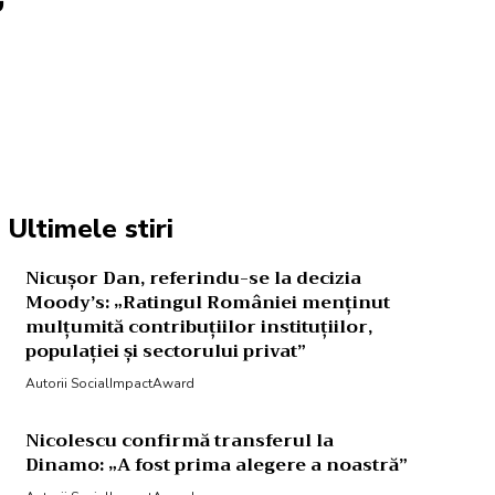
Acțiune
Ultimele stiri
Nicușor Dan, referindu-se la decizia
Moody’s: „Ratingul României menținut
mulțumită contribuțiilor instituțiilor,
populației și sectorului privat”
Autorii SocialImpactAward
Nicolescu confirmă transferul la
Dinamo: „A fost prima alegere a noastră”