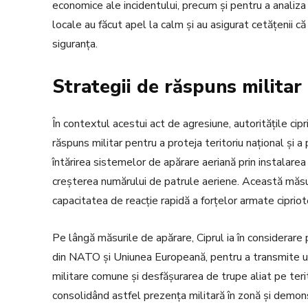
economice ale incidentului, precum și pentru a analiza 
locale au făcut apel la calm și au asigurat cetățenii 
siguranța.
Strategii de răspuns militar
În contextul acestui act de agresiune, autoritățile cipr
răspuns militar pentru a proteja teritoriu național și 
întărirea sistemelor de apărare aeriană prin instalare
creșterea numărului de patrule aeriene. Această măsură a
capacitatea de reacție rapidă a forțelor armate cipriot
Pe lângă măsurile de apărare, Ciprul ia în considerare p
din NATO și Uniunea Europeană, pentru a transmite un 
militare comune și desfășurarea de trupe aliat pe terito
consolidând astfel prezența militară în zonă și demon