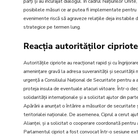
părți și au încurajat dialogul. În cadrul Națiunilor Uni
posibilele măsuri ce ar putea fi implementate pentru 
evenimente riscă să agraveze relațiile deja instabile d
strategice pe termen lung.
Reacția autorităților cipriote
Autoritățile cipriote au reacționat rapid și cu îngrijorar
amenințare gravă la adresa suveranității și securității
urgență a Consiliului Național de Securitate pentru a a
proteja insula de eventuale atacuri viitoare. Într-o dec
solidarității internaționale și a solicitat ajutor din par
Apărării a anunțat o întărire a măsurilor de securitate
teritorialei naționale. De asemenea, Ciprul a cerut a
Alianței, și a solicitat o cooperare coordonată pentru
Parlamentul cipriot a fost convocat într-o sesiune extr