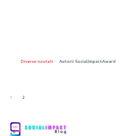
Diverse noutati
Autorii SocialImpactAward
1
2