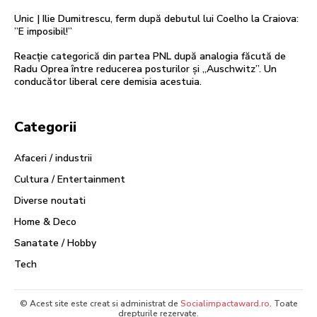
Unic | Ilie Dumitrescu, ferm după debutul lui Coelho la Craiova:
”E imposibil!”
Reacție categorică din partea PNL după analogia făcută de
Radu Oprea între reducerea posturilor și „Auschwitz”. Un
conducător liberal cere demisia acestuia.
Categorii
Afaceri / industrii
Cultura / Entertainment
Diverse noutati
Home & Deco
Sanatate / Hobby
Tech
© Acest site este creat si administrat de
Socialimpactaward.ro
. Toate
drepturile rezervate.