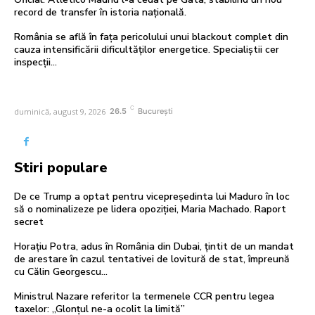
record de transfer în istoria națională.
România se află în fața pericolului unui blackout complet din
cauza intensificării dificultăților energetice. Specialiștii cer
inspecții…
C
duminică, august 9, 2026
26.5
București
Stiri populare
De ce Trump a optat pentru vicepreședinta lui Maduro în loc
să o nominalizeze pe lidera opoziției, Maria Machado. Raport
secret
Horațiu Potra, adus în România din Dubai, țintit de un mandat
de arestare în cazul tentativei de lovitură de stat, împreună
cu Călin Georgescu...
Ministrul Nazare referitor la termenele CCR pentru legea
taxelor: „Glonțul ne-a ocolit la limită”