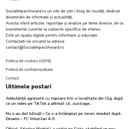
SocialImpactAward.ro un site de știri / blog de noutăți, dedicat
diseminării de informații și actualități.
Acesta oferă articole, reportaje și analize pe teme diverse, de la
evenimente curente la subiecte specifice de interes.
Este un spațiu digital pentru informare și educație.
Contactati-ne oricand la adresa:
contact@SocialImpactAward.ro
Politica de cookies (GDPR)
Politică de confidențialitate
Contact
Ultimele postari
Ambulanță agresată cu topoare într-o localitate din Cluj, după
ce un video pe TikTok a afirmat că „sustrage…
Nu s-au dat bătuți! » Ce s-a întâmplat pe teren, imediat după
Dinamo – FC Voluntari 4-0
Oficial: Atletico Madrid l-a cedat pe Gata, stabilind un nou