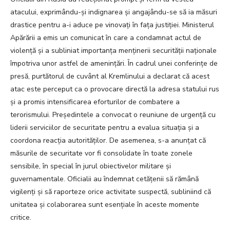
atacului, exprimându-și indignarea și angajându-se să ia măsuri
drastice pentru a-i aduce pe vinovați în fața justiției. Ministerul
Apărării a emis un comunicat în care a condamnat actul de
violență și a subliniat importanța menținerii securității naționale
împotriva unor astfel de amenințări. În cadrul unei conferințe de
presă, purtătorul de cuvânt al Kremlinului a declarat că acest
atac este perceput ca o provocare directă la adresa statului rus
și a promis intensificarea eforturilor de combatere a
terorismului. Președintele a convocat o reuniune de urgență cu
liderii serviciilor de securitate pentru a evalua situația și a
coordona reacția autorităților. De asemenea, s-a anunțat că
măsurile de securitate vor fi consolidate în toate zonele
sensibile, în special în jurul obiectivelor militare și
guvernamentale. Oficialii au îndemnat cetățenii să rămână
vigilenți și să raporteze orice activitate suspectă, subliniind că
unitatea și colaborarea sunt esențiale în aceste momente
critice.