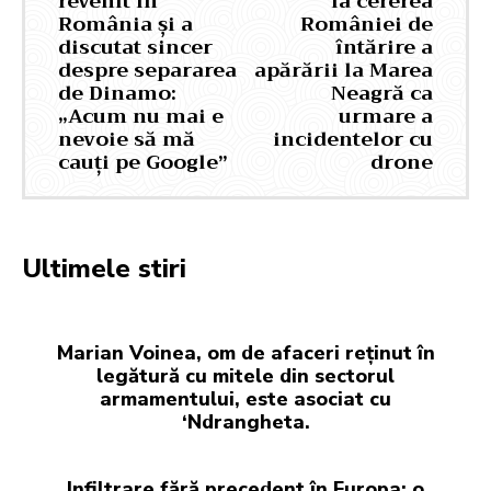
revenit în
la cererea
România și a
României de
discutat sincer
întărire a
despre separarea
apărării la Marea
de Dinamo:
Neagră ca
„Acum nu mai e
urmare a
nevoie să mă
incidentelor cu
cauți pe Google”
drone
Ultimele stiri
Marian Voinea, om de afaceri reținut în
legătură cu mitele din sectorul
armamentului, este asociat cu
‘Ndrangheta.
Infiltrare fără precedent în Europa: o