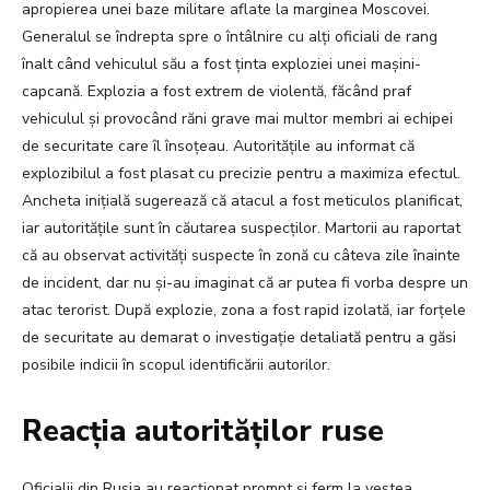
apropierea unei baze militare aflate la marginea Moscovei.
Generalul se îndrepta spre o întâlnire cu alți oficiali de rang
înalt când vehiculul său a fost ținta exploziei unei mașini-
capcană. Explozia a fost extrem de violentă, făcând praf
vehiculul și provocând răni grave mai multor membri ai echipei
de securitate care îl însoțeau. Autoritățile au informat că
explozibilul a fost plasat cu precizie pentru a maximiza efectul.
Ancheta inițială sugerează că atacul a fost meticulos planificat,
iar autoritățile sunt în căutarea suspecților. Martorii au raportat
că au observat activități suspecte în zonă cu câteva zile înainte
de incident, dar nu și-au imaginat că ar putea fi vorba despre un
atac terorist. După explozie, zona a fost rapid izolată, iar forțele
de securitate au demarat o investigație detaliată pentru a găsi
posibile indicii în scopul identificării autorilor.
Reacția autorităților ruse
Oficialii din Rusia au reacționat prompt și ferm la vestea