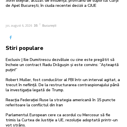
Sorin Blejnar, acuzat de influență, profitând de suportul Curții
de Apel București, în ciuda recentei decizii a CJUE
C
joi, august 6, 2026
35
București
Stiri populare
Exclusiv | Ilie Dumitrescu dezvăluie cu cine este pregătit să
încheie un contract Radu Drăgușin și este convins: ”Așteaptă
puțin!”
Robert Muller, fost conducător al FBI într-un interval agitat, a
trecut în neființă. De la restructurarea contraspionajului până
la investigația legată de Trump.
Reacția Federației Ruse la strategia americană în 15 puncte
referitoare la conflictul din Iran
Parlamentul European cere ca acordul cu Mercosur să fie
trimis la Curtea de Justiție a UE, rezoluție adoptată printr-un
vot strâns.