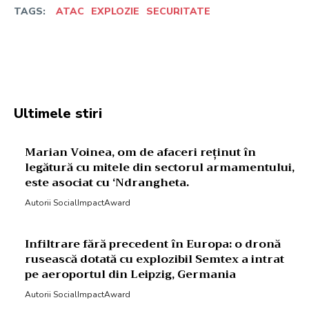
TAGS:
ATAC
EXPLOZIE
SECURITATE
Facebook
Twitter
Pinterest
W
Ultimele stiri
Marian Voinea, om de afaceri reținut în
legătură cu mitele din sectorul armamentului,
este asociat cu ‘Ndrangheta.
Autorii SocialImpactAward
Infiltrare fără precedent în Europa: o dronă
rusească dotată cu explozibil Semtex a intrat
pe aeroportul din Leipzig, Germania
Autorii SocialImpactAward