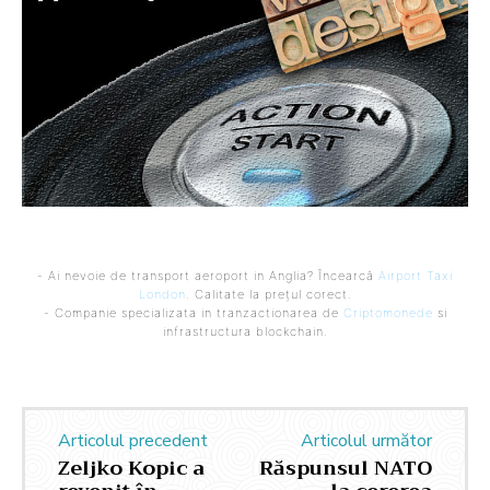
- Ai nevoie de transport aeroport in Anglia? Încearcă
Airport Taxi
London
. Calitate la prețul corect.
- Companie specializata in tranzactionarea de
Criptomonede
si
infrastructura blockchain.
Articolul precedent
Articolul următor
Zeljko Kopic a
Răspunsul NATO