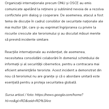
Organizații internaționale precum ONU și OSCE au emis
comunicate apelând la reținere și subliniind nevoia de a rezolva
conflictele prin dialog și cooperare. De asemenea, atacul a fost
tema de discuție în cadrul consiliilor de securitate naționale ale
mai multor țări, care și-au exprimat îngrijorarea cu privire la
riscurile crescute ale terorismului și au discutat măsuri menite
să prevină incidente similare.
Reacțiile internaționale au evidențiat, de asemenea,
necesitatea consolidării colaborării în domeniul schimbului de
informații și al securității cibernetice, pentru a contracara mai
eficient amenințările teroriste. Acest incident a demonstrat din
nou că terorismul nu are granițe și că o abordare unitară este
esențială pentru a proteja securitatea globală.
Sursa articol / foto: https://news.google.com/home?
hl=ro&gl=RO&ceid=RO%3Aro