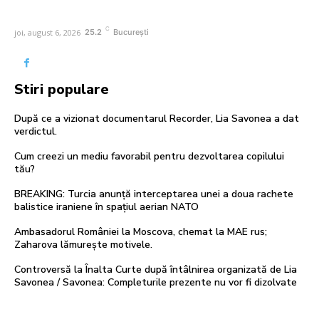
C
joi, august 6, 2026
25.2
București
Stiri populare
După ce a vizionat documentarul Recorder, Lia Savonea a dat
verdictul.
Cum creezi un mediu favorabil pentru dezvoltarea copilului
tău?
BREAKING: Turcia anunță interceptarea unei a doua rachete
balistice iraniene în spațiul aerian NATO
Ambasadorul României la Moscova, chemat la MAE rus;
Zaharova lămurește motivele.
Controversă la Înalta Curte după întâlnirea organizată de Lia
Savonea / Savonea: Completurile prezente nu vor fi dizolvate