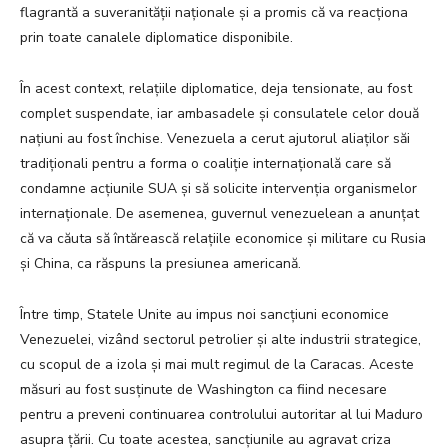
flagrantă a suveranității naționale și a promis că va reacționa
prin toate canalele diplomatice disponibile.
În acest context, relațiile diplomatice, deja tensionate, au fost
complet suspendate, iar ambasadele și consulatele celor două
națiuni au fost închise. Venezuela a cerut ajutorul aliaților săi
tradiționali pentru a forma o coaliție internațională care să
condamne acțiunile SUA și să solicite intervenția organismelor
internaționale. De asemenea, guvernul venezuelean a anunțat
că va căuta să întărească relațiile economice și militare cu Rusia
și China, ca răspuns la presiunea americană.
Între timp, Statele Unite au impus noi sancțiuni economice
Venezuelei, vizând sectorul petrolier și alte industrii strategice,
cu scopul de a izola și mai mult regimul de la Caracas. Aceste
măsuri au fost susținute de Washington ca fiind necesare
pentru a preveni continuarea controlului autoritar al lui Maduro
asupra țării. Cu toate acestea, sancțiunile au agravat criza