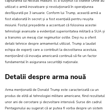
capturarea lui Nicolás Maduro. El a susținut că Statele Unite au
utilizat o armă inovatoare și revoluționară în operațiunea
desfășurată pe 3 ianuarie. Conform lui Trump, această armă a
fost elaborată în secret și a fost esențială pentru reușita
misiunii. Fostul președinte a accentuat că folosirea acestei
tehnologii avansate a evidențiat superioritatea militară a SUA și
a transmis un mesaj clar regimurilor ostile. Deși nu a oferit
detalii tehnice despre armamentul utilizat, Trump a laudat
echipa de experți care a contribuit la dezvoltarea acestuia,
menționând că inovația americană continuă să fie un factor
fundamental în asigurarea securității naționale.
Detalii despre arma nouă
Arma menționată de Donald Trump este caracterizată ca un
produs de elită al tehnologiei militare americane, fiind rezultatul
unor ani de cercetare și dezvoltare intensivă. Surse din cadrul
Pentagonului au sugerat că ar putea fi vorba despre un sistem