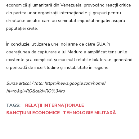
economică și umanitară din Venezuela, provocând reacții critice
din partea unor organizații internaționale și grupuri pentru
drepturile omului, care au semnalat impactul negativ asupra
populației civile.
În concluzie, utilizarea unei noi arme de către SUA în
operațiunea de capturare a lui Maduro a amplificat tensiunile
existente și a complicat și mai mult relațiile bilaterale, generând
o perioadă de incertitudine și instabilitate în regiune.
Sursa articol / foto: https://news.google.com/home?
hl=ro&gl=RO&ceid=RO%3Aro
TAGS:
RELAȚII INTERNAȚIONALE
SANCȚIUNI ECONOMICE
TEHNOLOGIE MILITARĂ
Facebook
Twitter
Pinterest
W