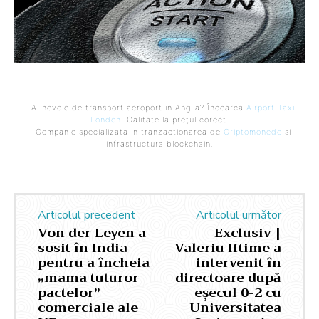
- Ai nevoie de transport aeroport in Anglia? Încearcă
Airport Taxi
London
. Calitate la prețul corect.
- Companie specializata in tranzactionarea de
Criptomonede
si
infrastructura blockchain.
Articolul precedent
Articolul următor
Von der Leyen a
Exclusiv |
sosit în India
Valeriu Iftime a
pentru a încheia
intervenit în
„mama tuturor
directoare după
pactelor”
eșecul 0-2 cu
comerciale ale
Universitatea