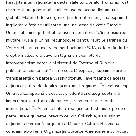
Reacțiile internaționale la declarațiile lui Donald Trump au fost
diverse și au generat discuții extinse pe scena diplomatică
globală. Multe state și organizații internaționale și-au exprimat
îngrijorările față de utilizarea unei noi arme de către Statele
Unite, subliniind potențialele riscuri ale intensificării tensiunilor
militare. Rusia și China, recunoscute pentru relațiile strânse cu
Venezuela, au criticat vehement acțiunile SUA, catalogându-le
drept o încălcare a suveranității și un exemplu de
intervenționism agresiv. Ministerul de Externe al Rusiei a
publicat un comunicat în care solicită explicații suplimentare și
transparență din partea Washingtonului, avertizând că aceste
acțiuni ar putea destabiliza și mai mult regiunea. În același timp,
Uniunea Europeană a solicitat prudență și dialog, subliniind
importanța soluțiilor diplomatice și respectarea dreptului
internațional. În America Latină, reacțiile au fost mixte: pe de o
parte, unele guverne, precum cel din Columbia, au susținut
acțiunea americană, iar pe de altă parte, Cuba și Bolivia au
condamnat-o ferm. Organizația Statelor Americane a convocat