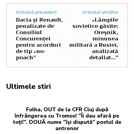
Articolul precedent
Articolul următor
Dacia și Renault,
„Lămpile
penalizate de
sovietice găsite:
Consiliul
Oreșnik,
Concurenței
minunea
pentru acorduri
militară a Rusiei,
de tip „no-
analizată
poach”
detaliat…”
Ultimele stiri
Folha, OUT de la CFR Cluj după
înfrângerea cu Tromso! ”Îi dau afară pe
toți!”. DOUĂ nume ”își dispută” postul de
antrenor