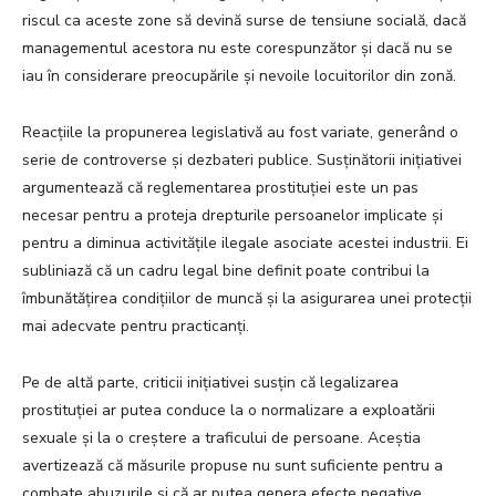
riscul ca aceste zone să devină surse de tensiune socială, dacă
managementul acestora nu este corespunzător și dacă nu se
iau în considerare preocupările și nevoile locuitorilor din zonă.
Reacțiile la propunerea legislativă au fost variate, generând o
serie de controverse și dezbateri publice. Susținătorii inițiativei
argumentează că reglementarea prostituției este un pas
necesar pentru a proteja drepturile persoanelor implicate și
pentru a diminua activitățile ilegale asociate acestei industrii. Ei
subliniază că un cadru legal bine definit poate contribui la
îmbunătățirea condițiilor de muncă și la asigurarea unei protecții
mai adecvate pentru practicanți.
Pe de altă parte, criticii inițiativei susțin că legalizarea
prostituției ar putea conduce la o normalizare a exploatării
sexuale și la o creștere a traficului de persoane. Aceștia
avertizează că măsurile propuse nu sunt suficiente pentru a
combate abuzurile și că ar putea genera efecte negative