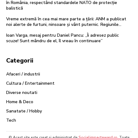
în România, respectând standardele NATO de protecție
balistică
Vreme extremă în cea mai mare parte a țării: ANM a publicat
noi alerte de furtuni, ninsoare și vânt puternic. Regiunile…
Ioan Varga, mesaj pentru Daniel Pancu: „Îi adresez public
scuze! Sunt mândru de el, îl vreau în continuare”
Categorii
Afaceri / industrii
Cultura / Entertainment
Diverse noutati
Home & Deco
Sanatate / Hobby
Tech
© Acest site este creat si administrat de
Socialimpactaward.ro
. Toate