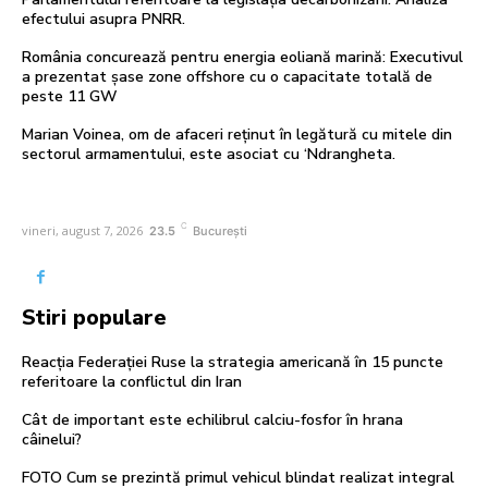
efectului asupra PNRR.
România concurează pentru energia eoliană marină: Executivul
a prezentat șase zone offshore cu o capacitate totală de
peste 11 GW
Marian Voinea, om de afaceri reținut în legătură cu mitele din
sectorul armamentului, este asociat cu ‘Ndrangheta.
C
vineri, august 7, 2026
23.5
București
Stiri populare
Reacția Federației Ruse la strategia americană în 15 puncte
referitoare la conflictul din Iran
Cât de important este echilibrul calciu-fosfor în hrana
câinelui?
FOTO Cum se prezintă primul vehicul blindat realizat integral