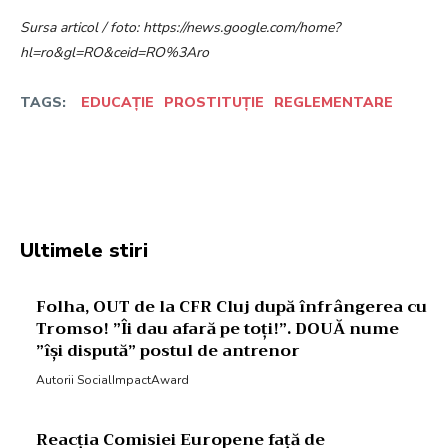
Sursa articol / foto: https://news.google.com/home?
hl=ro&gl=RO&ceid=RO%3Aro
TAGS:
EDUCAȚIE
PROSTITUȚIE
REGLEMENTARE
Facebook
Twitter
Pinterest
W
Ultimele stiri
Folha, OUT de la CFR Cluj după înfrângerea cu
Tromso! ”Îi dau afară pe toți!”. DOUĂ nume
”își dispută” postul de antrenor
Autorii SocialImpactAward
Reacția Comisiei Europene față de