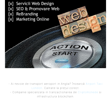
- Ai nevoie de transport aeroport in Anglia? Încearcă
Airport Taxi
London
. Calitate la prețul corect.
- Companie specializata in tranzactionarea de
Criptomonede
si
infrastructura blockchain.