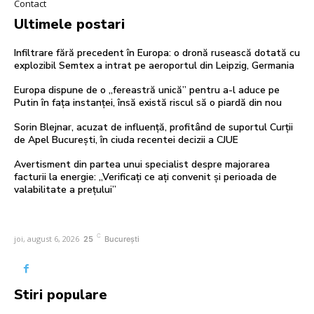
Contact
Ultimele postari
Infiltrare fără precedent în Europa: o dronă rusească dotată cu
explozibil Semtex a intrat pe aeroportul din Leipzig, Germania
Europa dispune de o „fereastră unică” pentru a-l aduce pe
Putin în fața instanței, însă există riscul să o piardă din nou
Sorin Blejnar, acuzat de influență, profitând de suportul Curții
de Apel București, în ciuda recentei decizii a CJUE
Avertisment din partea unui specialist despre majorarea
facturii la energie: „Verificați ce ați convenit și perioada de
valabilitate a prețului”
C
joi, august 6, 2026
25
București
Stiri populare