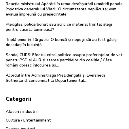
Reacția ministrului Apărării în urma desfășurării urmăririi penale
împotriva generalului Vlad: „O circumstanță neplăcută; vom
evalua împreună cu președintele”
Plexiglas, policarbonat sau acril: ce material frontal alegi
pentru caseta luminoasă?
Triplă omor în Târgu Jiu: O bunică și nepoții săi au fost găsiți
decedați în locuință…
Sondaj CURS: Efectul crizei politice asupra preferințelor de vot
pentru PSD și AUR și starea partidelor din coaliție / Câte
români doresc înlocuirea lui...
Acordul între Administrația Prezidențială și Eversheds
Sutherland, consemnat la Departamentul…
Categorii
Afaceri / industrii
Cultura / Entertainment
Diverse noutati