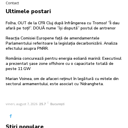
Contact
Ultimele postari
Folha, OUT de la CFR Cluj după înfrângerea cu Tromso! ”Îi dau
afară pe toți!”. DOUĂ nume ”își dispută” postul de antrenor
Reacția Comisiei Europene față de amendamentele
Parlamentului referitoare la legislația decarbonizării. Analiza
efectului asupra PNRR.
România concurează pentru energia eoliană marină: Executivul
a prezentat șase zone offshore cu o capacitate totală de
peste 11 GW
Marian Voinea, om de afaceri reținut în legătură cu mitele din
sectorul armamentului, este asociat cu ‘Ndrangheta.
C
vineri, august 7, 2026
25.7
București
Stiri populare