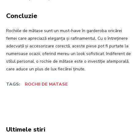
Concluzie
Rochiile de mătase sunt un must-have în garderoba oricărei
femei care apreciază eleganța și rafinamentul. Cu o întreținere
adecvată și accesorizare corectă, aceste piese pot fi purtate la
numeroase ocazii, oferind mereu un look sofisticat. Indiferent de
stilul personal, o rochie de mătase este o investiție atemporală,
care aduce un plus de lux fiecărei ținute.
TAGS:
ROCHII DE MATASE
Facebook
Twitter
Pinterest
W
Ultimele stiri