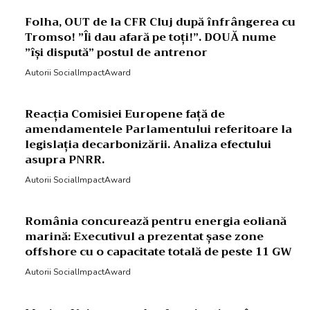
Folha, OUT de la CFR Cluj după înfrângerea cu
Tromso! ”Îi dau afară pe toți!”. DOUĂ nume
”își dispută” postul de antrenor
Autorii SocialImpactAward
Reacția Comisiei Europene față de
amendamentele Parlamentului referitoare la
legislația decarbonizării. Analiza efectului
asupra PNRR.
Autorii SocialImpactAward
România concurează pentru energia eoliană
marină: Executivul a prezentat șase zone
offshore cu o capacitate totală de peste 11 GW
Autorii SocialImpactAward