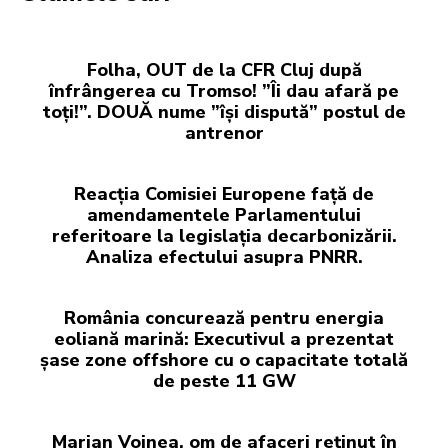
Folha, OUT de la CFR Cluj după
înfrângerea cu Tromso! ”Îi dau afară pe
toți!”. DOUĂ nume ”își dispută” postul de
antrenor
Reacția Comisiei Europene față de
amendamentele Parlamentului
referitoare la legislația decarbonizării.
Analiza efectului asupra PNRR.
România concurează pentru energia
eoliană marină: Executivul a prezentat
șase zone offshore cu o capacitate totală
de peste 11 GW
Marian Voinea, om de afaceri reținut în