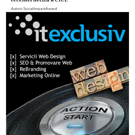
recentei decizii a CJUE
Autorii SocialImpactAward