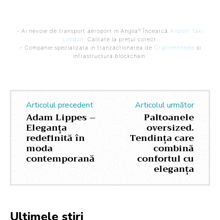
- Ai nevoie de transport aeroport in Anglia? Încearcă
Airport Taxi
London
. Calitate la prețul corect.
- Companie specializata in tranzactionarea de
Criptomonede
si
infrastructura blockchain.
Articolul precedent
Articolul următor
Adam Lippes –
Paltoanele
Eleganța
oversized.
redefinită în
Tendința care
moda
combină
contemporană
confortul cu
eleganța
Ultimele stiri