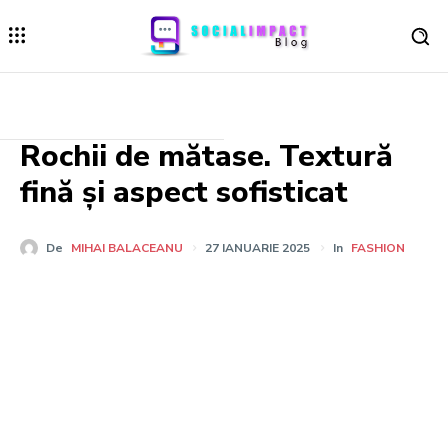
Rochii de mătase. Textură
fină și aspect sofisticat
De
MIHAI BALACEANU
27 IANUARIE 2025
In
FASHION