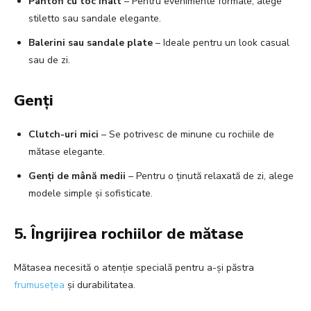
Pantofi cu toc înalt
– Pentru evenimente formale, alege
stiletto sau sandale elegante.
Balerini sau sandale plate
– Ideale pentru un look casual
sau de zi.
Genți
Clutch-uri mici
– Se potrivesc de minune cu rochiile de
mătase elegante.
Genți de mână medii
– Pentru o ținută relaxată de zi, alege
modele simple și sofisticate.
5. Îngrijirea rochiilor de mătase
Mătasea necesită o atenție specială pentru a-și păstra
frumusețea
și durabilitatea.