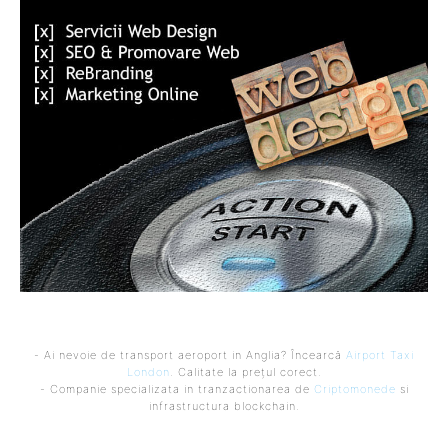
- Ai nevoie de transport aeroport in Anglia? Încearcă
Airport Taxi
London
. Calitate la prețul corect.
- Companie specializata in tranzactionarea de
Criptomonede
si
infrastructura blockchain.