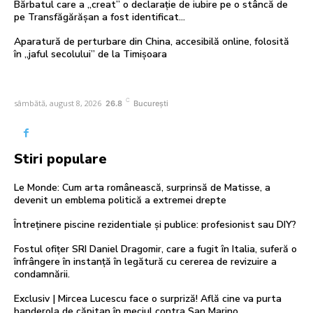
Bărbatul care a „creat” o declarație de iubire pe o stâncă de
pe Transfăgărășan a fost identificat…
Aparatură de perturbare din China, accesibilă online, folosită
în „jaful secolului” de la Timișoara
C
sâmbătă, august 8, 2026
26.8
București
Stiri populare
Le Monde: Cum arta românească, surprinsă de Matisse, a
devenit un emblema politică a extremei drepte
Întreținere piscine rezidentiale și publice: profesionist sau DIY?
Fostul ofițer SRI Daniel Dragomir, care a fugit în Italia, suferă o
înfrângere în instanță în legătură cu cererea de revizuire a
condamnării.
Exclusiv | Mircea Lucescu face o surpriză! Află cine va purta
banderola de căpitan în meciul contra San Marino