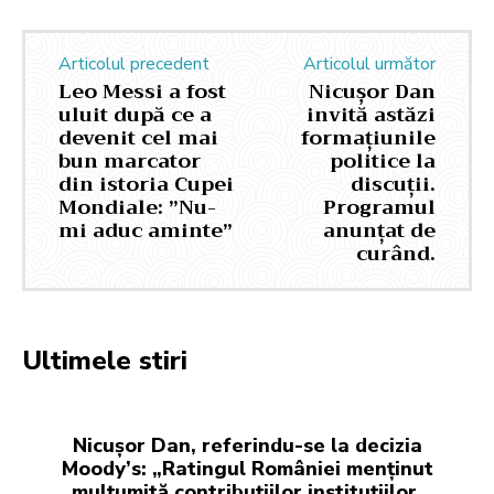
Articolul precedent
Articolul următor
Leo Messi a fost
Nicușor Dan
uluit după ce a
invită astăzi
devenit cel mai
formațiunile
bun marcator
politice la
din istoria Cupei
discuții.
Mondiale: ”Nu-
Programul
mi aduc aminte”
anunțat de
curând.
Ultimele stiri
Nicușor Dan, referindu-se la decizia
Moody’s: „Ratingul României menținut
mulțumită contribuțiilor instituțiilor,