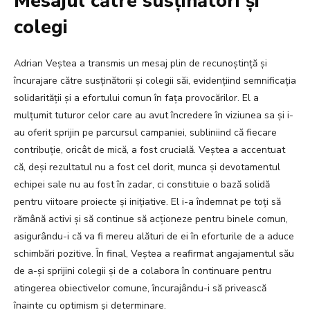
Mesajul către susținători și
colegi
Adrian Veștea a transmis un mesaj plin de recunoștință și
încurajare către susținătorii și colegii săi, evidențiind semnificația
solidarității și a efortului comun în fața provocărilor. El a
mulțumit tuturor celor care au avut încredere în viziunea sa și i-
au oferit sprijin pe parcursul campaniei, subliniind că fiecare
contribuție, oricât de mică, a fost crucială. Veștea a accentuat
că, deși rezultatul nu a fost cel dorit, munca și devotamentul
echipei sale nu au fost în zadar, ci constituie o bază solidă
pentru viitoare proiecte și inițiative. El i-a îndemnat pe toți să
rămână activi și să continue să acționeze pentru binele comun,
asigurându-i că va fi mereu alături de ei în eforturile de a aduce
schimbări pozitive. În final, Veștea a reafirmat angajamentul său
de a-și sprijini colegii și de a colabora în continuare pentru
atingerea obiectivelor comune, încurajându-i să privească
înainte cu optimism și determinare.