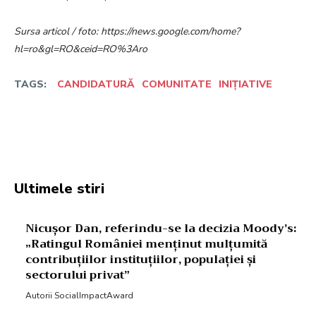
Sursa articol / foto: https://news.google.com/home?
hl=ro&gl=RO&ceid=RO%3Aro
TAGS:
CANDIDATURĂ
COMUNITATE
INIȚIATIVE
Facebook
Twitter
Pinterest
W
Ultimele stiri
Nicușor Dan, referindu-se la decizia Moody’s:
„Ratingul României menținut mulțumită
contribuțiilor instituțiilor, populației și
sectorului privat”
Autorii SocialImpactAward