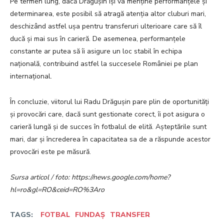
Pe termen lung, dacă Drăgușin își va menține performanțele și
determinarea, este posibil să atragă atenția altor cluburi mari,
deschizând astfel ușa pentru transferuri ulterioare care să îl
ducă și mai sus în carieră. De asemenea, performanțele
constante ar putea să îi asigure un loc stabil în echipa
națională, contribuind astfel la succesele României pe plan
internațional.
În concluzie, viitorul lui Radu Drăgușin pare plin de oportunități
și provocări care, dacă sunt gestionate corect, îi pot asigura o
carieră lungă și de succes în fotbalul de elită. Așteptările sunt
mari, dar și încrederea în capacitatea sa de a răspunde acestor
provocări este pe măsură.
Sursa articol / foto: https://news.google.com/home?
hl=ro&gl=RO&ceid=RO%3Aro
TAGS:
FOTBAL
FUNDAȘ
TRANSFER