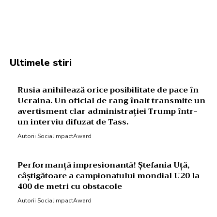
Facebook
Twitter
Pinterest
W
Ultimele stiri
Rusia anihilează orice posibilitate de pace în
Ucraina. Un oficial de rang înalt transmite un
avertisment clar administrației Trump într-
un interviu difuzat de Tass.
Autorii SocialImpactAward
Performanță impresionantă! Ștefania Uță,
câștigătoare a campionatului mondial U20 la
400 de metri cu obstacole
Autorii SocialImpactAward