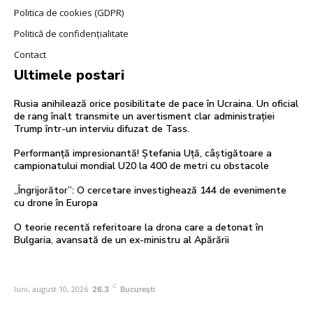
Politica de cookies (GDPR)
Politică de confidențialitate
Contact
Ultimele postari
Rusia anihilează orice posibilitate de pace în Ucraina. Un oficial
de rang înalt transmite un avertisment clar administrației
Trump într-un interviu difuzat de Tass.
Performanță impresionantă! Ștefania Uță, câștigătoare a
campionatului mondial U20 la 400 de metri cu obstacole
„Îngrijorător”: O cercetare investighează 144 de evenimente
cu drone în Europa
O teorie recentă referitoare la drona care a detonat în
Bulgaria, avansată de un ex-ministru al Apărării
C
luni, august 10, 2026
26.3
București