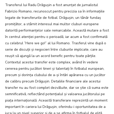
Transferul lui Radu Drăgușin a fost anunțat de jurnalistul
Fabrizio Romano, recunoscut pentru precizia sa în informațiile
legate de transferurile de fotbal. Drăgușin, un tânăr fundaș
promițător, a stârnit interesul mai multor cluburi europene
datorită performanțelor sale remarcabile. Această mutare a fost
în centrul atenției pentru o perioadă, iar acum a fost confirmată
cu celebrul ”Here we go!” al lui Romano. Trasferul vine după o
serie de discuții și negocieri între cluburile implicate, care au
reușit să ajungă la un acord benefic pentru toate părțile.
Contextul acestui transfer este complex, având în vedere
cererea pentru jucători tineri și talentați în fotbalul european,
precum și dorința clubului de a-și întări apărarea cu un jucător
de calibru precum Drăgușin. Detaliile financiare ale acestui
transfer nu au fost complet dezvăluite, dar se știe că suma este
semnificativă, reflectând potențialul și valoarea jucătorului pe
piața internațională. Această transferare reprezintă un moment
important în cariera lui Drăgușin, oferindu-i oportunitatea de a
juca la un nivel superior și de a se afirma în fotbalul de elită.