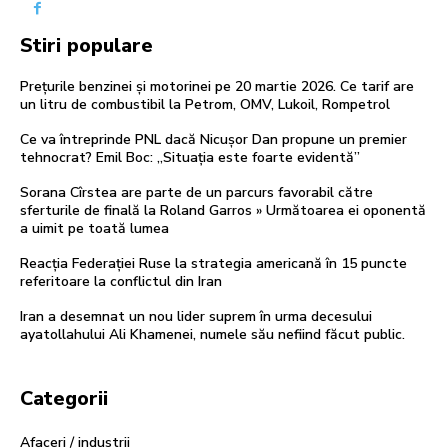
Stiri populare
Prețurile benzinei și motorinei pe 20 martie 2026. Ce tarif are
un litru de combustibil la Petrom, OMV, Lukoil, Rompetrol
Ce va întreprinde PNL dacă Nicușor Dan propune un premier
tehnocrat? Emil Boc: „Situația este foarte evidentă”
Sorana Cîrstea are parte de un parcurs favorabil către
sferturile de finală la Roland Garros » Următoarea ei oponentă
a uimit pe toată lumea
Reacția Federației Ruse la strategia americană în 15 puncte
referitoare la conflictul din Iran
Iran a desemnat un nou lider suprem în urma decesului
ayatollahului Ali Khamenei, numele său nefiind făcut public.
Categorii
Afaceri / industrii