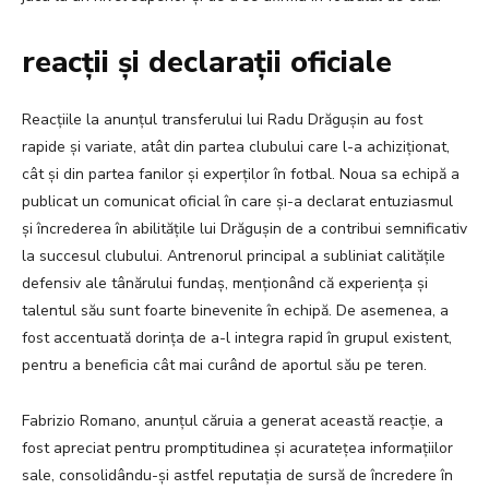
reacții și declarații oficiale
Reacțiile la anunțul transferului lui Radu Drăgușin au fost
rapide și variate, atât din partea clubului care l-a achiziționat,
cât și din partea fanilor și experților în fotbal. Noua sa echipă a
publicat un comunicat oficial în care și-a declarat entuziasmul
și încrederea în abilitățile lui Drăgușin de a contribui semnificativ
la succesul clubului. Antrenorul principal a subliniat calitățile
defensiv ale tânărului fundaș, menționând că experiența și
talentul său sunt foarte binevenite în echipă. De asemenea, a
fost accentuată dorința de a-l integra rapid în grupul existent,
pentru a beneficia cât mai curând de aportul său pe teren.
Fabrizio Romano, anunțul căruia a generat această reacție, a
fost apreciat pentru promptitudinea și acuratețea informațiilor
sale, consolidându-și astfel reputația de sursă de încredere în