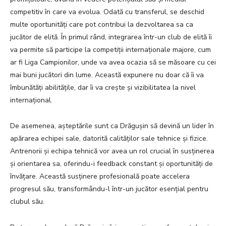
competitiv în care va evolua. Odată cu transferul, se deschid
multe oportunități care pot contribui la dezvoltarea sa ca
jucător de elită. În primul rând, integrarea într-un club de elită îi
va permite să participe la competiții internaționale majore, cum
ar fi Liga Campionilor, unde va avea ocazia să se măsoare cu cei
mai buni jucători din lume. Această expunere nu doar că îi va
îmbunătăți abilitățile, dar îi va crește și vizibilitatea la nivel
internațional.
De asemenea, așteptările sunt ca Drăgușin să devină un lider în
apărarea echipei sale, datorită calităților sale tehnice și fizice.
Antrenorii și echipa tehnică vor avea un rol crucial în susținerea
și orientarea sa, oferindu-i feedback constant și oportunități de
învățare. Această susținere profesională poate accelera
progresul său, transformându-l într-un jucător esențial pentru
clubul său.