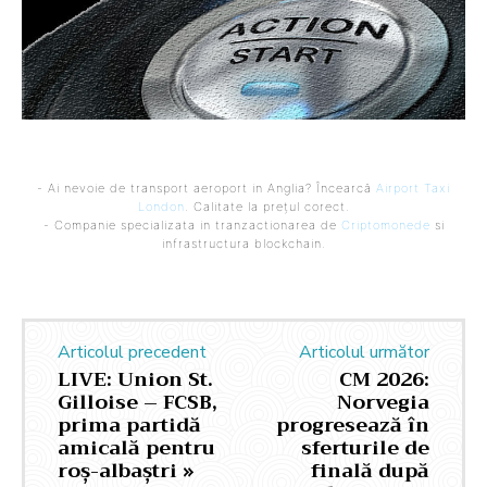
- Ai nevoie de transport aeroport in Anglia? Încearcă
Airport Taxi
London
. Calitate la prețul corect.
- Companie specializata in tranzactionarea de
Criptomonede
si
infrastructura blockchain.
Articolul precedent
Articolul următor
LIVE: Union St.
CM 2026:
Gilloise – FCSB,
Norvegia
prima partidă
progresează în
amicală pentru
sferturile de
roș-albaștri »
finală după