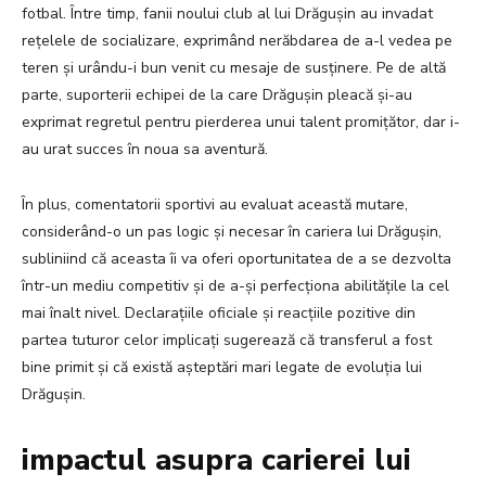
fotbal. Între timp, fanii noului club al lui Drăgușin au invadat
rețelele de socializare, exprimând nerăbdarea de a-l vedea pe
teren și urându-i bun venit cu mesaje de susținere. Pe de altă
parte, suporterii echipei de la care Drăgușin pleacă și-au
exprimat regretul pentru pierderea unui talent promițător, dar i-
au urat succes în noua sa aventură.
În plus, comentatorii sportivi au evaluat această mutare,
considerând-o un pas logic și necesar în cariera lui Drăgușin,
subliniind că aceasta îi va oferi oportunitatea de a se dezvolta
într-un mediu competitiv și de a-și perfecționa abilitățile la cel
mai înalt nivel. Declarațiile oficiale și reacțiile pozitive din
partea tuturor celor implicați sugerează că transferul a fost
bine primit și că există așteptări mari legate de evoluția lui
Drăgușin.
impactul asupra carierei lui