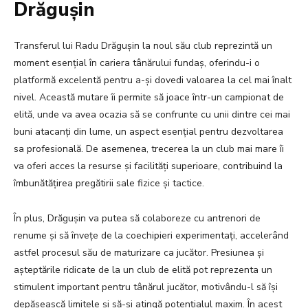
Drăgușin
Transferul lui Radu Drăgușin la noul său club reprezintă un
moment esențial în cariera tânărului fundaș, oferindu-i o
platformă excelentă pentru a-și dovedi valoarea la cel mai înalt
nivel. Această mutare îi permite să joace într-un campionat de
elită, unde va avea ocazia să se confrunte cu unii dintre cei mai
buni atacanți din lume, un aspect esențial pentru dezvoltarea
sa profesională. De asemenea, trecerea la un club mai mare îi
va oferi acces la resurse și facilități superioare, contribuind la
îmbunătățirea pregătirii sale fizice și tactice.
În plus, Drăgușin va putea să colaboreze cu antrenori de
renume și să învețe de la coechipieri experimentați, accelerând
astfel procesul său de maturizare ca jucător. Presiunea și
așteptările ridicate de la un club de elită pot reprezenta un
stimulent important pentru tânărul jucător, motivându-l să își
depășească limitele și să-și atingă potențialul maxim. În acest