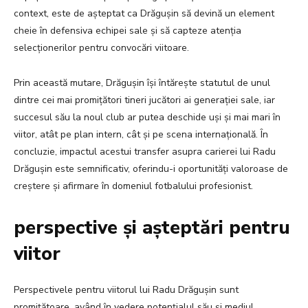
context, este de așteptat ca Drăgușin să devină un element
cheie în defensiva echipei sale și să capteze atenția
selecționerilor pentru convocări viitoare.
Prin această mutare, Drăgușin își întărește statutul de unul
dintre cei mai promițători tineri jucători ai generației sale, iar
succesul său la noul club ar putea deschide uși și mai mari în
viitor, atât pe plan intern, cât și pe scena internațională. În
concluzie, impactul acestui transfer asupra carierei lui Radu
Drăgușin este semnificativ, oferindu-i oportunități valoroase de
creștere și afirmare în domeniul fotbalului profesionist.
perspective și așteptări pentru
viitor
Perspectivele pentru viitorul lui Radu Drăgușin sunt
promițătoare, având în vedere potențialul său și mediul