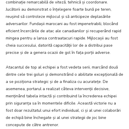
combinație remarcabilă de viteză, tehnică și coordonare.
Jucătorii au demonstrat o înțelegere foarte bună pe teren,
reușind să controleze mijlocul și să anticipeze deplasările
adversarilor. Fundașii marocani au fost impenetrabili, blocând
eficient încercările de atac ale canadianilor și recuperând rapid
mingea pentru a lansa contraatacuri rapide. Mijlocașii au fost
cheia succesului, datorită capacității lor de a distribui pase
precise și de a genera ocazii de gol în fața porții adverse.
Atacantul de top al echipei a fost vedeta serii, marcând două
dintre cele trei goluri și demonstrând o abilitate excepțională de
a se poziționa strategic și de a finaliza cu acuratețe. De
asemenea, portarul a realizat câteva intervenții decisive,
menținând tabela intactă și contribuind la încrederea echipei
prin siguranța sa în momentele dificile. Această victorie nu a
fost doar rezultatul unui efort individual, ci și al unei colaborări
de echipă bine închegate și al unei strategii de joc bine
concepute de către antrenor.