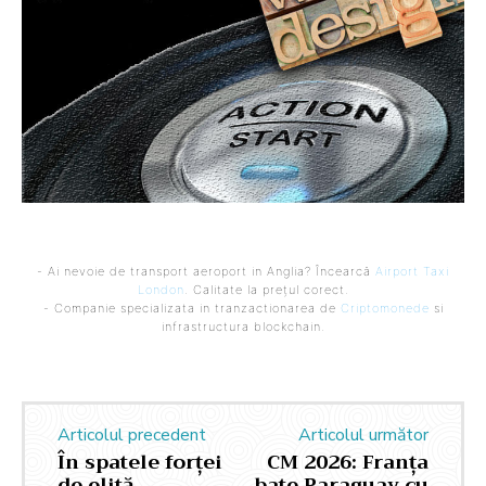
- Ai nevoie de transport aeroport in Anglia? Încearcă
Airport Taxi
London
. Calitate la prețul corect.
- Companie specializata in tranzactionarea de
Criptomonede
si
infrastructura blockchain.
Articolul precedent
Articolul următor
În spatele forței
CM 2026: Franța
de elită
bate Paraguay cu