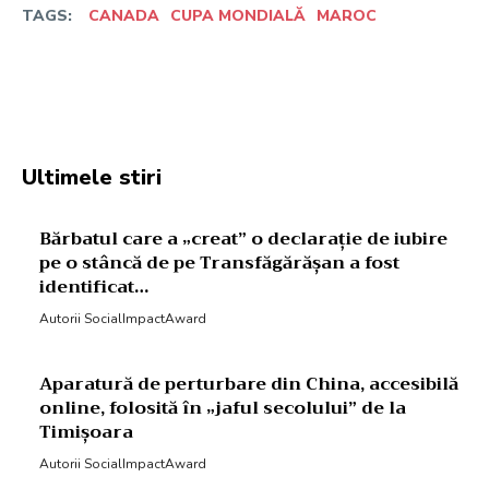
TAGS:
CANADA
CUPA MONDIALĂ
MAROC
Facebook
Twitter
Pinterest
W
Ultimele stiri
Bărbatul care a „creat” o declarație de iubire
pe o stâncă de pe Transfăgărășan a fost
identificat…
Autorii SocialImpactAward
Aparatură de perturbare din China, accesibilă
online, folosită în „jaful secolului” de la
Timișoara
Autorii SocialImpactAward