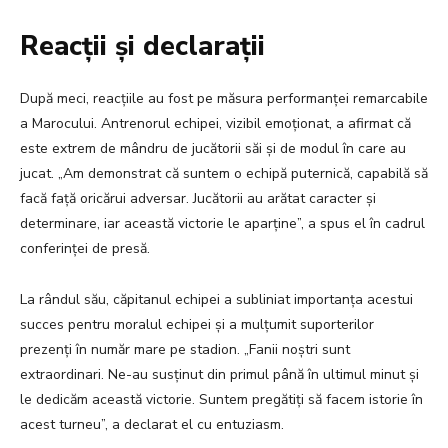
Reacții și declarații
După meci, reacțiile au fost pe măsura performanței remarcabile
a Marocului. Antrenorul echipei, vizibil emoționat, a afirmat că
este extrem de mândru de jucătorii săi și de modul în care au
jucat. „Am demonstrat că suntem o echipă puternică, capabilă să
facă față oricărui adversar. Jucătorii au arătat caracter și
determinare, iar această victorie le aparține”, a spus el în cadrul
conferinței de presă.
La rândul său, căpitanul echipei a subliniat importanța acestui
succes pentru moralul echipei și a mulțumit suporterilor
prezenți în număr mare pe stadion. „Fanii noștri sunt
extraordinari. Ne-au susținut din primul până în ultimul minut și
le dedicăm această victorie. Suntem pregătiți să facem istorie în
acest turneu”, a declarat el cu entuziasm.