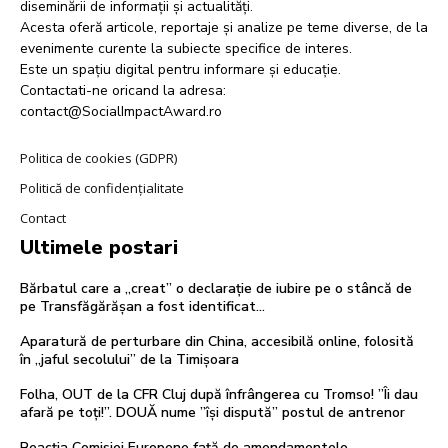
diseminării de informații și actualități.
Acesta oferă articole, reportaje și analize pe teme diverse, de la
evenimente curente la subiecte specifice de interes.
Este un spațiu digital pentru informare și educație.
Contactati-ne oricand la adresa:
contact@SocialImpactAward.ro
Politica de cookies (GDPR)
Politică de confidențialitate
Contact
Ultimele postari
Bărbatul care a „creat” o declarație de iubire pe o stâncă de
pe Transfăgărășan a fost identificat…
Aparatură de perturbare din China, accesibilă online, folosită
în „jaful secolului” de la Timișoara
Folha, OUT de la CFR Cluj după înfrângerea cu Tromso! ”Îi dau
afară pe toți!”. DOUĂ nume ”își dispută” postul de antrenor
Reacția Comisiei Europene față de amendamentele