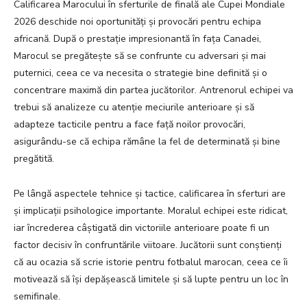
Calificarea Marocului în sferturile de finală ale Cupei Mondiale
2026 deschide noi oportunități și provocări pentru echipa
africană. După o prestație impresionantă în fața Canadei,
Marocul se pregătește să se confrunte cu adversari și mai
puternici, ceea ce va necesita o strategie bine definită și o
concentrare maximă din partea jucătorilor. Antrenorul echipei va
trebui să analizeze cu atenție meciurile anterioare și să
adapteze tacticile pentru a face față noilor provocări,
asigurându-se că echipa rămâne la fel de determinată și bine
pregătită.
Pe lângă aspectele tehnice și tactice, calificarea în sferturi are
și implicații psihologice importante. Moralul echipei este ridicat,
iar încrederea câștigată din victoriile anterioare poate fi un
factor decisiv în confruntările viitoare. Jucătorii sunt conștienți
că au ocazia să scrie istorie pentru fotbalul marocan, ceea ce îi
motivează să își depășească limitele și să lupte pentru un loc în
semifinale.