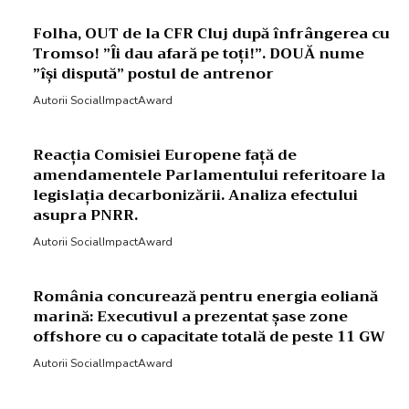
Folha, OUT de la CFR Cluj după înfrângerea cu
Tromso! ”Îi dau afară pe toți!”. DOUĂ nume
”își dispută” postul de antrenor
Autorii SocialImpactAward
Reacția Comisiei Europene față de
amendamentele Parlamentului referitoare la
legislația decarbonizării. Analiza efectului
asupra PNRR.
Autorii SocialImpactAward
România concurează pentru energia eoliană
marină: Executivul a prezentat șase zone
offshore cu o capacitate totală de peste 11 GW
Autorii SocialImpactAward