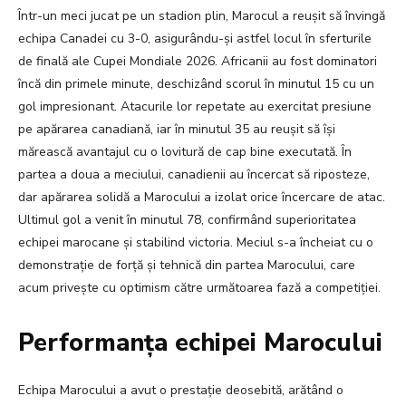
Într-un meci jucat pe un stadion plin, Marocul a reușit să învingă
echipa Canadei cu 3-0, asigurându-și astfel locul în sferturile
de finală ale Cupei Mondiale 2026. Africanii au fost dominatori
încă din primele minute, deschizând scorul în minutul 15 cu un
gol impresionant. Atacurile lor repetate au exercitat presiune
pe apărarea canadiană, iar în minutul 35 au reușit să își
mărească avantajul cu o lovitură de cap bine executată. În
partea a doua a meciului, canadienii au încercat să riposteze,
dar apărarea solidă a Marocului a izolat orice încercare de atac.
Ultimul gol a venit în minutul 78, confirmând superioritatea
echipei marocane și stabilind victoria. Meciul s-a încheiat cu o
demonstrație de forță și tehnică din partea Marocului, care
acum privește cu optimism către următoarea fază a competiției.
Performanța echipei Marocului
Echipa Marocului a avut o prestație deosebită, arătând o