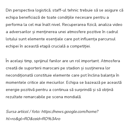
Din perspectiva logistică, staff-ul tehnic trebuie să se asigure că
echipa beneficiază de toate condițiile necesare pentru a
performa la cel mai înalt nivel. Recuperarea fizică, analiza video
a adversarilor și menținerea unei atmosfere pozitive în cadrul
lotului sunt elemente esențiale care pot influența parcursul
echipei în această etapă crucială a competiției.
În același timp, sprijinul fanilor are un rol important. Atmosfera
creată de suporterii marocani pe stadion și susținerea lor
necondiționată constituie elemente care pot înclina balanța în
momentele critice ale meciurilor. Echipa se bazează pe această
energie pozitivă pentru a continua să surprindă și să obțină
rezultate remarcabile pe scena mondială.
Sursa articol / foto: https://news.google.com/home?
hl=ro&gl=RO&ceid=RO%3Aro