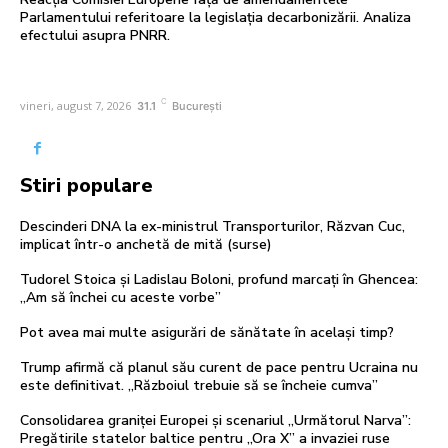
Parlamentului referitoare la legislația decarbonizării. Analiza
efectului asupra PNRR.
C
vineri, august 7, 2026
31.1
București
Stiri populare
Descinderi DNA la ex-ministrul Transporturilor, Răzvan Cuc,
implicat într-o anchetă de mită (surse)
Tudorel Stoica și Ladislau Boloni, profund marcați în Ghencea:
„Am să închei cu aceste vorbe”
Pot avea mai multe asigurări de sănătate în același timp?
Trump afirmă că planul său curent de pace pentru Ucraina nu
este definitivat. „Războiul trebuie să se încheie cumva”
Consolidarea graniței Europei și scenariul „Următorul Narva”:
Pregătirile statelor baltice pentru „Ora X” a invaziei ruse