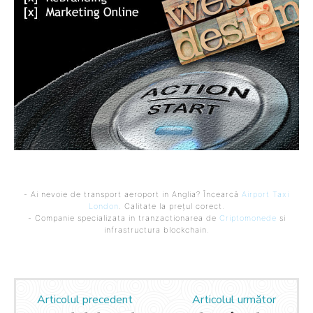
- Ai nevoie de transport aeroport in Anglia? Încearcă
Airport Taxi
London
. Calitate la prețul corect.
- Companie specializata in tranzactionarea de
Criptomonede
si
infrastructura blockchain.
Articolul precedent
Articolul următor