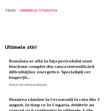
TAGS:
UMBRELA OTRAVITA
Facebook
Twitter
Pinterest
W
Ultimele stiri
România se află în fața pericolului unui
blackout complet din cauza intensificării
dificultăților energetice. Specialiștii cer
inspecții…
Autorii SocialImpactAward
Dunărea rămâne la Cernavodă la cota din 3
august, în timp ce în Ungaria, debitele au
crescut cu 6 centimetri în ultimele 3 zile...