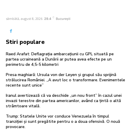
C
sâmbătă, august 8, 2026
29.4
București
Stiri populare
Raed Arafat: Deflagrația ambarcațiunii cu GPL situată pe
partea ucraineană a Dunării ar putea avea efecte pe un
perimetru de 4,5-5 kilometri
Presa maghiară: Ursula von der Leyen și grupul său sprijină
strălucirea României. „A avut loc o transformare. Evenimentele
recente sunt unice”
Iranul avertizează că va deschide „un nou front” în cazul unei
invazii terestre din partea americanilor, având ca țintă o altă
strâmtoare vitală.
Trump: Statele Unite vor conduce Venezuela în timpul
tranziției și sunt pregătite pentru o a doua ofensivă. O nouă
provocare.