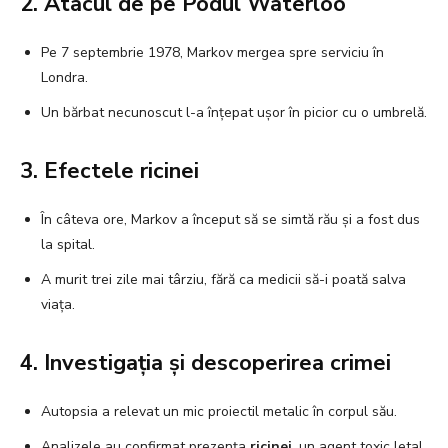
2. Atacul de pe Podul Waterloo
Pe 7 septembrie 1978, Markov mergea spre serviciu în
Londra.
Un bărbat necunoscut l-a înțepat ușor în picior cu o umbrelă.
3. Efectele ricinei
În câteva ore, Markov a început să se simtă rău și a fost dus
la spital.
A murit trei zile mai târziu, fără ca medicii să-i poată salva
viața.
4. Investigația și descoperirea crimei
Autopsia a relevat un mic proiectil metalic în corpul său.
Analizele au confirmat prezența
ricinei
, un agent toxic letal.