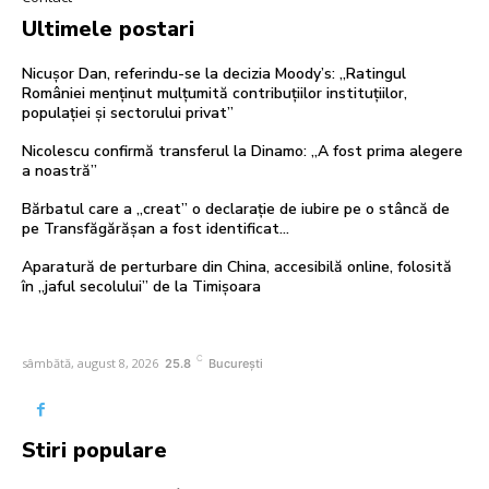
Ultimele postari
Nicușor Dan, referindu-se la decizia Moody’s: „Ratingul
României menținut mulțumită contribuțiilor instituțiilor,
populației și sectorului privat”
Nicolescu confirmă transferul la Dinamo: „A fost prima alegere
a noastră”
Bărbatul care a „creat” o declarație de iubire pe o stâncă de
pe Transfăgărășan a fost identificat…
Aparatură de perturbare din China, accesibilă online, folosită
în „jaful secolului” de la Timișoara
C
sâmbătă, august 8, 2026
25.8
București
Stiri populare