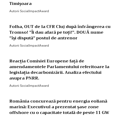
Timișoara
Autorii SocialImpactAward
Folha, OUT de la CFR Cluj după înfrângerea cu
Tromso! ”Îi dau afară pe toți!”. DOUĂ nume
”își dispută” postul de antrenor
Autorii SocialImpactAward
Reacția Comisiei Europene față de
amendamentele Parlamentului referitoare la
legislația decarbonizării. Analiza efectului
asupra PNRR.
Autorii SocialImpactAward
România concurează pentru energia eoliană
marină: Executivul a prezentat șase zone
offshore cu o capacitate totală de peste 11 GW