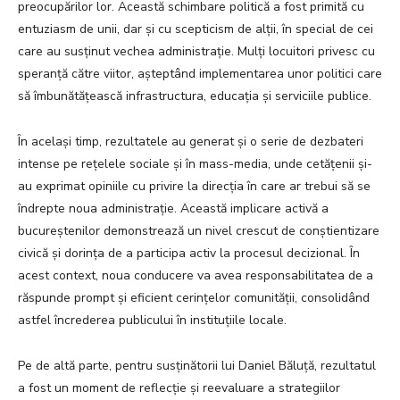
preocupărilor lor. Această schimbare politică a fost primită cu
entuziasm de unii, dar și cu scepticism de alții, în special de cei
care au susținut vechea administrație. Mulți locuitori privesc cu
speranță către viitor, așteptând implementarea unor politici care
să îmbunătățească infrastructura, educația și serviciile publice.
În același timp, rezultatele au generat și o serie de dezbateri
intense pe rețelele sociale și în mass-media, unde cetățenii și-
au exprimat opiniile cu privire la direcția în care ar trebui să se
îndrepte noua administrație. Această implicare activă a
bucureștenilor demonstrează un nivel crescut de conștientizare
civică și dorința de a participa activ la procesul decizional. În
acest context, noua conducere va avea responsabilitatea de a
răspunde prompt și eficient cerințelor comunității, consolidând
astfel încrederea publicului în instituțiile locale.
Pe de altă parte, pentru susținătorii lui Daniel Băluță, rezultatul
a fost un moment de reflecție și reevaluare a strategiilor