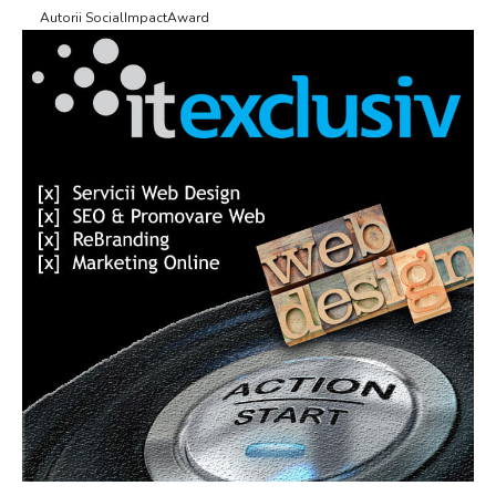
Autorii SocialImpactAward