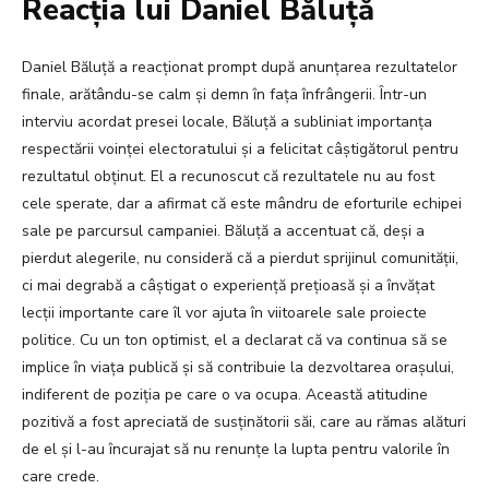
Reacția lui Daniel Băluță
Daniel Băluță a reacționat prompt după anunțarea rezultatelor
finale, arătându-se calm și demn în fața înfrângerii. Într-un
interviu acordat presei locale, Băluță a subliniat importanța
respectării voinței electoratului și a felicitat câștigătorul pentru
rezultatul obținut. El a recunoscut că rezultatele nu au fost
cele sperate, dar a afirmat că este mândru de eforturile echipei
sale pe parcursul campaniei. Băluță a accentuat că, deși a
pierdut alegerile, nu consideră că a pierdut sprijinul comunității,
ci mai degrabă a câștigat o experiență prețioasă și a învățat
lecții importante care îl vor ajuta în viitoarele sale proiecte
politice. Cu un ton optimist, el a declarat că va continua să se
implice în viața publică și să contribuie la dezvoltarea orașului,
indiferent de poziția pe care o va ocupa. Această atitudine
pozitivă a fost apreciată de susținătorii săi, care au rămas alături
de el și l-au încurajat să nu renunțe la lupta pentru valorile în
care crede.