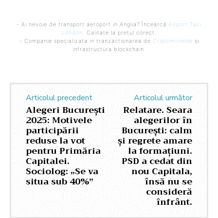
- Ai nevoie de transport aeroport in Anglia? Încearcă
Airport Taxi
London
. Calitate la prețul corect.
- Companie specializata in tranzactionarea de
Criptomonede
si
infrastructura blockchain.
Articolul precedent
Articolul următor
Alegeri București
Relatare. Seara
2025: Motivele
alegerilor în
participării
București: calm
reduse la vot
și regrete amare
pentru Primăria
la formațiuni.
Capitalei.
PSD a cedat din
Sociolog: „Se va
nou Capitala,
situa sub 40%”
însă nu se
consideră
înfrânt.