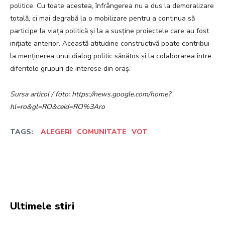
politice. Cu toate acestea, înfrângerea nu a dus la demoralizare
totală, ci mai degrabă la o mobilizare pentru a continua să
participe la viața politică și la a susține proiectele care au fost
inițiate anterior. Această atitudine constructivă poate contribui
la menținerea unui dialog politic sănătos și la colaborarea între
diferitele grupuri de interese din oraș.
Sursa articol / foto: https://news.google.com/home?
hl=ro&gl=RO&ceid=RO%3Aro
TAGS:
ALEGERI
COMUNITATE
VOT
Facebook
Twitter
Pinterest
W
Ultimele stiri