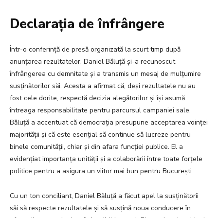
Declarația de înfrângere
Într-o conferință de presă organizată la scurt timp după
anunțarea rezultatelor, Daniel Băluță și-a recunoscut
înfrângerea cu demnitate și a transmis un mesaj de mulțumire
susținătorilor săi. Acesta a afirmat că, deși rezultatele nu au
fost cele dorite, respectă decizia alegătorilor și își asumă
întreaga responsabilitate pentru parcursul campaniei sale.
Băluță a accentuat că democrația presupune acceptarea voinței
majorității și că este esențial să continue să lucreze pentru
binele comunității, chiar și din afara funcției publice. El a
evidențiat importanța unității și a colaborării între toate forțele
politice pentru a asigura un viitor mai bun pentru București.
Cu un ton conciliant, Daniel Băluță a făcut apel la susținătorii
săi să respecte rezultatele și să susțină noua conducere în