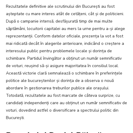
Rezultatele definitive ale scrutinului din București au fost
așteptate cu mare interes atât de cetățeni, cât și de politicieni.
După o campanie intensă, desfășurată timp de mai multe
săptămâni, locuitorii capitalei au mers la urne pentru a-și alege
reprezentanții. Conform datelor oficiale, prezența la vot a fost
mai ridicată decât în alegerile anterioare, indicând o creștere a
interesului public pentru problemele locale și dorința de
schimbare. Partidul învingător a obținut un număr semnificativ
de voturi, reușind să-și asigure majoritatea în consiliul local.
Această victorie clară semnalează o schimbare în preferințele
politice ale bucureștenilor și dorința de a observa o nouă
abordare în gestionarea treburilor publice ale orașului.
Totodată, rezultatele au fost marcate de câteva surprize, cu
candidați independenți care au obținut un număr semnificativ de
voturi, dovedind astfel o diversificare a spectrului politic din
București.