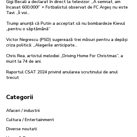
Gigi Becali a declarat în direct la televizor: „A semnat, am
încasat 600.000!” + Fotbalistul observat de FC Argeș nu este
Tavi: „Îi voi...
Trump anunță că Putin a acceptat să nu bombardeze Kievul
„pentru o săptămână”
Victor Negrescu (PSD) sugerează trei măsuri pentru a depăși
criza politică: „Alegerile anticipate…
Chris Rea, artistul melodiei „Driving Home For Christmas”, a
murit la 74 de ani.
Raportul CSAT 2024 privind anularea scrutinului de anul
trecut
Categorii
Afaceri / industrii
Cultura / Entertainment
Diverse noutati