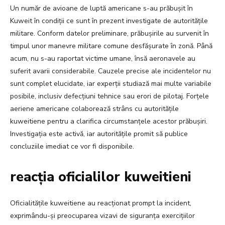
Un număr de avioane de luptă americane s-au prăbușit în
Kuweit în condiții ce sunt în prezent investigate de autoritățile
militare. Conform datelor preliminare, prăbușirile au survenit în
timpul unor manevre militare comune desfășurate în zonă. Până
acum, nu s-au raportat victime umane, însă aeronavele au
suferit avarii considerabile. Cauzele precise ale incidentelor nu
sunt complet elucidate, iar experții studiază mai multe variabile
posibile, inclusiv defecțiuni tehnice sau erori de pilotaj. Forțele
aeriene americane colaborează strâns cu autoritățile
kuweitiene pentru a clarifica circumstanțele acestor prăbușiri.
Investigația este activă, iar autoritățile promit să publice
concluziile imediat ce vor fi disponibile.
reacția oficialilor kuweitieni
Oficialitățile kuweitiene au reacționat prompt la incident,
exprimându-și preocuparea vizavi de siguranța exercițiilor