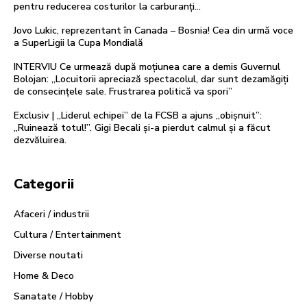
pentru reducerea costurilor la carburanți…
Jovo Lukic, reprezentant în Canada – Bosnia! Cea din urmă voce
a SuperLigii la Cupa Mondială
INTERVIU Ce urmează după moțiunea care a demis Guvernul
Bolojan: „Locuitorii apreciază spectacolul, dar sunt dezamăgiți
de consecințele sale. Frustrarea politică va spori”
Exclusiv | „Liderul echipei” de la FCSB a ajuns „obișnuit”:
„Ruinează totul!”. Gigi Becali și-a pierdut calmul și a făcut
dezvăluirea.
Categorii
Afaceri / industrii
Cultura / Entertainment
Diverse noutati
Home & Deco
Sanatate / Hobby