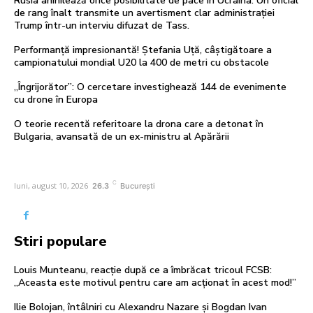
Rusia anihilează orice posibilitate de pace în Ucraina. Un oficial
de rang înalt transmite un avertisment clar administrației
Trump într-un interviu difuzat de Tass.
Performanță impresionantă! Ștefania Uță, câștigătoare a
campionatului mondial U20 la 400 de metri cu obstacole
„Îngrijorător”: O cercetare investighează 144 de evenimente
cu drone în Europa
O teorie recentă referitoare la drona care a detonat în
Bulgaria, avansată de un ex-ministru al Apărării
C
luni, august 10, 2026
26.3
București
Stiri populare
Louis Munteanu, reacție după ce a îmbrăcat tricoul FCSB:
„Aceasta este motivul pentru care am acționat în acest mod!”
Ilie Bolojan, întâlniri cu Alexandru Nazare și Bogdan Ivan