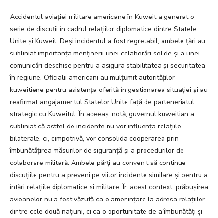
Accidentul aviației militare americane în Kuweit a generat o
serie de discuții în cadrul relațiilor diplomatice dintre Statele
Unite și Kuweit. Deși incidentul a fost regretabil, ambele țări au
subliniat importanța menținerii unei colaborări solide și a unei
comunicări deschise pentru a asigura stabilitatea și securitatea
în regiune. Oficialii americani au mulțumit autorităților
kuweitiene pentru asistența oferită în gestionarea situației și au
reafirmat angajamentul Statelor Unite față de parteneriatul
strategic cu Kuweitul. În aceeași notă, guvernul kuweitian a
subliniat că astfel de incidente nu vor influența relațiile
bilaterale, ci, dimpotrivă, vor consolida cooperarea prin
îmbunătățirea măsurilor de siguranță și a procedurilor de
colaborare militară. Ambele părți au convenit să continue
discuțiile pentru a preveni pe viitor incidente similare și pentru a
întări relațiile diplomatice și militare. În acest context, prăbușirea
avioanelor nu a fost văzută ca o amenințare la adresa relațiilor
dintre cele două națiuni, ci ca o oportunitate de a îmbunătăți și