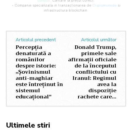
London
. Calitate la prețul corect.
- Companie specializata in tranzactionarea de
Criptomonede
si
infrastructura blockchain.
Articolul precedent
Articolul următor
Percepția
Donald Trump,
denaturată a
primele sale
românilor
afirmații oficiale
despre istorie:
de la începutul
„Șovinismul
conflictului cu
anti-maghiar
Iranul: Regimul
este întreținut în
avea la
sistemul
dispoziție
educațional”
rachete care…
Ultimele stiri