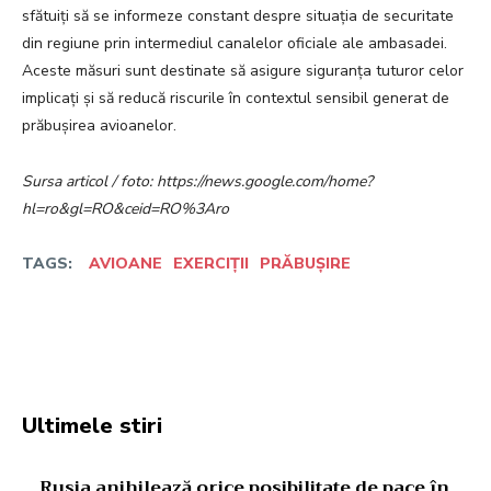
sfătuiți să se informeze constant despre situația de securitate
din regiune prin intermediul canalelor oficiale ale ambasadei.
Aceste măsuri sunt destinate să asigure siguranța tuturor celor
implicați și să reducă riscurile în contextul sensibil generat de
prăbușirea avioanelor.
Sursa articol / foto: https://news.google.com/home?
hl=ro&gl=RO&ceid=RO%3Aro
TAGS:
AVIOANE
EXERCIȚII
PRĂBUȘIRE
Facebook
Twitter
Pinterest
W
Ultimele stiri
Rusia anihilează orice posibilitate de pace în