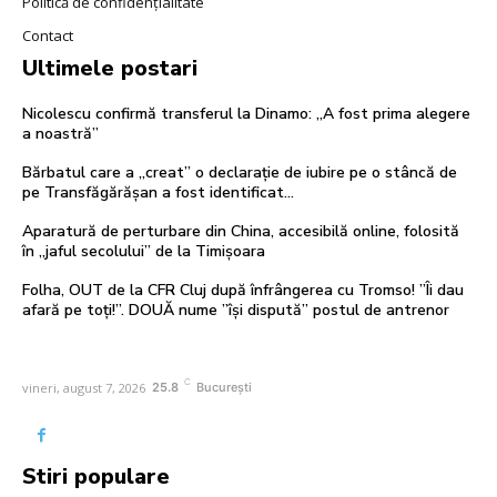
Politică de confidențialitate
Contact
Ultimele postari
Nicolescu confirmă transferul la Dinamo: „A fost prima alegere
a noastră”
Bărbatul care a „creat” o declarație de iubire pe o stâncă de
pe Transfăgărășan a fost identificat…
Aparatură de perturbare din China, accesibilă online, folosită
în „jaful secolului” de la Timișoara
Folha, OUT de la CFR Cluj după înfrângerea cu Tromso! ”Îi dau
afară pe toți!”. DOUĂ nume ”își dispută” postul de antrenor
C
vineri, august 7, 2026
25.8
București
Stiri populare