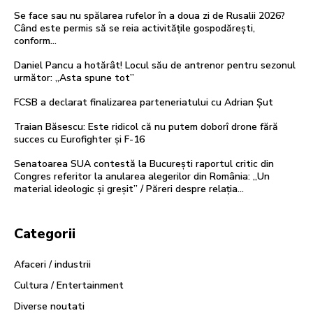
Se face sau nu spălarea rufelor în a doua zi de Rusalii 2026?
Când este permis să se reia activitățile gospodărești,
conform…
Daniel Pancu a hotărât! Locul său de antrenor pentru sezonul
următor: „Asta spune tot”
FCSB a declarat finalizarea parteneriatului cu Adrian Șut
Traian Băsescu: Este ridicol că nu putem doborî drone fără
succes cu Eurofighter și F-16
Senatoarea SUA contestă la București raportul critic din
Congres referitor la anularea alegerilor din România: „Un
material ideologic și greșit” / Păreri despre relația...
Categorii
Afaceri / industrii
Cultura / Entertainment
Diverse noutati