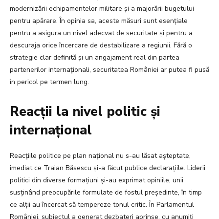
modernizării echipamentelor militare și a majorării bugetului
pentru apărare. În opinia sa, aceste măsuri sunt esențiale
pentru a asigura un nivel adecvat de securitate și pentru a
descuraja orice încercare de destabilizare a regiunii. Fără o
strategie clar definită și un angajament real din partea
partenerilor internaționali, securitatea României ar putea fi pusă
în pericol pe termen lung.
Reacții la nivel politic și
internațional
Reacțiile politice pe plan național nu s-au lăsat așteptate,
imediat ce Traian Băsescu și-a făcut publice declarațiile. Liderii
politici din diverse formațiuni și-au exprimat opiniile, unii
susținând preocupările formulate de fostul președinte, în timp
ce alții au încercat să tempereze tonul critic. În Parlamentul
României, subiectul a generat dezbateri aprinse, cu anumiți