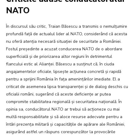
NATO
În discursul său critic, Traian Băsescu a transmis o nemulțumire
profundă față de actualul lider al NATO, considerând că acesta
nu oferă atenția necesară situației de securitate a României.
Fostul președinte a acuzat conducerea NATO de o abordare
superficială și de priorizarea altor regiuni în detrimentul
flancului estic al Alianței. Băsescu a susținut că, în ciuda
angajamentelor oficiale, lipsește acțiunea concretă și rapidă
pentru a sprijini România în fața amenințărilor imediate. El a
criticat de asemenea lipsa transparenței și de dialog deschis cu
oficialii români, sugerând că aceste deficiențe ar putea
compromite stabilitatea regională și securitatea națională. În
opinia sa, conducătorul NATO ar trebui să acționeze cu mai
multă responsabilitate și să aloce resurse adecvate pentru a
întări prezența militară și capacitățile de apărare ale României,
asigurând astfel un răspuns corespunzător la provocările