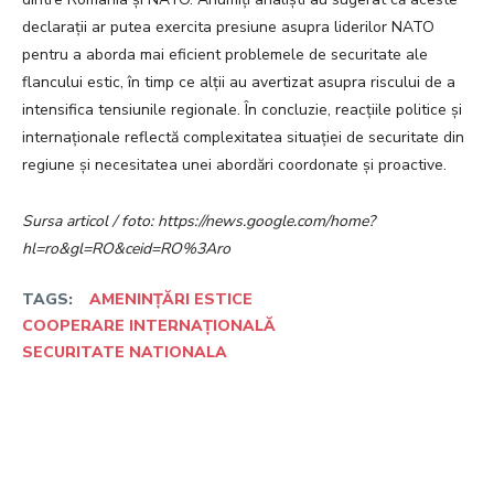
declarații ar putea exercita presiune asupra liderilor NATO
pentru a aborda mai eficient problemele de securitate ale
flancului estic, în timp ce alții au avertizat asupra riscului de a
intensifica tensiunile regionale. În concluzie, reacțiile politice și
internaționale reflectă complexitatea situației de securitate din
regiune și necesitatea unei abordări coordonate și proactive.
Sursa articol / foto: https://news.google.com/home?
hl=ro&gl=RO&ceid=RO%3Aro
TAGS:
AMENINȚĂRI ESTICE
COOPERARE INTERNAȚIONALĂ
SECURITATE NATIONALA
Facebook
Twitter
Pinterest
W