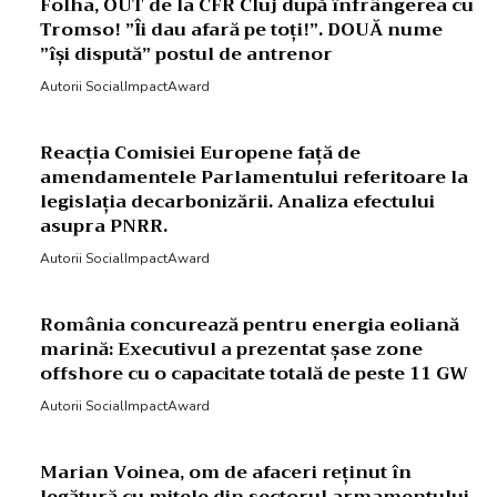
Folha, OUT de la CFR Cluj după înfrângerea cu
Tromso! ”Îi dau afară pe toți!”. DOUĂ nume
”își dispută” postul de antrenor
Autorii SocialImpactAward
Reacția Comisiei Europene față de
amendamentele Parlamentului referitoare la
legislația decarbonizării. Analiza efectului
asupra PNRR.
Autorii SocialImpactAward
România concurează pentru energia eoliană
marină: Executivul a prezentat șase zone
offshore cu o capacitate totală de peste 11 GW
Autorii SocialImpactAward
Marian Voinea, om de afaceri reținut în
legătură cu mitele din sectorul armamentului,