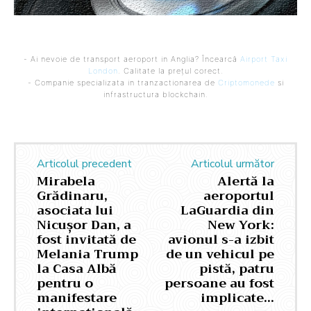
- Ai nevoie de transport aeroport in Anglia? Încearcă
Airport Taxi
London
. Calitate la prețul corect.
- Companie specializata in tranzactionarea de
Criptomonede
si
infrastructura blockchain.
Articolul precedent
Articolul următor
Mirabela
Alertă la
Grădinaru,
aeroportul
asociata lui
LaGuardia din
Nicușor Dan, a
New York:
fost invitată de
avionul s-a izbit
Melania Trump
de un vehicul pe
la Casa Albă
pistă, patru
pentru o
persoane au fost
manifestare
implicate…