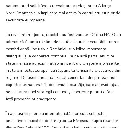
parlamentari solicitând o reevaluare a relațiilor cu Alianța
Nord-Atlantică și o implicare mai activă în cadrul structurilor de
securitate europeană.
La nivel internațional, reacțiile au fost variate. Oficiali NATO au
afirmat că Alianța rămâne dedicată asigurării securității tuturor
membrilor săi, inclusiv a României, subliniind importanța
dialogului și a cooperării continue. Pe de altă parte, anumite
state membre au exprimat sprijin pentru o creștere a prezenței
militare în estul Europei, ca răspuns la tensiunile crescânde din
regiune. De asemenea, au existat comentarii din partea unor
experți internaționali în domeniul securității, care au evidențiat
necesitatea unei strategii comune și coerente pentru a face
față provocărilor emergente.
În același timp, presa internațională a preluat subiectul,
analizând implicațiile declarațiilor lui Băsescu asupra relațiilor
dintre România și NATO. Anumiți analiști au sugerat că aceste