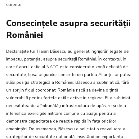
curente.
Consecințele asupra securității
României
Declarațiile lui Traian Băsescu au generat îngrijorări legate de
impactul potențial asupra securității României. În contextul în
care flancul estic al NATO este considerat o zonă delicată de
securitate, lipsa acțiunilor concrete din partea Alianței ar putea
slăbi poziția strategică a României. Băsescu a subliniat că, fără
un sprijin fix și coordonat, România riscă să devină o țintă
vulnerabilă pentru forțele ostile active în regiune. El a subliniat
necesitatea de a îmbunătăți infrastructura de apărare și de a
intensifica exercițiile militare comune cu aliații, pentru a
demonstra capacitatea de reacție rapidă în fața oricăror
amenințări. De asemenea, Băsescu a solicitat o reevaluare a
strategiilor de securitate națională, insistând pe importanța