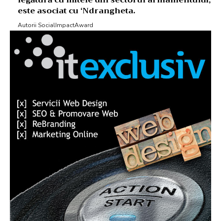
este asociat cu ‘Ndrangheta.
Autorii SocialImpactAward