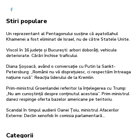
Stiri populare
Un reprezentant al Pentagonului susține că ayatollahul
Khamenei a fost eliminat de Israel, nu de către Statele Unite.
Viscol în 16 județe și București: arbori doborâți, vehicule
deteriorate. Cărări închise traficului.
Diana Șoșoacă, având o conversație cu Putin la Sankt-
Petersburg: „Românii nu vă disprețuiesc, ci respectăm întreaga
națiune rusă”. Reacția liderului de la Kremlin.
Prim-ministrul Groenlandei referitor la înțelegerea cu Trump:
„Nu am cunoștință despre conținutul acesteia”. Prim-ministrul
danez respinge oferta bazelor americane pe teritoriu.
Scandal în timpul audierii Oanei Țoiu, ministrul Afacerilor
Externe: Declin xenofob în comisia parlamentară…
Categorii