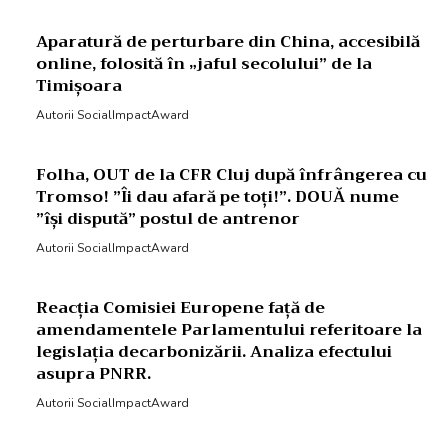
Aparatură de perturbare din China, accesibilă
online, folosită în „jaful secolului” de la
Timișoara
Autorii SocialImpactAward
Folha, OUT de la CFR Cluj după înfrângerea cu
Tromso! ”Îi dau afară pe toți!”. DOUĂ nume
”își dispută” postul de antrenor
Autorii SocialImpactAward
Reacția Comisiei Europene față de
amendamentele Parlamentului referitoare la
legislația decarbonizării. Analiza efectului
asupra PNRR.
Autorii SocialImpactAward