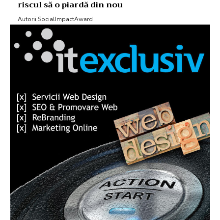
riscul să o piardă din nou
Autorii SocialImpactAward