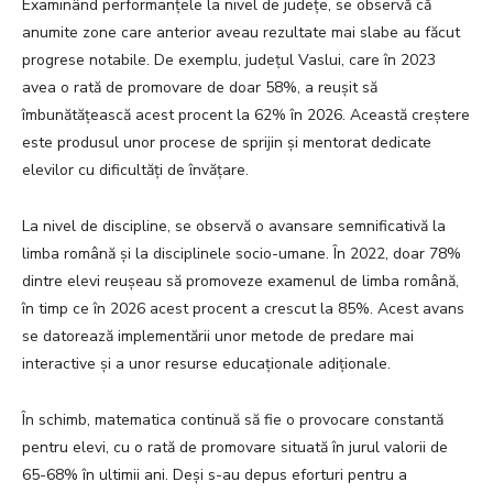
Examinând performanțele la nivel de județe, se observă că
anumite zone care anterior aveau rezultate mai slabe au făcut
progrese notabile. De exemplu, județul Vaslui, care în 2023
avea o rată de promovare de doar 58%, a reușit să
îmbunătățească acest procent la 62% în 2026. Această creștere
este produsul unor procese de sprijin și mentorat dedicate
elevilor cu dificultăți de învățare.
La nivel de discipline, se observă o avansare semnificativă la
limba română și la disciplinele socio-umane. În 2022, doar 78%
dintre elevi reușeau să promoveze examenul de limba română,
în timp ce în 2026 acest procent a crescut la 85%. Acest avans
se datorează implementării unor metode de predare mai
interactive și a unor resurse educaționale adiționale.
În schimb, matematica continuă să fie o provocare constantă
pentru elevi, cu o rată de promovare situată în jurul valorii de
65-68% în ultimii ani. Deși s-au depus eforturi pentru a