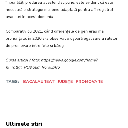
îmbunătăți predarea acestei discipline, este evident că este
necesară o strategie mai bine adaptată pentru a înregistrat
avansuri în acest domeniu.
Comparativ cu 2021, când diferențele de gen erau mai
pronunțate, în 2026 s-a observat o ușoară egalizare a ratelor
de promovare între fete și băieți,
Sursa articol / foto: https://news.google.com/home?
hl=ro&gl=RO&ceid=RO%3Aro
TAGS:
BACALAUREAT
JUDEȚE
PROMOVARE
Facebook
Twitter
Pinterest
W
Ultimele stiri