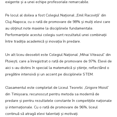
exigente și a unei echipe profesoriale remarcabile.
Pe locul al doilea a fost Colegiul Național „Emil Racoviță” din
Cluj-Napoca, cu o rată de promovare de 98% și mulți elevi care
au obținut note maxime la disciplinele fundamentale.
Performanțele acestui colegiu sunt rezultatul unei combinații
între tradiția academică și inovația în predare.
Un alt liceu deosebit este Colegiul Național „Mihai Viteazul” din
Ploiești, care a înregistrat o rată de promovare de 97%. Elevii de
aici s-au distins în special la matematică și științe, reflectând o
pregătire intensivă și un accent pe disciplinele STEM.
Clasamentul este completat de Liceul Teoretic „Grigore Moisil”
din Timișoara, recunoscut pentru metoda sa modernă de
predare și pentru rezultatele constante în competițiile naționale
și internaționale. Cu o rată de promovare de 96%, liceul
continuă să atragă elevi talentați și motivați.