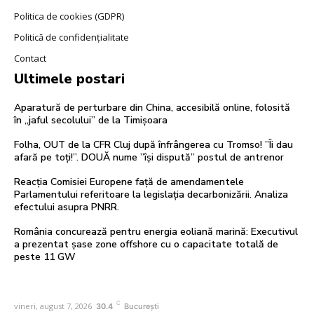
Politica de cookies (GDPR)
Politică de confidențialitate
Contact
Ultimele postari
Aparatură de perturbare din China, accesibilă online, folosită
în „jaful secolului” de la Timișoara
Folha, OUT de la CFR Cluj după înfrângerea cu Tromso! ”Îi dau
afară pe toți!”. DOUĂ nume ”își dispută” postul de antrenor
Reacția Comisiei Europene față de amendamentele
Parlamentului referitoare la legislația decarbonizării. Analiza
efectului asupra PNRR.
România concurează pentru energia eoliană marină: Executivul
a prezentat șase zone offshore cu o capacitate totală de
peste 11 GW
C
vineri, august 7, 2026
30.4
București