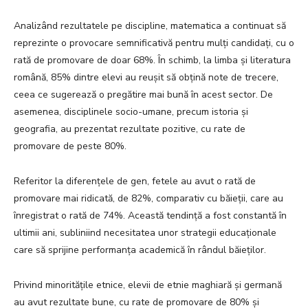
Analizând rezultatele pe discipline, matematica a continuat să
reprezinte o provocare semnificativă pentru mulți candidați, cu o
rată de promovare de doar 68%. În schimb, la limba și literatura
română, 85% dintre elevi au reușit să obțină note de trecere,
ceea ce sugerează o pregătire mai bună în acest sector. De
asemenea, disciplinele socio-umane, precum istoria și
geografia, au prezentat rezultate pozitive, cu rate de
promovare de peste 80%.
Referitor la diferențele de gen, fetele au avut o rată de
promovare mai ridicată, de 82%, comparativ cu băieții, care au
înregistrat o rată de 74%. Această tendință a fost constantă în
ultimii ani, subliniind necesitatea unor strategii educaționale
care să sprijine performanța academică în rândul băieților.
Privind minoritățile etnice, elevii de etnie maghiară și germană
au avut rezultate bune, cu rate de promovare de 80% și