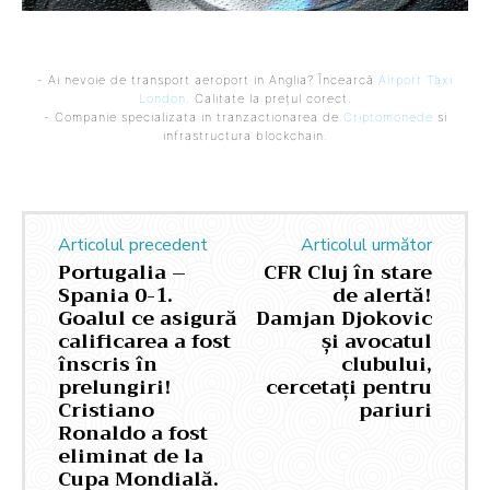
- Ai nevoie de transport aeroport in Anglia? Încearcă
Airport Taxi
London
. Calitate la prețul corect.
- Companie specializata in tranzactionarea de
Criptomonede
si
infrastructura blockchain.
Articolul precedent
Articolul următor
Portugalia –
CFR Cluj în stare
Spania 0-1.
de alertă!
Goalul ce asigură
Damjan Djokovic
calificarea a fost
și avocatul
înscris în
clubului,
prelungiri!
cercetați pentru
Cristiano
pariuri
Ronaldo a fost
eliminat de la
Cupa Mondială.