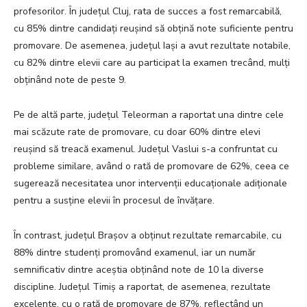
profesorilor. În județul Cluj, rata de succes a fost remarcabilă,
cu 85% dintre candidați reușind să obțină note suficiente pentru
promovare. De asemenea, județul Iași a avut rezultate notabile,
cu 82% dintre elevii care au participat la examen trecând, mulți
obținând note de peste 9.
Pe de altă parte, județul Teleorman a raportat una dintre cele
mai scăzute rate de promovare, cu doar 60% dintre elevi
reușind să treacă examenul. Județul Vaslui s-a confruntat cu
probleme similare, având o rată de promovare de 62%, ceea ce
sugerează necesitatea unor intervenții educaționale adiționale
pentru a susține elevii în procesul de învățare.
În contrast, județul Brașov a obținut rezultate remarcabile, cu
88% dintre studenți promovând examenul, iar un număr
semnificativ dintre aceștia obținând note de 10 la diverse
discipline. Județul Timiș a raportat, de asemenea, rezultate
excelente, cu o rată de promovare de 87%, reflectând un