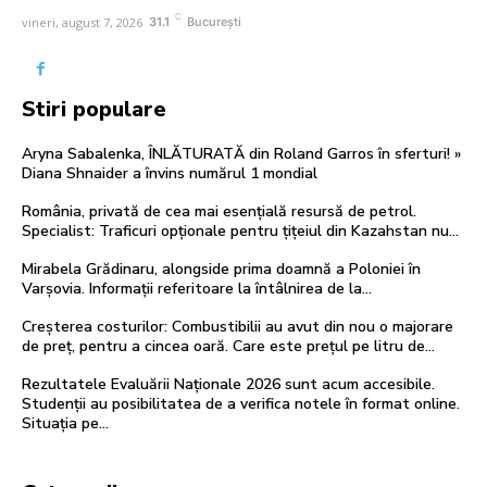
C
vineri, august 7, 2026
31.1
București
Stiri populare
Aryna Sabalenka, ÎNLĂTURATĂ din Roland Garros în sferturi! »
Diana Shnaider a învins numărul 1 mondial
România, privată de cea mai esențială resursă de petrol.
Specialist: Traficuri opționale pentru țițeiul din Kazahstan nu…
Mirabela Grădinaru, alongside prima doamnă a Poloniei în
Varșovia. Informații referitoare la întâlnirea de la…
Creșterea costurilor: Combustibilii au avut din nou o majorare
de preț, pentru a cincea oară. Care este prețul pe litru de…
Rezultatele Evaluării Naționale 2026 sunt acum accesibile.
Studenții au posibilitatea de a verifica notele în format online.
Situația pe…