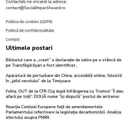
Contactati-ne oricand la adresa:
contact@SocialImpactAward.ro
Politica de cookies (GDPR)
Politică de confidențialitate
Contact
Ultimele postari
Bărbatul care a „creat” o declarație de iubire pe o stâncă de
pe Transfăgărășan a fost identificat…
Aparatură de perturbare din China, accesibilă online, folosită
în „jaful secolului” de la Timișoara
Folha, OUT de la CFR Cluj după înfrângerea cu Tromso! ”Îi dau
afară pe toți!”. DOUĂ nume ”își dispută” postul de antrenor
Reacția Comisiei Europene față de amendamentele
Parlamentului referitoare la legislația decarbonizării. Analiza
efectului asupra PNRR.