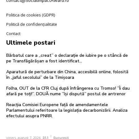
contact@SocialImpactAward.ro
Politica de cookies (GDPR)
Politică de confidențialitate
Contact
Ultimele postari
Bărbatul care a „creat” o declarație de iubire pe o stâncă de
pe Transfăgărășan a fost identificat…
Aparatură de perturbare din China, accesibilă online, folosită
în „jaful secolului” de la Timișoara
Folha, OUT de la CFR Cluj după înfrângerea cu Tromso! ”Îi dau
afară pe toți!”. DOUĂ nume ”își dispută” postul de antrenor
Reacția Comisiei Europene față de amendamentele
Parlamentului referitoare la legislația decarbonizării. Analiza
efectului asupra PNRR.
C
vineri, august 7, 2026
31.1
București