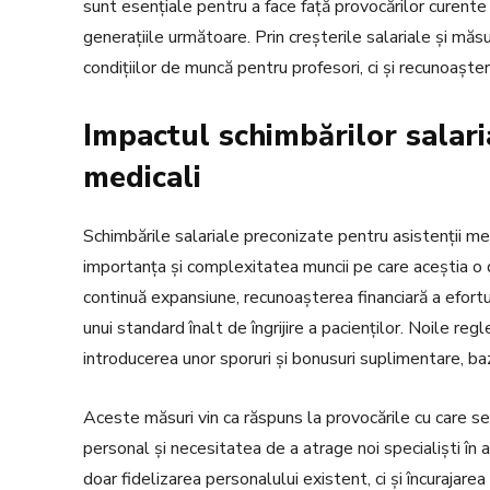
sunt esențiale pentru a face față provocărilor curente 
generațiile următoare. Prin creșterile salariale și măs
condițiilor de muncă pentru profesori, ci și recunoaștere
Impactul schimbărilor salari
medicali
Schimbările salariale preconizate pentru asistenții m
importanța și complexitatea muncii pe care aceștia o d
continuă expansiune, recunoașterea financiară a efortu
unui standard înalt de îngrijire a pacienților. Noile reg
introducerea unor sporuri și bonusuri suplimentare, baz
Aceste măsuri vin ca răspuns la provocările cu care se
personal și necesitatea de a atrage noi specialiști în
doar fidelizarea personalului existent, ci și încurajare