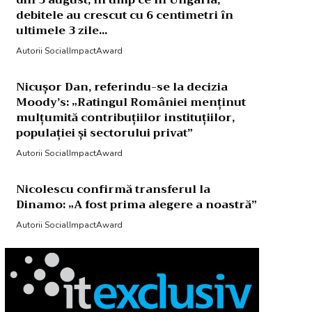
din 3 august, în timp ce în Ungaria,
debitele au crescut cu 6 centimetri în
ultimele 3 zile...
Autorii SocialImpactAward
Nicușor Dan, referindu-se la decizia
Moody’s: „Ratingul României menținut
mulțumită contribuțiilor instituțiilor,
populației și sectorului privat”
Autorii SocialImpactAward
Nicolescu confirmă transferul la
Dinamo: „A fost prima alegere a noastră”
Autorii SocialImpactAward