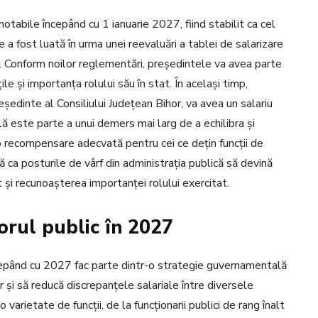
notabile începând cu 1 ianuarie 2027, fiind stabilit ca cel
e a fost luată în urma unei reevaluări a tablei de salarizare
ă. Conform noilor reglementări, președintele va avea parte
le și importanța rolului său în stat. În același timp,
reședinte al Consiliului Județean Bihor, va avea un salariu
lă este parte a unui demers mai larg de a echilibra și
 o recompensare adecvată pentru cei ce dețin funcții de
 ca posturile de vârf din administrația publică să devină
t și recunoașterea importanței rolului exercitat.
torul public în 2027
începând cu 2027 fac parte dintr-o strategie guvernamentală
 și să reducă discrepanțele salariale între diversele
varietate de funcții, de la funcționarii publici de rang înalt