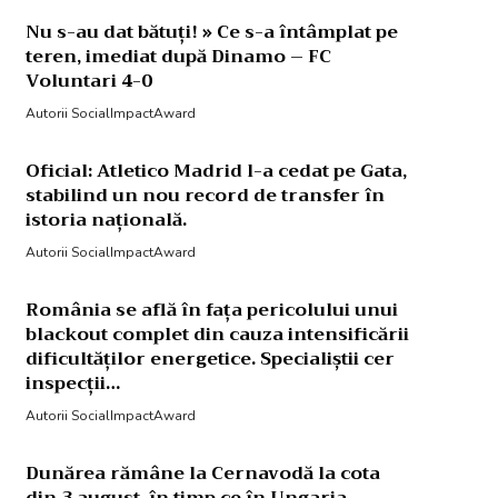
Nu s-au dat bătuți! » Ce s-a întâmplat pe
teren, imediat după Dinamo – FC
Voluntari 4-0
Autorii SocialImpactAward
Oficial: Atletico Madrid l-a cedat pe Gata,
stabilind un nou record de transfer în
istoria națională.
Autorii SocialImpactAward
România se află în fața pericolului unui
blackout complet din cauza intensificării
dificultăților energetice. Specialiștii cer
inspecții…
Autorii SocialImpactAward
Dunărea rămâne la Cernavodă la cota