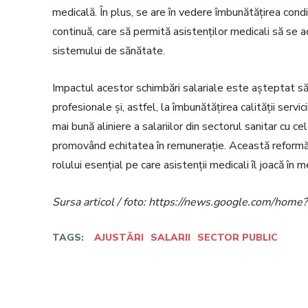
medicală. În plus, se are în vedere îmbunătățirea cond
continuă, care să permită asistenților medicali să se a
sistemului de sănătate.
Impactul acestor schimbări salariale este așteptat să f
profesionale și, astfel, la îmbunătățirea calității serv
mai bună aliniere a salariilor din sectorul sanitar cu c
promovând echitatea în remunerație. Această reformă 
rolului esențial pe care asistenții medicali îl joacă în m
Sursa articol / foto: https://news.google.com/h
TAGS:
AJUSTĂRI
SALARII
SECTOR PUBLIC
Facebook
Twitter
Acțiune