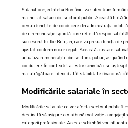
Salariul președintelui României va suferi transformări 
mai ridicat salariu din sectorul public. Această hotărâr
pentru funcțiile de conducere din administrația public
de o remunerație sporită, care reflectă responsabilități
succesorul lui Ilie Bolojan, care va prelua funcția de p
ajustat conform noilor reguli. Această ajustare salaria
actualiza remunerațiile din sectorul public, asigurând
conducere. În contextul acestor schimbări, se așteaptă
mai atrăgătoare, oferind atât stabilitate financiară, câ
Modificările salariale în sec
Modificările salariale ce vor afecta sectorul public 
destinată să asigure o mai bună motivație a angajaților
categorii profesionale. Aceste schimbări vor influența o 