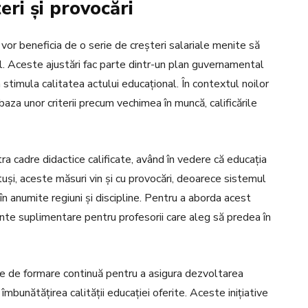
eri și provocări
vor beneficia de o serie de creșteri salariale menite să
. Aceste ajustări fac parte dintr-un plan guvernamental
 stimula calitatea actului educațional. În contextul noilor
 baza unor criterii precum vechimea în muncă, calificările
tra cadre didactice calificate, având în vedere că educația
tuși, aceste măsuri vin și cu provocări, deoarece sistemul
n anumite regiuni și discipline. Pentru a aborda acest
nte suplimentare pentru profesorii care aleg să predea în
e de formare continuă pentru a asigura dezvoltarea
îmbunătățirea calității educației oferite. Aceste inițiative