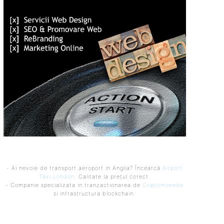
- Ai nevoie de transport aeroport in Anglia? Încearcă
Airport
Taxi London
. Calitate la prețul corect.
- Companie specializata in tranzactionarea de
Criptomonede
si infrastructura blockchain.