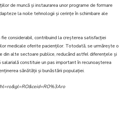
ițiilor de muncă și instaurarea unor programe de formare
dapteze la noile tehnologii și cerințe în schimbare ale
ie considerabil, contribuind la creșterea satisfacției
iciilor medicale oferite pacienților. Totodată, se urmărește o
ele din alte sectoare publice, reducând astfel diferențele și
salarială constituie un pas important în recunoașterea
enținerea sănătății și bunăstării populației.
ome?hl=ro&gl=RO&ceid=RO%3Aro
Pinterest
WhatsApp