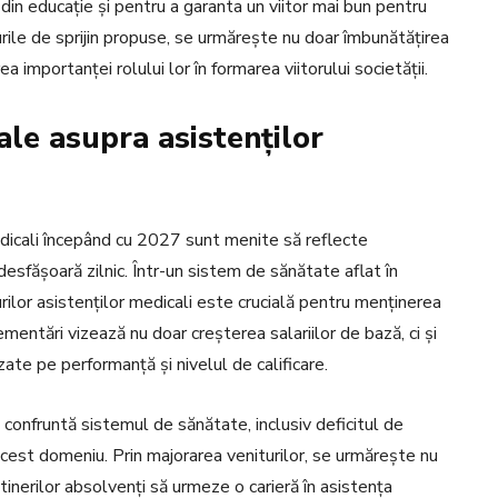
din educație și pentru a garanta un viitor mai bun pentru
urile de sprijin propuse, se urmărește nu doar îmbunătățirea
a importanței rolului lor în formarea viitorului societății.
ale asupra asistenților
edicali începând cu 2027 sunt menite să reflecte
esfășoară zilnic. Într-un sistem de sănătate aflat în
rilor asistenților medicali este crucială pentru menținerea
lementări vizează nu doar creșterea salariilor de bază, ci și
ate pe performanță și nivelul de calificare.
 confruntă sistemul de sănătate, inclusiv deficitul de
 acest domeniu. Prin majorarea veniturilor, se urmărește nu
a tinerilor absolvenți să urmeze o carieră în asistența