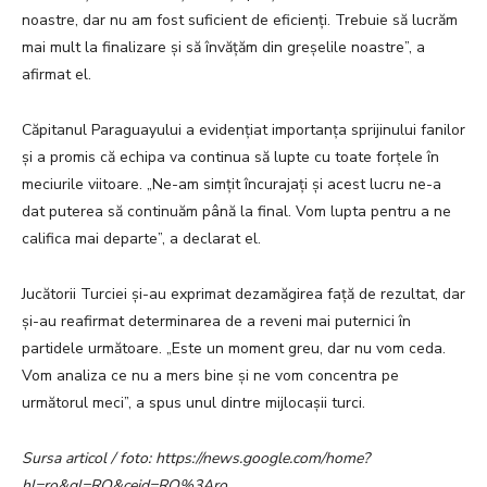
noastre, dar nu am fost suficient de eficienți. Trebuie să lucrăm
mai mult la finalizare și să învățăm din greșelile noastre”, a
afirmat el.
Căpitanul Paraguayului a evidențiat importanța sprijinului fanilor
și a promis că echipa va continua să lupte cu toate forțele în
meciurile viitoare. „Ne-am simțit încurajați și acest lucru ne-a
dat puterea să continuăm până la final. Vom lupta pentru a ne
califica mai departe”, a declarat el.
Jucătorii Turciei și-au exprimat dezamăgirea față de rezultat, dar
și-au reafirmat determinarea de a reveni mai puternici în
partidele următoare. „Este un moment greu, dar nu vom ceda.
Vom analiza ce nu a mers bine și ne vom concentra pe
următorul meci”, a spus unul dintre mijlocașii turci.
Sursa articol / foto: https://news.google.com/home?
hl=ro&gl=RO&ceid=RO%3Aro