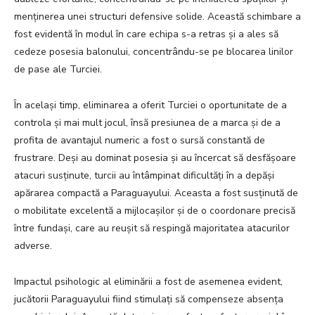
menținerea unei structuri defensive solide. Această schimbare a
fost evidentă în modul în care echipa s-a retras și a ales să
cedeze posesia balonului, concentrându-se pe blocarea linilor
de pase ale Turciei.
În același timp, eliminarea a oferit Turciei o oportunitate de a
controla și mai mult jocul, însă presiunea de a marca și de a
profita de avantajul numeric a fost o sursă constantă de
frustrare. Deși au dominat posesia și au încercat să desfășoare
atacuri susținute, turcii au întâmpinat dificultăți în a depăși
apărarea compactă a Paraguayului. Aceasta a fost susținută de
o mobilitate excelentă a mijlocașilor și de o coordonare precisă
între fundași, care au reușit să respingă majoritatea atacurilor
adverse.
Impactul psihologic al eliminării a fost de asemenea evident,
jucătorii Paraguayului fiind stimulați să compenseze absența