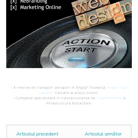
- Ai nevoie de transport aeroport in Anglia? Încearcă
Airport Taxi
London
. Calitate la prețul corect.
- Companie specializata in tranzactionarea de
Criptomonede
si
infrastructura blockchain.
Articolul precedent
Articolul următor