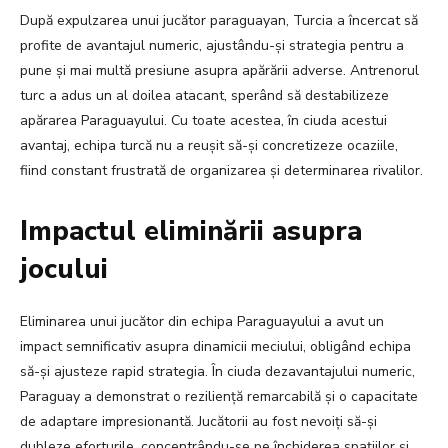
După expulzarea unui jucător paraguayan, Turcia a încercat să
profite de avantajul numeric, ajustându-și strategia pentru a
pune și mai multă presiune asupra apărării adverse. Antrenorul
turc a adus un al doilea atacant, sperând să destabilizeze
apărarea Paraguayului. Cu toate acestea, în ciuda acestui
avantaj, echipa turcă nu a reușit să-și concretizeze ocaziile,
fiind constant frustrată de organizarea și determinarea rivalilor.
Impactul eliminării asupra
jocului
Eliminarea unui jucător din echipa Paraguayului a avut un
impact semnificativ asupra dinamicii meciului, obligând echipa
să-și ajusteze rapid strategia. În ciuda dezavantajului numeric,
Paraguay a demonstrat o reziliență remarcabilă și o capacitate
de adaptare impresionantă. Jucătorii au fost nevoiți să-și
dubleze eforturile, concentrându-se pe închiderea spațiilor și