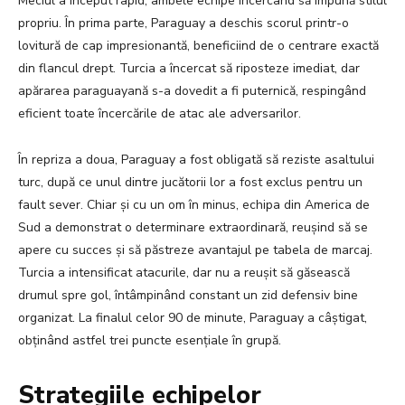
Meciul a început rapid, ambele echipe încercând să impună stilul
propriu. În prima parte, Paraguay a deschis scorul printr-o
lovitură de cap impresionantă, beneficiind de o centrare exactă
din flancul drept. Turcia a încercat să riposteze imediat, dar
apărarea paraguayană s-a dovedit a fi puternică, respingând
eficient toate încercările de atac ale adversarilor.
În repriza a doua, Paraguay a fost obligată să reziste asaltului
turc, după ce unul dintre jucătorii lor a fost exclus pentru un
fault sever. Chiar și cu un om în minus, echipa din America de
Sud a demonstrat o determinare extraordinară, reușind să se
apere cu succes și să păstreze avantajul pe tabela de marcaj.
Turcia a intensificat atacurile, dar nu a reușit să găsească
drumul spre gol, întâmpinând constant un zid defensiv bine
organizat. La finalul celor 90 de minute, Paraguay a câștigat,
obținând astfel trei puncte esențiale în grupă.
Strategiile echipelor