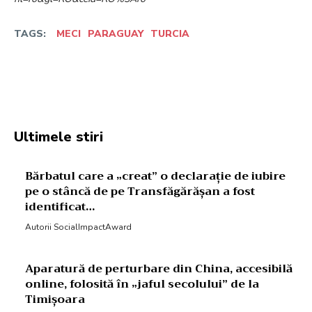
TAGS:
MECI
PARAGUAY
TURCIA
Facebook
Twitter
Pinterest
W
Ultimele stiri
Bărbatul care a „creat” o declarație de iubire
pe o stâncă de pe Transfăgărășan a fost
identificat…
Autorii SocialImpactAward
Aparatură de perturbare din China, accesibilă
online, folosită în „jaful secolului” de la
Timișoara