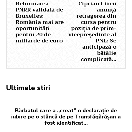
Reformarea
Ciprian Ciucu
PNRR validată de
anunță
Bruxelles:
retragerea din
România mai are
cursa pentru
oportunități
poziția de prim-
pentru 20 de
vicepreședinte al
miliarde de euro
PNL: Se
anticipază o
bătălie
complicată…
Ultimele stiri
Bărbatul care a „creat” o declarație de
iubire pe o stâncă de pe Transfăgărășan a
fost identificat…