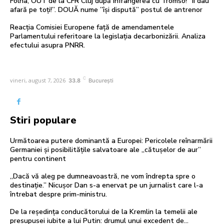
Folha, OUT de la CFR Cluj după înfrângerea cu Tromso! ”Îi dau
afară pe toți!”. DOUĂ nume ”își dispută” postul de antrenor
Reacția Comisiei Europene față de amendamentele
Parlamentului referitoare la legislația decarbonizării. Analiza
efectului asupra PNRR.
C
vineri, august 7, 2026
33.8
București
Stiri populare
Următoarea putere dominantă a Europei: Pericolele reînarmării
Germaniei și posibilitățile salvatoare ale „cătușelor de aur”
pentru continent
„Dacă vă aleg pe dumneavoastră, ne vom îndrepta spre o
destinație.” Nicușor Dan s-a enervat pe un jurnalist care l-a
întrebat despre prim-ministru.
De la reședința conducătorului de la Kremlin la temelii ale
presupusei iubite a lui Putin: drumul unui excedent de…