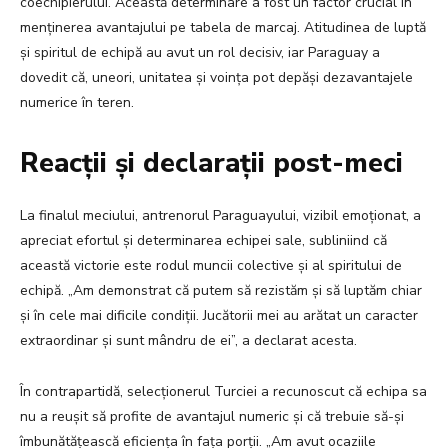
coechipierului. Această determinare a fost un factor crucial în
menținerea avantajului pe tabela de marcaj. Atitudinea de luptă
și spiritul de echipă au avut un rol decisiv, iar Paraguay a
dovedit că, uneori, unitatea și voința pot depăși dezavantajele
numerice în teren.
Reacții și declarații post-meci
La finalul meciului, antrenorul Paraguayului, vizibil emoționat, a
apreciat efortul și determinarea echipei sale, subliniind că
această victorie este rodul muncii colective și al spiritului de
echipă. „Am demonstrat că putem să rezistăm și să luptăm chiar
și în cele mai dificile condiții. Jucătorii mei au arătat un caracter
extraordinar și sunt mândru de ei”, a declarat acesta.
În contrapartidă, selecționerul Turciei a recunoscut că echipa sa
nu a reușit să profite de avantajul numeric și că trebuie să-și
îmbunătățească eficiența în fața porții. „Am avut ocaziile