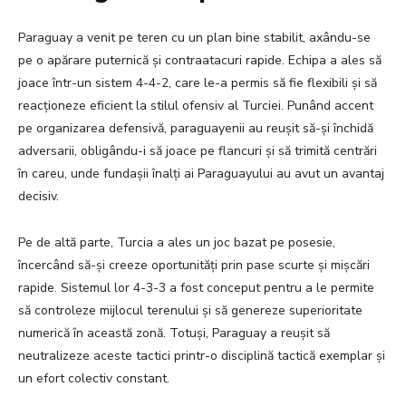
Paraguay a venit pe teren cu un plan bine stabilit, axându-se
pe o apărare puternică și contraatacuri rapide. Echipa a ales să
joace într-un sistem 4-4-2, care le-a permis să fie flexibili și să
reacționeze eficient la stilul ofensiv al Turciei. Punând accent
pe organizarea defensivă, paraguayenii au reușit să-și închidă
adversarii, obligându-i să joace pe flancuri și să trimită centrări
în careu, unde fundașii înalți ai Paraguayului au avut un avantaj
decisiv.
Pe de altă parte, Turcia a ales un joc bazat pe posesie,
încercând să-și creeze oportunități prin pase scurte și mișcări
rapide. Sistemul lor 4-3-3 a fost conceput pentru a le permite
să controleze mijlocul terenului și să genereze superioritate
numerică în această zonă. Totuși, Paraguay a reușit să
neutralizeze aceste tactici printr-o disciplină tactică exemplar și
un efort colectiv constant.