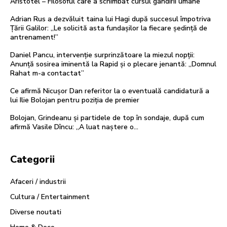
Aristotel – Filosoful care a schimbat cursul gândirii umane
Adrian Rus a dezvăluit taina lui Hagi după succesul împotriva
Țării Galilor: „Le solicită asta fundașilor la fiecare ședință de
antrenament!”
Daniel Pancu, intervenție surprinzătoare la miezul nopții:
Anunță sosirea iminentă la Rapid și o plecare jenantă: „Domnul
Rahat m-a contactat”
Ce afirmă Nicușor Dan referitor la o eventuală candidatură a
lui Ilie Bolojan pentru poziția de premier
Bolojan, Grindeanu și partidele de top în sondaje, după cum
afirmă Vasile Dîncu: „A luat naștere o…
Categorii
Afaceri / industrii
Cultura / Entertainment
Diverse noutati