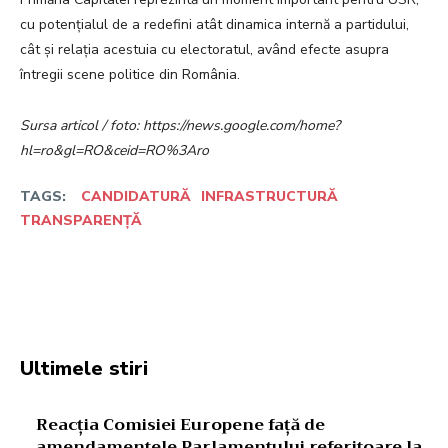
cu potențialul de a redefini atât dinamica internă a partidului,
cât și relația acestuia cu electoratul, având efecte asupra
întregii scene politice din România.
Sursa articol / foto: https://news.google.com/home?
hl=ro&gl=RO&ceid=RO%3Aro
TAGS:
CANDIDATURĂ
INFRASTRUCTURĂ
TRANSPARENȚĂ
Facebook
Twitter
Pinterest
W
Ultimele stiri
Reacția Comisiei Europene față de
amendamentele Parlamentului referitoare la