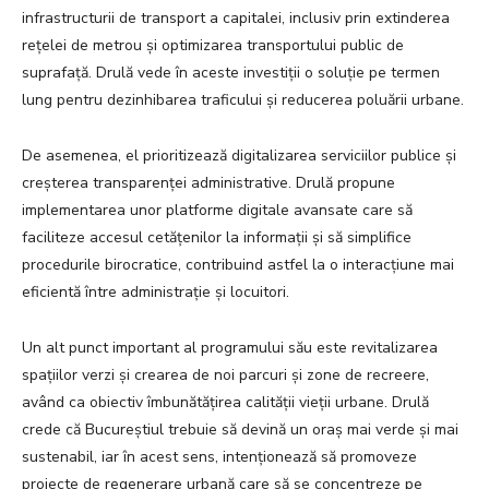
infrastructurii de transport a capitalei, inclusiv prin extinderea
rețelei de metrou și optimizarea transportului public de
suprafață. Drulă vede în aceste investiții o soluție pe termen
lung pentru dezinhibarea traficului și reducerea poluării urbane.
De asemenea, el prioritizează digitalizarea serviciilor publice și
creșterea transparenței administrative. Drulă propune
implementarea unor platforme digitale avansate care să
faciliteze accesul cetățenilor la informații și să simplifice
procedurile birocratice, contribuind astfel la o interacțiune mai
eficientă între administrație și locuitori.
Un alt punct important al programului său este revitalizarea
spațiilor verzi și crearea de noi parcuri și zone de recreere,
având ca obiectiv îmbunătățirea calității vieții urbane. Drulă
crede că Bucureștiul trebuie să devină un oraș mai verde și mai
sustenabil, iar în acest sens, intenționează să promoveze
proiecte de regenerare urbană care să se concentreze pe