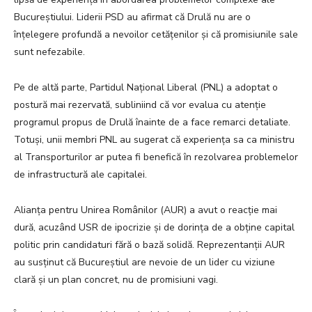
Bucureștiului. Liderii PSD au afirmat că Drulă nu are o
înțelegere profundă a nevoilor cetățenilor și că promisiunile sale
sunt nefezabile.
Pe de altă parte, Partidul Național Liberal (PNL) a adoptat o
postură mai rezervată, subliniind că vor evalua cu atenție
programul propus de Drulă înainte de a face remarci detaliate.
Totuși, unii membri PNL au sugerat că experiența sa ca ministru
al Transporturilor ar putea fi benefică în rezolvarea problemelor
de infrastructură ale capitalei.
Alianța pentru Unirea Românilor (AUR) a avut o reacție mai
dură, acuzând USR de ipocrizie și de dorința de a obține capital
politic prin candidaturi fără o bază solidă. Reprezentanții AUR
au susținut că Bucureștiul are nevoie de un lider cu viziune
clară și un plan concret, nu de promisiuni vagi.