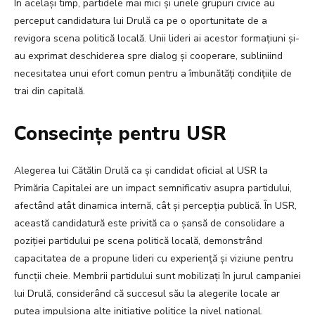
În același timp, partidele mai mici și unele grupuri civice au
perceput candidatura lui Drulă ca pe o oportunitate de a
revigora scena politică locală. Unii lideri ai acestor formațiuni și-
au exprimat deschiderea spre dialog și cooperare, subliniind
necesitatea unui efort comun pentru a îmbunătăți condițiile de
trai din capitală.
Consecințe pentru USR
Alegerea lui Cătălin Drulă ca și candidat oficial al USR la
Primăria Capitalei are un impact semnificativ asupra partidului,
afectând atât dinamica internă, cât și percepția publică. În USR,
această candidatură este privită ca o șansă de consolidare a
poziției partidului pe scena politică locală, demonstrând
capacitatea de a propune lideri cu experiență și viziune pentru
funcții cheie. Membrii partidului sunt mobilizați în jurul campaniei
lui Drulă, considerând că succesul său la alegerile locale ar
putea impulsiona alte inițiative politice la nivel național.