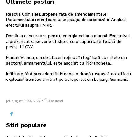
Ultimele postari
Reacția Comisiei Europene față de amendamentele
Parlamentului referitoare la legislația decarbonizării. Analiza
efectului asupra PNRR.
România concurează pentru energia eoliană marină: Executivul
a prezentat șase zone offshore cu o capacitate totală de
peste 11 GW
Marian Voinea, om de afaceri reținut în legătură cu mitele din
sectorul armamentului, este asociat cu ‘Ndrangheta.
Infiltrare fără precedent în Europa: o dronă rusească dotată cu
explozibil Semtex a intrat pe aeroportul din Leipzig, Germania
C
joi, august 6, 2026
27.7
București
Stiri populare