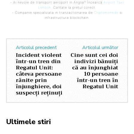
- Ai nevoie de transport aeroport in Anglia? Încearcă
Airport Taxi
London
. Calitate la prețul corect.
- Companie specializata in tranzactionarea de
Criptomonede
si
infrastructura blockchain.
Articolul precedent
Articolul următor
Incident violent
Cine sunt cei doi
într-un tren din
indivizi bănuiți
Regatul Unit:
că au înjunghiat
câteva persoane
10 persoane
rănite prin
într-un tren în
înjunghiere, doi
Regatul Unit
suspecți reținuți
Ultimele stiri