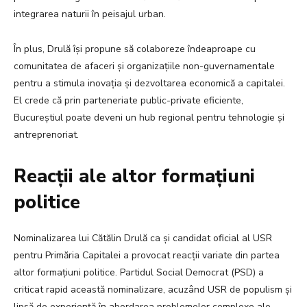
integrarea naturii în peisajul urban.
În plus, Drulă își propune să colaboreze îndeaproape cu
comunitatea de afaceri și organizațiile non-guvernamentale
pentru a stimula inovația și dezvoltarea economică a capitalei.
El crede că prin parteneriate public-private eficiente,
Bucureștiul poate deveni un hub regional pentru tehnologie și
antreprenoriat.
Reacții ale altor formațiuni
politice
Nominalizarea lui Cătălin Drulă ca și candidat oficial al USR
pentru Primăria Capitalei a provocat reacții variate din partea
altor formațiuni politice. Partidul Social Democrat (PSD) a
criticat rapid această nominalizare, acuzând USR de populism și
lipsă de experiență în abordarea problemelor complexe ale