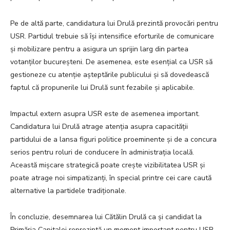
Pe de altă parte, candidatura lui Drulă prezintă provocări pentru
USR. Partidul trebuie să își intensifice eforturile de comunicare
și mobilizare pentru a asigura un sprijin larg din partea
votanților bucureșteni. De asemenea, este esențial ca USR să
gestioneze cu atenție așteptările publicului și să dovedească
faptul că propunerile lui Drulă sunt fezabile și aplicabile.
Impactul extern asupra USR este de asemenea important.
Candidatura lui Drulă atrage atenția asupra capacității
partidului de a lansa figuri politice proeminente și de a concura
serios pentru roluri de conducere în administrația locală.
Această mișcare strategică poate crește vizibilitatea USR și
poate atrage noi simpatizanți, în special printre cei care caută
alternative la partidele tradiționale.
În concluzie, desemnarea lui Cătălin Drulă ca și candidat la
Primăria Capitalei reprezintă un moment important pentru USR,