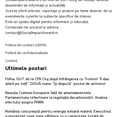
diseminării de informații și actualități.
Acesta oferă articole, reportaje și analize pe teme diverse, de la
evenimente curente la subiecte specifice de interes.
Este un spațiu digital pentru informare și educație.
Contactati-ne oricand la adresa:
contact@SocialImpactAward.ro
Politica de cookies (GDPR)
Politică de confidențialitate
Contact
Ultimele postari
Folha, OUT de la CFR Cluj după înfrângerea cu Tromso! ”Îi dau
afară pe toți!”. DOUĂ nume ”își dispută” postul de antrenor
Reacția Comisiei Europene față de amendamentele
Parlamentului referitoare la legislația decarbonizării. Analiza
efectului asupra PNRR.
România concurează pentru energia eoliană marină: Executivul
a prezentat șase zone offshore cu o capacitate totală de