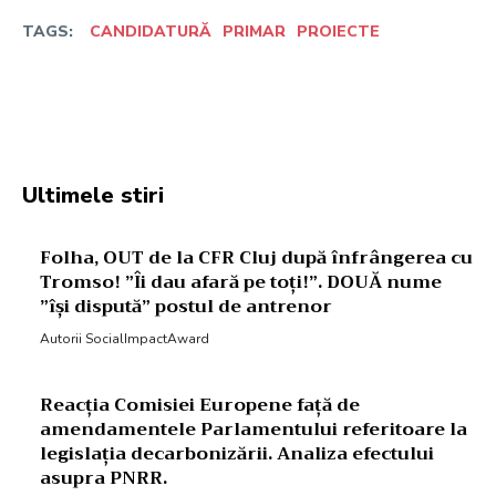
TAGS:
CANDIDATURĂ
PRIMAR
PROIECTE
Facebook
Twitter
Pinterest
W
Ultimele stiri
Folha, OUT de la CFR Cluj după înfrângerea cu
Tromso! ”Îi dau afară pe toți!”. DOUĂ nume
”își dispută” postul de antrenor
Autorii SocialImpactAward
Reacția Comisiei Europene față de
amendamentele Parlamentului referitoare la
legislația decarbonizării. Analiza efectului
asupra PNRR.