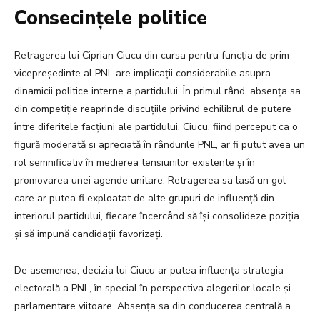
Consecințele politice
Retragerea lui Ciprian Ciucu din cursa pentru funcția de prim-
vicepreședinte al PNL are implicații considerabile asupra
dinamicii politice interne a partidului. În primul rând, absența sa
din competiție reaprinde discuțiile privind echilibrul de putere
între diferitele facțiuni ale partidului. Ciucu, fiind perceput ca o
figură moderată și apreciată în rândurile PNL, ar fi putut avea un
rol semnificativ în medierea tensiunilor existente și în
promovarea unei agende unitare. Retragerea sa lasă un gol
care ar putea fi exploatat de alte grupuri de influență din
interiorul partidului, fiecare încercând să își consolideze poziția
și să impună candidații favorizați.
De asemenea, decizia lui Ciucu ar putea influența strategia
electorală a PNL, în special în perspectiva alegerilor locale și
parlamentare viitoare. Absența sa din conducerea centrală a