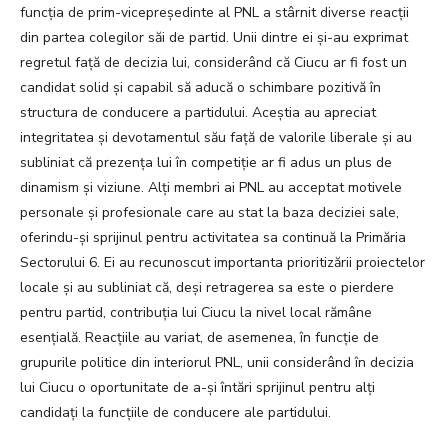
funcția de prim-vicepreședinte al PNL a stârnit diverse reacții
din partea colegilor săi de partid. Unii dintre ei și-au exprimat
regretul față de decizia lui, considerând că Ciucu ar fi fost un
candidat solid și capabil să aducă o schimbare pozitivă în
structura de conducere a partidului. Aceștia au apreciat
integritatea și devotamentul său față de valorile liberale și au
subliniat că prezența lui în competiție ar fi adus un plus de
dinamism și viziune. Alți membri ai PNL au acceptat motivele
personale și profesionale care au stat la baza deciziei sale,
oferindu-și sprijinul pentru activitatea sa continuă la Primăria
Sectorului 6. Ei au recunoscut importanta prioritizării proiectelor
locale și au subliniat că, deși retragerea sa este o pierdere
pentru partid, contribuția lui Ciucu la nivel local rămâne
esențială. Reacțiile au variat, de asemenea, în funcție de
grupurile politice din interiorul PNL, unii considerând în decizia
lui Ciucu o oportunitate de a-și întări sprijinul pentru alți
candidați la funcțiile de conducere ale partidului.