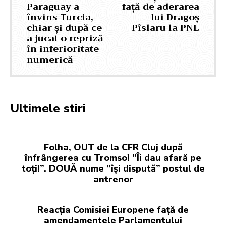
Paraguay a
față de aderarea
învins Turcia,
lui Dragoș
chiar și după ce
Pîslaru la PNL
a jucat o repriză
în inferioritate
numerică
Ultimele stiri
Folha, OUT de la CFR Cluj după
înfrângerea cu Tromso! ”Îi dau afară pe
toți!”. DOUĂ nume ”își dispută” postul de
antrenor
Reacția Comisiei Europene față de
amendamentele Parlamentului