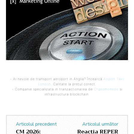
- Ai nevoie de transport aeroport in Anglia? Încearcă
Airport Taxi
London
. Calitate la prețul corect.
- Companie specializata in tranzactionarea de
Criptomonede
si
infrastructura blockchain.
Articolul precedent
Articolul următor
CM 2026:
Reacția REPER