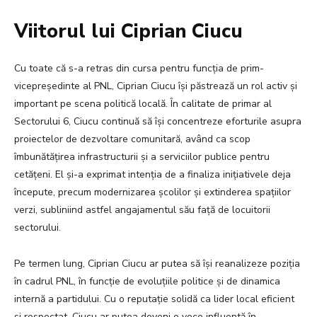
Viitorul lui Ciprian Ciucu
Cu toate că s-a retras din cursa pentru funcția de prim-
vicepreședinte al PNL, Ciprian Ciucu își păstrează un rol activ și
important pe scena politică locală. În calitate de primar al
Sectorului 6, Ciucu continuă să își concentreze eforturile asupra
proiectelor de dezvoltare comunitară, având ca scop
îmbunătățirea infrastructurii și a serviciilor publice pentru
cetățeni. El și-a exprimat intenția de a finaliza inițiativele deja
începute, precum modernizarea școlilor și extinderea spațiilor
verzi, subliniind astfel angajamentul său față de locuitorii
sectorului.
Pe termen lung, Ciprian Ciucu ar putea să își reanalizeze poziția
în cadrul PNL, în funcție de evoluțiile politice și de dinamica
internă a partidului. Cu o reputație solidă ca lider local eficient
și respectat, Ciucu ar putea deveni o voce influentă în