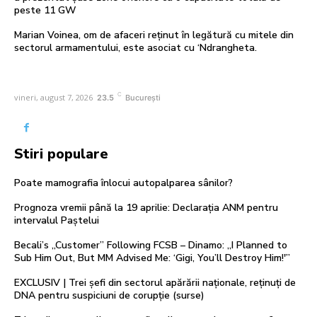
peste 11 GW
Marian Voinea, om de afaceri reținut în legătură cu mitele din
sectorul armamentului, este asociat cu ‘Ndrangheta.
C
vineri, august 7, 2026
23.5
București
Stiri populare
Poate mamografia înlocui autopalparea sânilor?
Prognoza vremii până la 19 aprilie: Declarația ANM pentru
intervalul Paștelui
Becali’s „Customer” Following FCSB – Dinamo: „I Planned to
Sub Him Out, But MM Advised Me: ‘Gigi, You’ll Destroy Him!'”
EXCLUSIV | Trei șefi din sectorul apărării naționale, reținuți de
DNA pentru suspiciuni de corupție (surse)