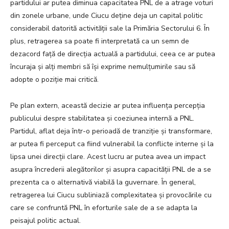
partidului ar putea diminua capacitatea PNL de a atrage voturi
din zonele urbane, unde Ciucu deține deja un capital politic
considerabil datorită activității sale la Primăria Sectorului 6. În
plus, retragerea sa poate fi interpretată ca un semn de
dezacord față de direcția actuală a partidului, ceea ce ar putea
încuraja și alți membri să își exprime nemulțumirile sau să
adopte o poziție mai critică.
Pe plan extern, această decizie ar putea influența percepția
publicului despre stabilitatea și coeziunea internă a PNL.
Partidul, aflat deja într-o perioadă de tranziție și transformare,
ar putea fi perceput ca fiind vulnerabil la conflicte interne și la
lipsa unei direcții clare. Acest lucru ar putea avea un impact
asupra încrederii alegătorilor și asupra capacității PNL de a se
prezenta ca o alternativă viabilă la guvernare. În general,
retragerea lui Ciucu subliniază complexitatea și provocările cu
care se confruntă PNL în eforturile sale de a se adapta la
peisajul politic actual.