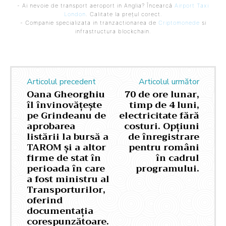
- Ai nevoie de transport aeroport in Anglia? Încearcă
Airport Taxi
London
. Calitate la prețul corect.
- Companie specializata in tranzactionarea de
Criptomonede
si
infrastructura blockchain.
Articolul precedent
Articolul următor
Oana Gheorghiu
70 de ore lunar,
îl învinovățește
timp de 4 luni,
pe Grindeanu de
electricitate fără
aprobarea
costuri. Opțiuni
listării la bursă a
de înregistrare
TAROM și a altor
pentru români
firme de stat în
în cadrul
perioada în care
programului.
a fost ministru al
Transporturilor,
oferind
documentația
corespunzătoare.