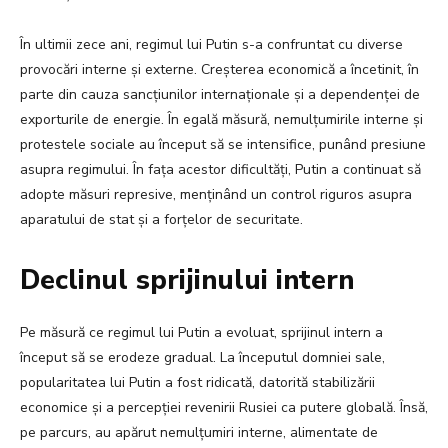
În ultimii zece ani, regimul lui Putin s-a confruntat cu diverse
provocări interne și externe. Creșterea economică a încetinit, în
parte din cauza sancțiunilor internaționale și a dependenței de
exporturile de energie. În egală măsură, nemulțumirile interne și
protestele sociale au început să se intensifice, punând presiune
asupra regimului. În fața acestor dificultăți, Putin a continuat să
adopte măsuri represive, menținând un control riguros asupra
aparatului de stat și a forțelor de securitate.
Declinul sprijinului intern
Pe măsură ce regimul lui Putin a evoluat, sprijinul intern a
început să se erodeze gradual. La începutul domniei sale,
popularitatea lui Putin a fost ridicată, datorită stabilizării
economice și a percepției revenirii Rusiei ca putere globală. Însă,
pe parcurs, au apărut nemulțumiri interne, alimentate de