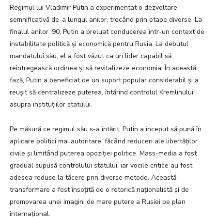
Regimul lui Vladimir Putin a experimentat o dezvoltare
semnificativă de-a lungul anilor, trecând prin etape diverse. La
finalul anilor ’90, Putin a preluat conducerea într-un context de
instabilitate politică și economică pentru Rusia. La debutul
mandatului său, el a fost văzut ca un lider capabil să
reîntregească ordinea și să revitalizeze economia. În această
fază, Putin a beneficiat de un suport popular considerabil și a
reușit să centralizeze puterea, întărind controlul Kremlinului
asupra instituțiilor statului.
Pe măsură ce regimul său s-a întărit, Putin a început să pună în
aplicare politici mai autoritare, făcând reduceri ale libertăților
civile și limitând puterea opoziției politice. Mass-media a fost
gradual supusă controlului statului, iar vocile critice au fost
adesea reduse la tăcere prin diverse metode. Această
transformare a fost însoțită de o retorică naționalistă și de
promovarea unei imagini de mare putere a Rusiei pe plan
internațional.