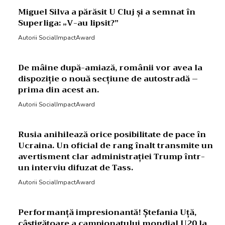
Miguel Silva a părăsit U Cluj și a semnat în
Superliga: „V-au lipsit?”
Autorii SocialImpactAward
De mâine după-amiază, românii vor avea la
dispoziție o nouă secțiune de autostradă –
prima din acest an.
Autorii SocialImpactAward
Rusia anihilează orice posibilitate de pace în
Ucraina. Un oficial de rang înalt transmite un
avertisment clar administrației Trump într-
un interviu difuzat de Tass.
Autorii SocialImpactAward
Performanță impresionantă! Ștefania Uță,
câștigătoare a campionatului mondial U20 la