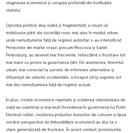
stagnarea economică și corupția profundă din instituțiile
statului.
Opoziția politică, deși slabă și fragmentată, a reușit să
mobilizeze părți ale societății ruse, mai ales în mediul urban,
unde nemulțumirile față de regimul autoritar s-au intensificat.
Protestele din marile orașe, precum Moscova și Sankt
Petersburg, au devenit mai frecvente, reflectând o frustrare tot
mai mare cu privire la guvernarea țării. De asemenea, tineretul
urban, mai conectat la sursele de informare alternative și
influențat de valorile occidentale, a început să își exprime tot
mai des nemulțumirea față de regimul actual.
În plus, crizele economice repetate și scăderea standardului de
viață au subminat și mai mult încrederea în guvernarea lui Putin.
Declinul rublei, creșterea prețurilor bunurilor de consum și lipsa
oricăror perspective de îmbunătățire economică au dus la o
stare generalizată de frustrare. În acest context, promisiunile