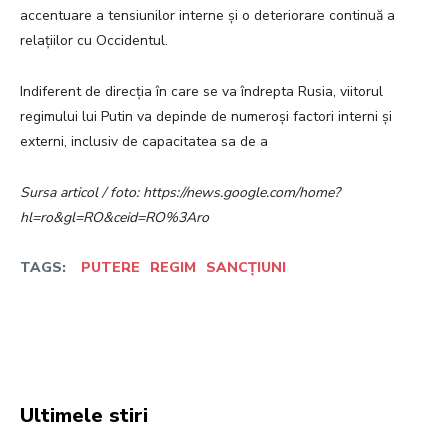
accentuare a tensiunilor interne și o deteriorare continuă a
relațiilor cu Occidentul.
Indiferent de direcția în care se va îndrepta Rusia, viitorul
regimului lui Putin va depinde de numeroși factori interni și
externi, inclusiv de capacitatea sa de a
Sursa articol / foto: https://news.google.com/home?
hl=ro&gl=RO&ceid=RO%3Aro
TAGS:
PUTERE
REGIM
SANCȚIUNI
Facebook
Twitter
Pinterest
W
Ultimele stiri