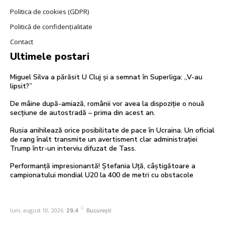
Politica de cookies (GDPR)
Politică de confidențialitate
Contact
Ultimele postari
Miguel Silva a părăsit U Cluj și a semnat în Superliga: „V-au
lipsit?”
De mâine după-amiază, românii vor avea la dispoziție o nouă
secțiune de autostradă – prima din acest an.
Rusia anihilează orice posibilitate de pace în Ucraina. Un oficial
de rang înalt transmite un avertisment clar administrației
Trump într-un interviu difuzat de Tass.
Performanță impresionantă! Ștefania Uță, câștigătoare a
campionatului mondial U20 la 400 de metri cu obstacole
C
luni, august 10, 2026
29.4
București