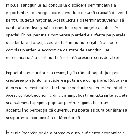
În plus, sancțiunile au condus la o scădere semnificativă a
exporturilor de energie, care constituie o sursă crucială de venit
pentru bugetul național. Acest lucru a determinat guvernul să
caute alternative și să se orienteze spre piețele asiatice, în
special China, pentru a compensa pierderile suferite pe piețele
occidentale. Totuși, aceste eforturi nu au reușit să acopere
complet pierderile economice cauzate de sancțiuni, iar
economia rusă a continuat să resimtă presiuni considerabile.
Impactul sancțiunilor s-a resimțit și în rândul populației, prin
creșterea prețurilor și scăderea puterii de cumpărare. Rubla s-a
depreciat semnificativ, afectând importurile și generând inflație.
Acest context economic dificil a amplificat nemulțumirile sociale
și a subminat sprijinul popular pentru regimul lui Putin,
accentuând percepția că guvernul nu poate asigura bunăstarea
și siguranța economică a cetățenilor săi.
În ciuda încercărilor de a promova auto-suficiența economică și