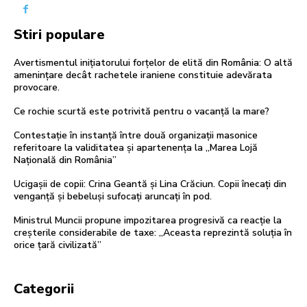
Stiri populare
Avertismentul inițiatorului forțelor de elită din România: O altă
amenințare decât rachetele iraniene constituie adevărata
provocare.
Ce rochie scurtă este potrivită pentru o vacanță la mare?
Contestație în instanță între două organizații masonice
referitoare la validitatea și apartenența la „Marea Lojă
Națională din România”
Ucigașii de copii: Crina Geantă și Lina Crăciun. Copii înecați din
venganță și bebeluși sufocați aruncați în pod.
Ministrul Muncii propune impozitarea progresivă ca reacție la
creșterile considerabile de taxe: „Aceasta reprezintă soluția în
orice țară civilizată”
Categorii