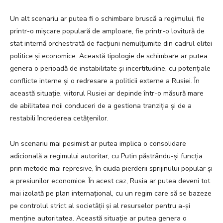
Un alt scenariu ar putea fi o schimbare bruscă a regimului, fie
printr-o mișcare populară de amploare, fie printr-o lovitură de
stat internă orchestrată de facțiuni nemulțumite din cadrul elitei
politice și economice. Această tipologie de schimbare ar putea
genera o perioadă de instabilitate și incertitudine, cu potențiale
conflicte interne și o redresare a politicii externe a Rusiei. În
această situație, viitorul Rusiei ar depinde într-o măsură mare
de abilitatea noii conduceri de a gestiona tranziția și de a
restabili încrederea cetățenilor.
Un scenariu mai pesimist ar putea implica o consolidare
adicională a regimului autoritar, cu Putin păstrându-și funcția
prin metode mai represive, în ciuda pierderii sprijinului popular și
a presiunilor economice. În acest caz, Rusia ar putea deveni tot
mai izolată pe plan internațional, cu un regim care să se bazeze
pe controlul strict al societății și al resurselor pentru a-și
menține autoritatea. Această situație ar putea genera o