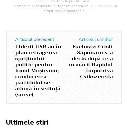
London
. Calitate la prețul corect.
- Companie specializata in tranzactionarea de
Criptomonede
si
infrastructura blockchain.
Articolul precedent
Articolul următor
Liderii USR au în
Exclusiv: Cristi
plan retragerea
Săpunaru s-a
sprijinului
decis după ce a
politic pentru
urmărit Rapidul
Ionuț Moșteanu;
împotriva
conducerea
Csikszereda
partidului se
adună în ședință
(surse)
Ultimele stiri