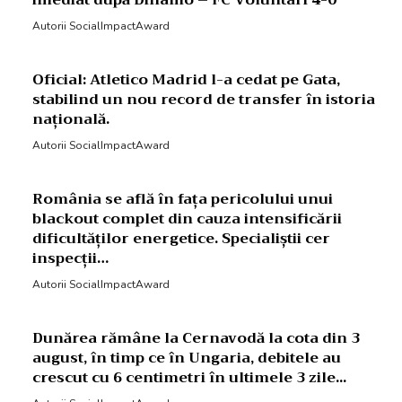
imediat după Dinamo – FC Voluntari 4-0
Autorii SocialImpactAward
Oficial: Atletico Madrid l-a cedat pe Gata,
stabilind un nou record de transfer în istoria
națională.
Autorii SocialImpactAward
România se află în fața pericolului unui
blackout complet din cauza intensificării
dificultăților energetice. Specialiștii cer
inspecții…
Autorii SocialImpactAward
Dunărea rămâne la Cernavodă la cota din 3
august, în timp ce în Ungaria, debitele au
crescut cu 6 centimetri în ultimele 3 zile...