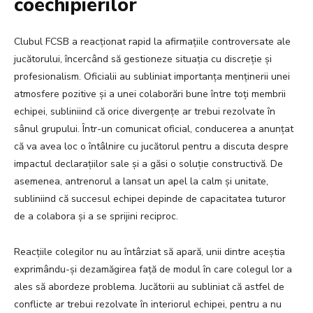
coechipierilor
Clubul FCSB a reacționat rapid la afirmațiile controversate ale
jucătorului, încercând să gestioneze situația cu discreție și
profesionalism. Oficialii au subliniat importanța menținerii unei
atmosfere pozitive și a unei colaborări bune între toți membrii
echipei, subliniind că orice divergențe ar trebui rezolvate în
sânul grupului. Într-un comunicat oficial, conducerea a anunțat
că va avea loc o întâlnire cu jucătorul pentru a discuta despre
impactul declarațiilor sale și a găsi o soluție constructivă. De
asemenea, antrenorul a lansat un apel la calm și unitate,
subliniind că succesul echipei depinde de capacitatea tuturor
de a colabora și a se sprijini reciproc.
Reacțiile colegilor nu au întârziat să apară, unii dintre aceștia
exprimându-și dezamăgirea față de modul în care colegul lor a
ales să abordeze problema. Jucătorii au subliniat că astfel de
conflicte ar trebui rezolvate în interiorul echipei, pentru a nu