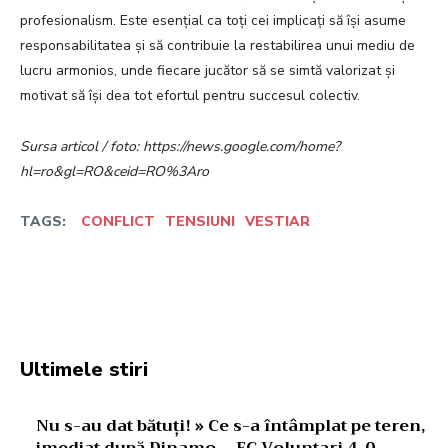
profesionalism. Este esențial ca toți cei implicați să își asume
responsabilitatea și să contribuie la restabilirea unui mediu de
lucru armonios, unde fiecare jucător să se simtă valorizat și
motivat să își dea tot efortul pentru succesul colectiv.
Sursa articol / foto: https://news.google.com/home?
hl=ro&gl=RO&ceid=RO%3Aro
TAGS:
CONFLICT
TENSIUNI
VESTIAR
Facebook
Twitter
Pinterest
W
Ultimele stiri
Nu s-au dat bătuți! » Ce s-a întâmplat pe teren,