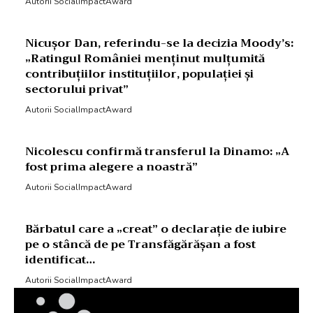
Autorii SocialImpactAward
Nicușor Dan, referindu-se la decizia Moody’s:
„Ratingul României menținut mulțumită
contribuțiilor instituțiilor, populației și
sectorului privat”
Autorii SocialImpactAward
Nicolescu confirmă transferul la Dinamo: „A
fost prima alegere a noastră”
Autorii SocialImpactAward
Bărbatul care a „creat” o declarație de iubire
pe o stâncă de pe Transfăgărășan a fost
identificat…
Autorii SocialImpactAward