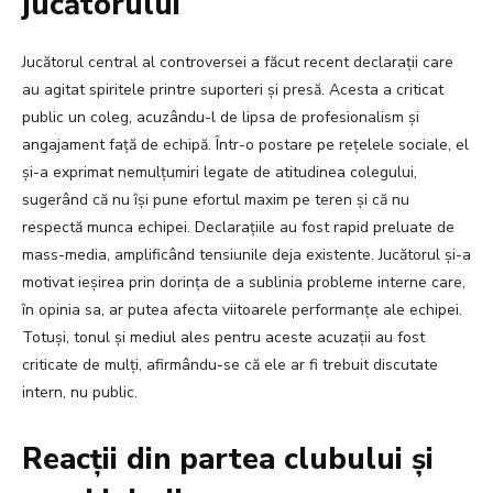
jucătorului
Jucătorul central al controversei a făcut recent declarații care
au agitat spiritele printre suporteri și presă. Acesta a criticat
public un coleg, acuzându-l de lipsa de profesionalism și
angajament față de echipă. Într-o postare pe rețelele sociale, el
și-a exprimat nemulțumiri legate de atitudinea colegului,
sugerând că nu își pune efortul maxim pe teren și că nu
respectă munca echipei. Declarațiile au fost rapid preluate de
mass-media, amplificând tensiunile deja existente. Jucătorul și-a
motivat ieșirea prin dorința de a sublinia probleme interne care,
în opinia sa, ar putea afecta viitoarele performanțe ale echipei.
Totuși, tonul și mediul ales pentru aceste acuzații au fost
criticate de mulți, afirmându-se că ele ar fi trebuit discutate
intern, nu public.
Reacții din partea clubului și