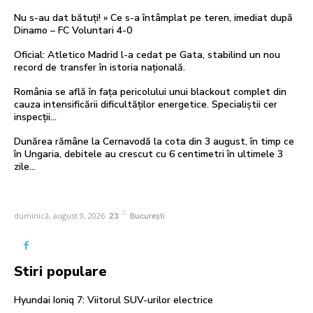
Nu s-au dat bătuți! » Ce s-a întâmplat pe teren, imediat după
Dinamo – FC Voluntari 4-0
Oficial: Atletico Madrid l-a cedat pe Gata, stabilind un nou
record de transfer în istoria națională.
România se află în fața pericolului unui blackout complet din
cauza intensificării dificultăților energetice. Specialiștii cer
inspecții…
Dunărea rămâne la Cernavodă la cota din 3 august, în timp ce
în Ungaria, debitele au crescut cu 6 centimetri în ultimele 3
zile...
C
duminică, august 9, 2026
23
București
Stiri populare
Hyundai Ioniq 7: Viitorul SUV-urilor electrice