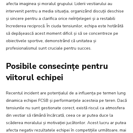
afecta imaginea și moralul grupului. Liderii vestiarului au
intervenit pentru a media situația, organizând discuții deschise
și sincere pentru a clarifica orice neînțelegeri și a restabili
încrederea reciprocă. În ciuda tensiunilor, echipa este hotărâtă
să depășească acest moment dificil și să se concentreze pe
obiectivele sportive, demonstrând că unitatea și
profesionalismul sunt cruciale pentru succes.
Posibile consecințe pentru
viitorul echipei
Recentul incident are potențialul de a influența pe termen lung
dinamica echipei FCSB și performanțele acesteia pe teren. Dacă
tensiunile nu sunt gestionate corect, există riscul ca atmosfera
din vestiar să rămână încărcată, ceea ce ar putea duce la
scăderea moralului și motivației jucătorilor. Acest lucru ar putea
afecta negativ rezultatele echipei în competițiile următoare, mai