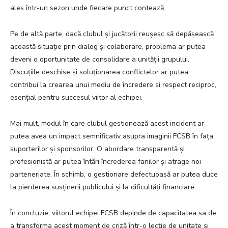
ales într-un sezon unde fiecare punct contează.
Pe de altă parte, dacă clubul și jucătorii reușesc să depășească
această situație prin dialog și colaborare, problema ar putea
deveni o oportunitate de consolidare a unității grupului.
Discuțiile deschise și soluționarea conflictelor ar putea
contribui la crearea unui mediu de încredere și respect reciproc,
esențial pentru succesul viitor al echipei.
Mai mult, modul în care clubul gestionează acest incident ar
putea avea un impact semnificativ asupra imaginii FCSB în fața
suporterilor și sponsorilor. O abordare transparentă și
profesionistă ar putea întări încrederea fanilor și atrage noi
parteneriate. În schimb, o gestionare defectuoasă ar putea duce
la pierderea susținerii publicului și la dificultăți financiare.
În concluzie, viitorul echipei FCSB depinde de capacitatea sa de
a transforma acest moment de criză într-o lecție de unitate și