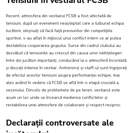
Tensiuni în vestiarul FCSB
Recent, atmosfera din vestiarul FCSB a fost afectată de
tensiuni, după un eveniment neașteptat care a tulburat echipa.
Jucătorii, obișnuiți să facă față presiunilor din competițiile
sportive, s-au aflat în mijlocul unui conflict intern ce ar putea
destabiliza cooperarea grupului. Surse din cadrul clubului au
dezvăluit că tensiunile au crescut din cauza unor neînțelegeri
între doi jucători importanți, conducând la o atmosferă încordată
și discuții intense în vestiar. Antrenorul și staff-ul sunt îngrijorați
de efectul acestor tensiuni asupra performanței echipei, mai
ales având în vedere că FCSB se află într-o etapă crucială a
sezonului. Dincolo de problemele de pe teren, vestiarul este
acum un loc unde se încearcă medierea conflictelor și
restabilirea unei atmosfere de colaborare și respect reciproc.
Declarații controversate ale