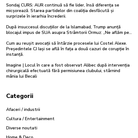
Sondaj CURS: AUR continuă să fie lider, însă diferența se
micșorează. Starea partidelor din coaliția desfăcută și
surprizele în ierarhia încrederii.
După insuccesul discuțiilor de la Islamabad, Trump anunță
blocajul impus de SUA asupra Strâmtorii Ormuz: „Ne aflăm pe…
Cum au reușit avocații să întârzie procesele lui Costel Alexe.
Președintele CJ Iași se află în fața a două cazuri de corupție în
instanță.
Imagine | Locul în care a fost observat Alibec după intervenția
chirurgicală efectuată fără permisiunea clubului, stârnind
mânia lui Becali
Categorii
Afaceri / industrii
Cultura / Entertainment
Diverse noutati
Home & Deco