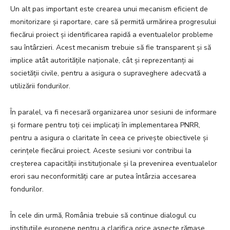
Un alt pas important este crearea unui mecanism eficient de
monitorizare și raportare, care să permită urmărirea progresului
fiecărui proiect și identificarea rapidă a eventualelor probleme
sau întârzieri. Acest mecanism trebuie să fie transparent și să
implice atât autoritățile naționale, cât și reprezentanți ai
societății civile, pentru a asigura o supraveghere adecvată a
utilizării fondurilor.
În paralel, va fi necesară organizarea unor sesiuni de informare
și formare pentru toți cei implicați în implementarea PNRR,
pentru a asigura o claritate în ceea ce privește obiectivele și
cerințele fiecărui proiect. Aceste sesiuni vor contribui la
creșterea capacității instituționale și la prevenirea eventualelor
erori sau neconformități care ar putea întârzia accesarea
fondurilor.
În cele din urmă, România trebuie să continue dialogul cu
instituțiile europene pentru a clarifica orice aspecte rămase