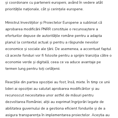
și coordonare cu partenerii europeni, având în vedere atât
prioritățile naționale, cât și cerințele europene.
Ministrul Investițiilor și Proiectelor Europene a subliniat că
aprobarea modificării PNRR constituie o recunoaștere a
eforturilor depuse de autoritățile române pentru a adapta
planul la contextul actual și pentru a răspunde nevoilor
economice și sociale ale țării. De asemenea, a accentuat faptul
că aceste fonduri vor fi folosite pentru a sprijini tranziția către o
economie verde și digitală, ceea ce va aduce avantaje pe
termen lung pentru toți cetățenii.
Reacțiile din partea opoziției au fost, însă, mixte. În timp ce unii
lideri ai opoziției au salutat aprobarea modificărilor și au
recunoscut necesitatea unor astfel de măsuri pentru
dezvoltarea României, alții au exprimat îngrijorări legate de
abilitatea guvernului de a gestiona eficient fondurile și de a
asigura transparența în implementarea proiectelor. Aceștia au