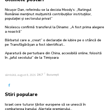
Nicușor Dan, referindu-se la decizia Moody’s: „Ratingul
României menținut mulțumită contribuțiilor instituțiilor,
populației și sectorului privat”
Nicolescu confirmă transferul la Dinamo: „A fost prima alegere
a noastră”
Bărbatul care a „creat” o declarație de iubire pe o stâncă de
pe Transfăgărășan a fost identificat…
Aparatură de perturbare din China, accesibilă online, folosită
în „jaful secolului” de la Timișoara
C
sâmbătă, august 8, 2026
24.7
București
Stiri populare
Israel cere tuturor țărilor europene să se unescă în
combaterea Iranului. Alertele premierului…