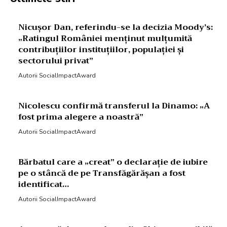
Nicușor Dan, referindu-se la decizia Moody’s:
„Ratingul României menținut mulțumită
contribuțiilor instituțiilor, populației și
sectorului privat”
Autorii SocialImpactAward
Nicolescu confirmă transferul la Dinamo: „A
fost prima alegere a noastră”
Autorii SocialImpactAward
Bărbatul care a „creat” o declarație de iubire
pe o stâncă de pe Transfăgărășan a fost
identificat…
Autorii SocialImpactAward