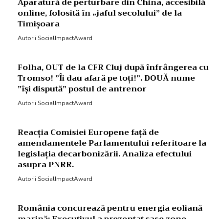
Aparatură de perturbare din China, accesibilă
online, folosită în „jaful secolului” de la
Timișoara
Autorii SocialImpactAward
Folha, OUT de la CFR Cluj după înfrângerea cu
Tromso! ”Îi dau afară pe toți!”. DOUĂ nume
”își dispută” postul de antrenor
Autorii SocialImpactAward
Reacția Comisiei Europene față de
amendamentele Parlamentului referitoare la
legislația decarbonizării. Analiza efectului
asupra PNRR.
Autorii SocialImpactAward
România concurează pentru energia eoliană
marină: Executivul a prezentat șase zone