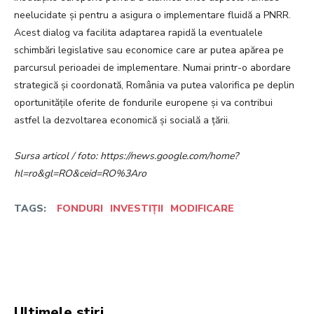
neelucidate și pentru a asigura o implementare fluidă a PNRR.
Acest dialog va facilita adaptarea rapidă la eventualele
schimbări legislative sau economice care ar putea apărea pe
parcursul perioadei de implementare. Numai printr-o abordare
strategică și coordonată, România va putea valorifica pe deplin
oportunitățile oferite de fondurile europene și va contribui
astfel la dezvoltarea economică și socială a țării.
Sursa articol / foto: https://news.google.com/home?
hl=ro&gl=RO&ceid=RO%3Aro
TAGS:
FONDURI
INVESTIȚII
MODIFICARE
Facebook
Twitter
Pinterest
W
Ultimele stiri