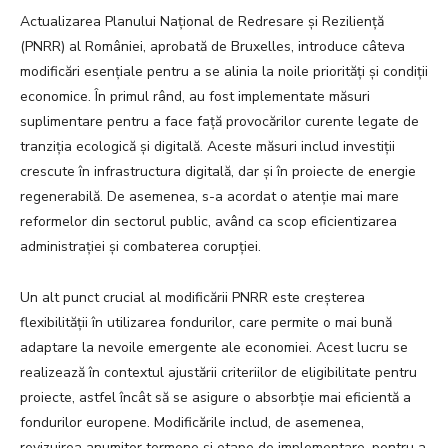
Actualizarea Planului Național de Redresare și Reziliență
(PNRR) al României, aprobată de Bruxelles, introduce câteva
modificări esențiale pentru a se alinia la noile priorități și condiții
economice. În primul rând, au fost implementate măsuri
suplimentare pentru a face față provocărilor curente legate de
tranziția ecologică și digitală. Aceste măsuri includ investiții
crescute în infrastructura digitală, dar și în proiecte de energie
regenerabilă. De asemenea, s-a acordat o atenție mai mare
reformelor din sectorul public, având ca scop eficientizarea
administrației și combaterea corupției.
Un alt punct crucial al modificării PNRR este creșterea
flexibilității în utilizarea fondurilor, care permite o mai bună
adaptare la nevoile emergente ale economiei. Acest lucru se
realizează în contextul ajustării criteriilor de eligibilitate pentru
proiecte, astfel încât să se asigure o absorbție mai eficientă a
fondurilor europene. Modificările includ, de asemenea,
revizuirea anumitor termene și etape de implementare, pentru a