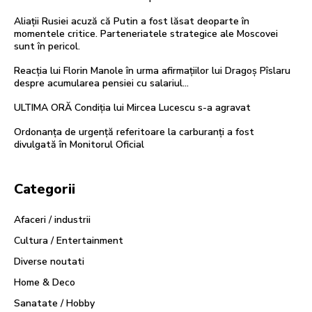
Aliații Rusiei acuză că Putin a fost lăsat deoparte în
momentele critice. Parteneriatele strategice ale Moscovei
sunt în pericol.
Reacția lui Florin Manole în urma afirmațiilor lui Dragoș Pîslaru
despre acumularea pensiei cu salariul…
ULTIMA ORĂ Condiția lui Mircea Lucescu s-a agravat
Ordonanța de urgență referitoare la carburanți a fost
divulgată în Monitorul Oficial
Categorii
Afaceri / industrii
Cultura / Entertainment
Diverse noutati
Home & Deco
Sanatate / Hobby