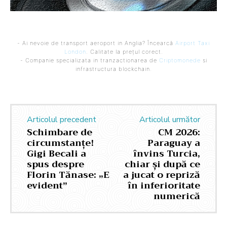
- Ai nevoie de transport aeroport in Anglia? Încearcă
Airport Taxi
London
. Calitate la prețul corect.
- Companie specializata in tranzactionarea de
Criptomonede
si
infrastructura blockchain.
Articolul precedent
Articolul următor
Schimbare de
CM 2026:
circumstanțe!
Paraguay a
Gigi Becali a
învins Turcia,
spus despre
chiar și după ce
Florin Tănase: „E
a jucat o repriză
evident”
în inferioritate
numerică