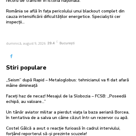
record de transfer în istoria națională.
România se află în fața pericolului unui blackout complet din
cauza intensificării dificultăților energetice. Specialiștii cer
inspecții…
C
duminică, august 9, 2026
29.4
București
Stiri populare
„Seism” după Rapid – Metaloglobus: tehnicianul va fi dat afară
mâine dimineață
Faceți haz de necaz! Mesajul de la Slobozia – FCSB: „Poseedă
echipă, au valoare…”
Un tânăr aviator militar a pierdut viața la baza aeriană Borcea,
în tentativa de a salva un câine căzut într-un rezervor cu apă.
Costel Gâlcă a avut o reacție furioasă în cadrul interviului,
forțând reporterul să-și prezinte scuzele!