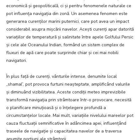
economică și geopoliticală, ci și pentru fenomenele naturale ce
pot influența navigația din zonă. Un asemenea fenomen este
generarea curenților marini puternici, care pot avea un impact
considerabil asupra mișcării navelor. Acești curenți apar datorită
variațiilor de temperatură și salinitate între apele Golfului Persic
și cele ale Oceanului Indian, formând un sistem complex de
fluxuri de apă care poate surprinde chiar și cei mai nobili
navigatori.
În plus față de curenți, vânturile intense, denumite local
„shamal”, pot provoca furtuni neașteptate, amplificând valurile
și diminuând vizibilitatea. Aceste condiții meteo imprevizibile
transformă navigația prin strâmtoare într-o provocare, necesită
o planificare minuțioasă și o înțelegere profundă a
circumstanțelor locale. Mai mult, variațiile nivelului mareelor pot
cauza fluctuații semnificative în adâncimea apei, influențând
traseele de navigație și capacitatea navelor de a traversa
anumite porțiuni ale strâmtorii.