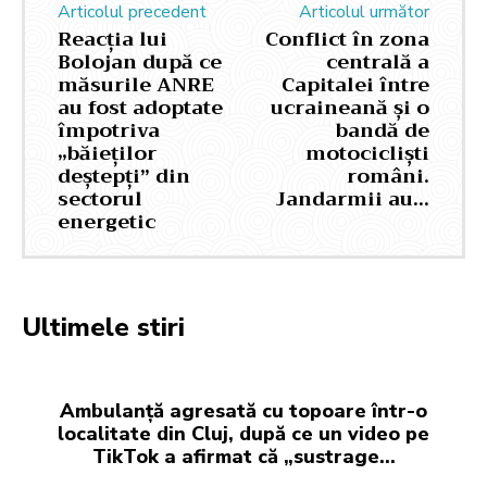
Articolul precedent
Articolul următor
Reacția lui
Conflict în zona
Bolojan după ce
centrală a
măsurile ANRE
Capitalei între
au fost adoptate
ucraineană și o
împotriva
bandă de
„băieților
motocicliști
deștepți” din
români.
sectorul
Jandarmii au…
energetic
Ultimele stiri
Ambulanță agresată cu topoare într-o
localitate din Cluj, după ce un video pe
TikTok a afirmat că „sustrage…