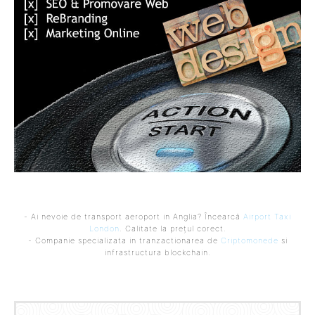
- Ai nevoie de transport aeroport in Anglia? Încearcă
Airport Taxi
London
. Calitate la prețul corect.
- Companie specializata in tranzactionarea de
Criptomonede
si
infrastructura blockchain.