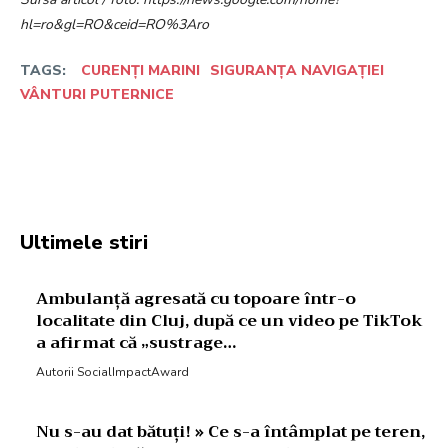
hl=ro&gl=RO&ceid=RO%3Aro
TAGS:
CURENȚI MARINI
SIGURANȚA NAVIGAȚIEI
VÂNTURI PUTERNICE
Facebook
Twitter
Pinterest
W
Ultimele stiri
Ambulanță agresată cu topoare într-o
localitate din Cluj, după ce un video pe TikTok
a afirmat că „sustrage…
Autorii SocialImpactAward
Nu s-au dat bătuți! » Ce s-a întâmplat pe teren,