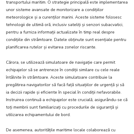
transportului maritim. O strategie principală este implementarea
unor sisteme avansate de monitorizare a condițiilor
meteorologice și a curenților marini. Aceste sisteme folosesc
tehnologii de ultimă oră, inclusiv sateliți și senzori subacvatici,
pentru a furniza informații actualizate în timp real despre
condițiile din strâmtoare. Datele obținute sunt esențiale pentru
planificarea rutelor și evitarea zonelor riscante.
Cărora, se utilizează simulatoare de navigație care permit
echipajelor să se antreneze în condiții similare cu cele reale
întâlnite în strâmtoare. Aceste simulatoare contribuie la
pregătirea navigatorilor să facă față situațiilor de urgență și să
ia decizii rapide și eficiente în special în condiții nefavorabile.
Instruirea continuă a echipajelor este crucială, asigurându-se că
toți membrii sunt familiarizați cu procedurile de siguranță și
utilizarea echipamentului de bord.
De asemenea, autoritățile maritime locale colaborează cu