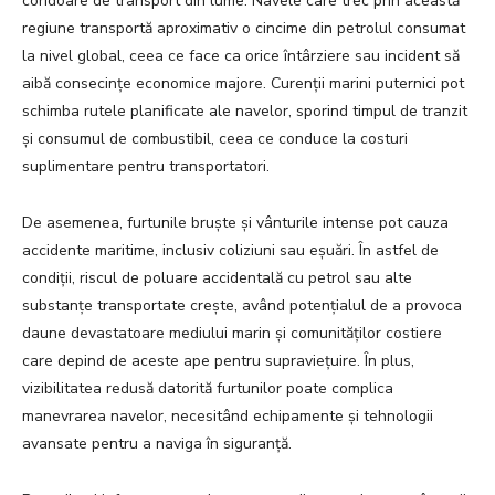
coridoare de transport din lume. Navele care trec prin această
regiune transportă aproximativ o cincime din petrolul consumat
la nivel global, ceea ce face ca orice întârziere sau incident să
aibă consecințe economice majore. Curenții marini puternici pot
schimba rutele planificate ale navelor, sporind timpul de tranzit
și consumul de combustibil, ceea ce conduce la costuri
suplimentare pentru transportatori.
De asemenea, furtunile bruște și vânturile intense pot cauza
accidente maritime, inclusiv coliziuni sau eșuări. În astfel de
condiții, riscul de poluare accidentală cu petrol sau alte
substanțe transportate crește, având potențialul de a provoca
daune devastatoare mediului marin și comunităților costiere
care depind de aceste ape pentru supraviețuire. În plus,
vizibilitatea redusă datorită furtunilor poate complica
manevrarea navelor, necesitând echipamente și tehnologii
avansate pentru a naviga în siguranță.