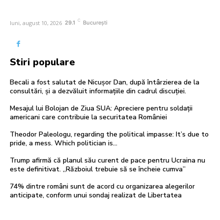
C
luni, august 10, 2026
29.1
București
Stiri populare
Becali a fost salutat de Nicușor Dan, după întârzierea de la
consultări, și a dezvăluit informațiile din cadrul discuției.
Mesajul lui Bolojan de Ziua SUA: Apreciere pentru soldații
americani care contribuie la securitatea României
Theodor Paleologu, regarding the political impasse: It’s due to
pride, a mess. Which politician is…
Trump afirmă că planul său curent de pace pentru Ucraina nu
este definitivat. „Războiul trebuie să se încheie cumva”
74% dintre români sunt de acord cu organizarea alegerilor
anticipate, conform unui sondaj realizat de Libertatea