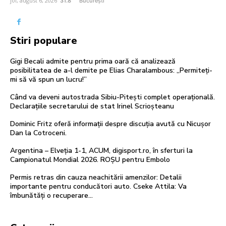
joi, august 6, 2026
31.8
București
Stiri populare
Gigi Becali admite pentru prima oară că analizează
posibilitatea de a-l demite pe Elias Charalambous: „Permiteți-
mi să vă spun un lucru!”
Când va deveni autostrada Sibiu-Pitești complet operațională.
Declarațiile secretarului de stat Irinel Scrioșteanu
Dominic Fritz oferă informații despre discuția avută cu Nicușor
Dan la Cotroceni.
Argentina – Elveția 1-1, ACUM, digisport.ro, în sferturi la
Campionatul Mondial 2026. ROȘU pentru Embolo
Permis retras din cauza neachitării amenzilor: Detalii
importante pentru conducători auto. Cseke Attila: Va
îmbunătăți o recuperare…