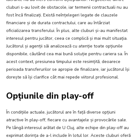
cluburi s-au lovit de obstacole, iar termenii contractuali nu au
fost încă finalizați. Există neînțelegeri legate de clauzele
financiare și de durata contractului, care au întârziat
oficializarea transferului. În plus, alte cluburi și-au manifestat
interesul pentru jucător, ceea ce complică și mai mult situația.
Jucătorul și agenții săi analizează cu atenție toate opțiunile
disponibile, căutând cea mai bună soluție pentru cariera sa. În
acest context, presiunea timpului este resimțită, deoarece
perioada transferurilor se apropie de finalizare, iar jucătorul își
dorește să își clarifice cât mai repede viitorul profesional.
Opțiunile din play-off
În condițiile actuale, jucătorul are în față diverse opțiuni
atractive în play-off, fiecare cu avantajele și provocările sale.
Pe lângă interesul arătat de U Cluj, alte echipe din play-off au
exprimat dorința de a-l include în lotul lor. Aceste cluburi oferă