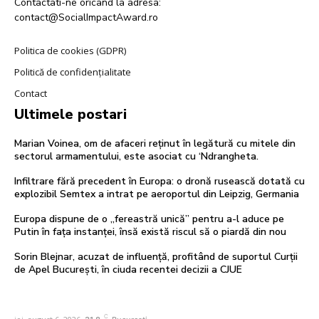
Contactati-ne oricand la adresa:
contact@SocialImpactAward.ro
Politica de cookies (GDPR)
Politică de confidențialitate
Contact
Ultimele postari
Marian Voinea, om de afaceri reținut în legătură cu mitele din
sectorul armamentului, este asociat cu ‘Ndrangheta.
Infiltrare fără precedent în Europa: o dronă rusească dotată cu
explozibil Semtex a intrat pe aeroportul din Leipzig, Germania
Europa dispune de o „fereastră unică” pentru a-l aduce pe
Putin în fața instanței, însă există riscul să o piardă din nou
Sorin Blejnar, acuzat de influență, profitând de suportul Curții
de Apel București, în ciuda recentei decizii a CJUE
C