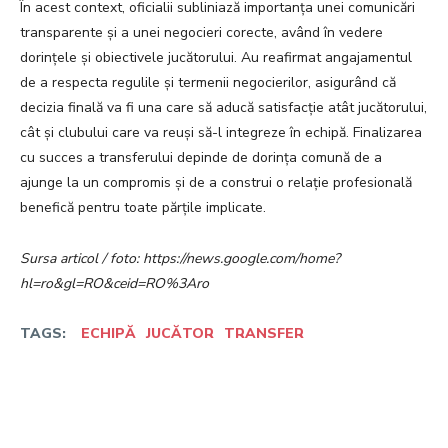
În acest context, oficialii subliniază importanța unei comunicări
transparente și a unei negocieri corecte, având în vedere
dorințele și obiectivele jucătorului. Au reafirmat angajamentul
de a respecta regulile și termenii negocierilor, asigurând că
decizia finală va fi una care să aducă satisfacție atât jucătorului,
cât și clubului care va reuși să-l integreze în echipă. Finalizarea
cu succes a transferului depinde de dorința comună de a
ajunge la un compromis și de a construi o relație profesională
benefică pentru toate părțile implicate.
Sursa articol / foto: https://news.google.com/home?
hl=ro&gl=RO&ceid=RO%3Aro
TAGS:
ECHIPĂ
JUCĂTOR
TRANSFER
Facebook
Twitter
Pinterest
W