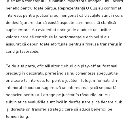
la situația transferului, subliniind importanța atingerii unui acord
benefic pentru toate părțile. Reprezentanții U Cluj au confirmat
interesul pentru jucător și au menționat că discuțiile sunt în curs
de desfășurare, dar că există aspecte care necesită clarificări
suplimentare. Au evidențiat dorința de a aduce un jucător
valoros care să contribuie la performanțele echipei și au
asigurat că depun toate eforturile pentru a finaliza transferul în
condiții favorabile.
Pe de altă parte, oficialii altor cluburi din play-off au fost mai
precauți în declarații, preferând să nu comenteze speculațiile
privitoare la interesul lor pentru jucător. Totuși, informații din
interiorul cluburilor sugerează un interes real și că se poartă
negocieri pentru a-l atrage pe jucător în rândurile lor. Au
subliniat că evaluările sunt încă în desfășurare și că fiecare club
își dorește un transfer strategic care să aducă beneficii pe
termen lung.