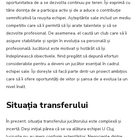
oportunitatea de a se dezvolta continuu pe teren. Își exprimă cu
tărie dorința de a participa activ și de a aduce o contribuție
semnificativă la reușita echipei. Așteptările sale includ un mediu
competitiv care să îi permită să își arate talentele și să se
dezvolte profesional. De asemenea, el caută un club care să îi
asigure stabilitate și sprijin în evoluția sa personală și
profesională. Jucătorul este motivat și hotărât să își
îndeplinească obiectivele, fiind pregătit să depună eforturi
considerabile pentru a deveni un jucător esențial în cadrul
echipei sale. Își dorește să facă parte dintr-un proiect ambițios
care să îi ofere oportunități de viitor și șansa de a evolua la un
nivel înalt.
Situația transferului
În prezent, situația transferului jucătorului este complexă și
incertă. Deși inițial părea că se va alătura echipei U Cluj,
lucrurile nu au mers conform așteptărilor. Negocierile dintre