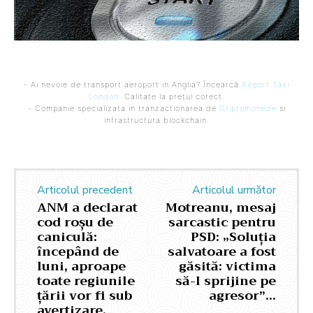
- Ai nevoie de transport aeroport in Anglia? Încearcă
Airport Taxi
London
. Calitate la prețul corect.
- Companie specializata in tranzactionarea de
Criptomonede
si
infrastructura blockchain.
Articolul precedent
Articolul următor
ANM a declarat
Motreanu, mesaj
cod roșu de
sarcastic pentru
caniculă:
PSD: „Soluția
începând de
salvatoare a fost
luni, aproape
găsită: victima
toate regiunile
să-l sprijine pe
țării vor fi sub
agresor”…
avertizare.