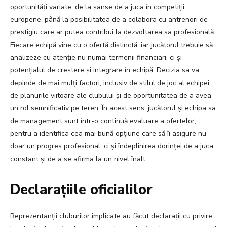
oportunități variate, de la șanse de a juca în competiții
europene, până la posibilitatea de a colabora cu antrenori de
prestigiu care ar putea contribui la dezvoltarea sa profesională.
Fiecare echipă vine cu o ofertă distinctă, iar jucătorul trebuie să
analizeze cu atenție nu numai termenii financiari, ci și
potențialul de creștere și integrare în echipă. Decizia sa va
depinde de mai mulți factori, inclusiv de stilul de joc al echipei,
de planurile viitoare ale clubului și de oportunitatea de a avea
un rol semnificativ pe teren. În acest sens, jucătorul și echipa sa
de management sunt într-o continuă evaluare a ofertelor,
pentru a identifica cea mai bună opțiune care să îi asigure nu
doar un progres profesional, ci și îndeplinirea dorinței de a juca
constant și de a se afirma la un nivel înalt.
Declarațiile oficialilor
Reprezentanții cluburilor implicate au făcut declarații cu privire