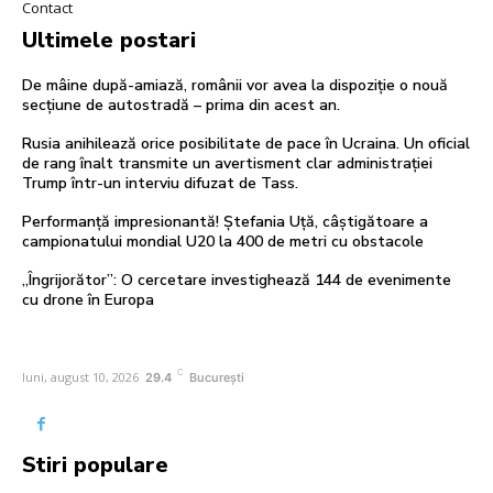
Contact
Ultimele postari
De mâine după-amiază, românii vor avea la dispoziție o nouă
secțiune de autostradă – prima din acest an.
Rusia anihilează orice posibilitate de pace în Ucraina. Un oficial
de rang înalt transmite un avertisment clar administrației
Trump într-un interviu difuzat de Tass.
Performanță impresionantă! Ștefania Uță, câștigătoare a
campionatului mondial U20 la 400 de metri cu obstacole
„Îngrijorător”: O cercetare investighează 144 de evenimente
cu drone în Europa
C
luni, august 10, 2026
29.4
București
Stiri populare