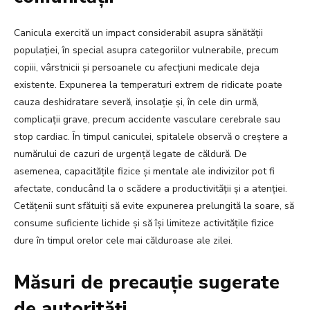
Canicula exercită un impact considerabil asupra sănătății
populației, în special asupra categoriilor vulnerabile, precum
copiii, vârstnicii și persoanele cu afecțiuni medicale deja
existente. Expunerea la temperaturi extrem de ridicate poate
cauza deshidratare severă, insolație și, în cele din urmă,
complicații grave, precum accidente vasculare cerebrale sau
stop cardiac. În timpul caniculei, spitalele observă o creștere a
numărului de cazuri de urgență legate de căldură. De
asemenea, capacitățile fizice și mentale ale indivizilor pot fi
afectate, conducând la o scădere a productivității și a atenției.
Cetățenii sunt sfătuiți să evite expunerea prelungită la soare, să
consume suficiente lichide și să își limiteze activitățile fizice
dure în timpul orelor cele mai călduroase ale zilei.
Măsuri de precauție sugerate
de autorități