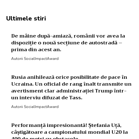
Ultimele stiri
De mâine după-amiază, românii vor avea la
dispoziție o nouă secțiune de autostradă –
prima din acest an.
Autorii SocialImpactAward
Rusia anihilează orice posibilitate de pace în
Ucraina. Un oficial de rang înalt transmite un
avertisment clar administrației Trump într-
un interviu difuzat de Tass.
Autorii SocialImpactAward
Performanță impresionantă! Ștefania Uță,
câștigătoare a campionatului mondial U20 la
400 de metri cu obstacole