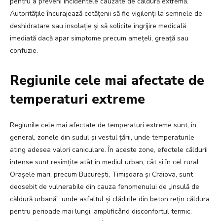
pentru a preveni incidentele cauzate de căldură extremă.
Autoritățile încurajează cetățenii să fie vigilenți la semnele de
deshidratare sau insolație și să solicite îngrijire medicală
imediată dacă apar simptome precum amețeli, greață sau
confuzie.
Regiunile cele mai afectate de
temperaturi extreme
Regiunile cele mai afectate de temperaturi extreme sunt, în
general, zonele din sudul și vestul țării, unde temperaturile
ating adesea valori caniculare. În aceste zone, efectele căldurii
intense sunt resimțite atât în mediul urban, cât și în cel rural.
Orașele mari, precum București, Timișoara și Craiova, sunt
deosebit de vulnerabile din cauza fenomenului de „insulă de
căldură urbană”, unde asfaltul și clădirile din beton rețin căldura
pentru perioade mai lungi, amplificând disconfortul termic.