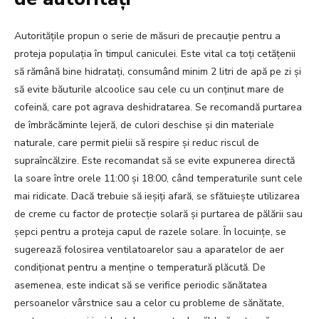
Autoritățile propun o serie de măsuri de precauție pentru a
proteja populația în timpul caniculei. Este vital ca toți cetățenii
să rămână bine hidratați, consumând minim 2 litri de apă pe zi și
să evite băuturile alcoolice sau cele cu un conținut mare de
cofeină, care pot agrava deshidratarea. Se recomandă purtarea
de îmbrăcăminte lejeră, de culori deschise și din materiale
naturale, care permit pielii să respire și reduc riscul de
supraîncălzire. Este recomandat să se evite expunerea directă
la soare între orele 11:00 și 18:00, când temperaturile sunt cele
mai ridicate. Dacă trebuie să ieșiți afară, se sfătuiește utilizarea
de creme cu factor de protecție solară și purtarea de pălării sau
șepci pentru a proteja capul de razele solare. În locuințe, se
sugerează folosirea ventilatoarelor sau a aparatelor de aer
condiționat pentru a menține o temperatură plăcută. De
asemenea, este indicat să se verifice periodic sănătatea
persoanelor vârstnice sau a celor cu probleme de sănătate,