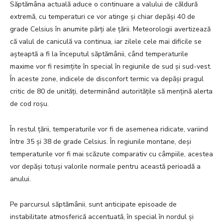
Săptămâna actuală aduce o continuare a valului de căldură
extremă, cu temperaturi ce vor atinge și chiar depăși 40 de
grade Celsius în anumite părți ale țării. Meteorologii avertizează
că valul de caniculă va continua, iar zilele cele mai dificile se
așteaptă a fi la începutul săptămânii, când temperaturile
maxime vor fi resimțite în special în regiunile de sud și sud-vest.
În aceste zone, indicele de disconfort termic va depăși pragul
critic de 80 de unități, determinând autoritățile să mențină alerta
de cod roșu.
În restul țării, temperaturile vor fi de asemenea ridicate, variind
între 35 și 38 de grade Celsius. În regiunile montane, deși
temperaturile vor fi mai scăzute comparativ cu câmpiile, acestea
vor depăși totuși valorile normale pentru această perioadă a
anului.
Pe parcursul săptămânii, sunt anticipate episoade de
instabilitate atmosferică accentuată, în special în nordul și