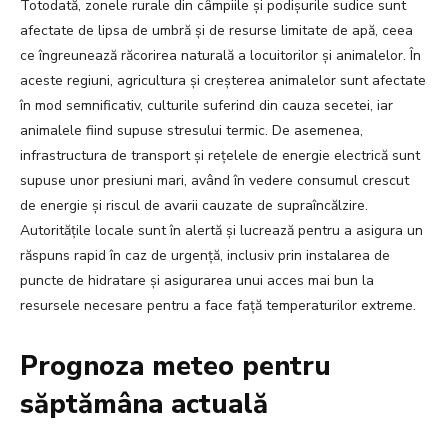
Totodată, zonele rurale din câmpiile și podișurile sudice sunt
afectate de lipsa de umbră și de resurse limitate de apă, ceea
ce îngreunează răcorirea naturală a locuitorilor și animalelor. În
aceste regiuni, agricultura și creșterea animalelor sunt afectate
în mod semnificativ, culturile suferind din cauza secetei, iar
animalele fiind supuse stresului termic. De asemenea,
infrastructura de transport și rețelele de energie electrică sunt
supuse unor presiuni mari, având în vedere consumul crescut
de energie și riscul de avarii cauzate de supraîncălzire.
Autoritățile locale sunt în alertă și lucrează pentru a asigura un
răspuns rapid în caz de urgență, inclusiv prin instalarea de
puncte de hidratare și asigurarea unui acces mai bun la
resursele necesare pentru a face față temperaturilor extreme.
Prognoza meteo pentru
săptămâna actuală