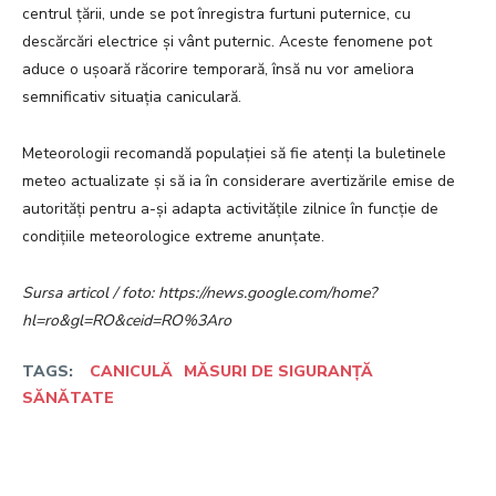
centrul țării, unde se pot înregistra furtuni puternice, cu
descărcări electrice și vânt puternic. Aceste fenomene pot
aduce o ușoară răcorire temporară, însă nu vor ameliora
semnificativ situația caniculară.
Meteorologii recomandă populației să fie atenți la buletinele
meteo actualizate și să ia în considerare avertizările emise de
autorități pentru a-și adapta activitățile zilnice în funcție de
condițiile meteorologice extreme anunțate.
Sursa articol / foto: https://news.google.com/home?
hl=ro&gl=RO&ceid=RO%3Aro
TAGS:
CANICULĂ
MĂSURI DE SIGURANȚĂ
SĂNĂTATE
Facebook
Twitter
Pinterest
W