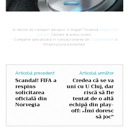
- Ai nevoie de transport aeroport in Anglia? Încearcă
Airport Taxi
London
. Calitate la prețul corect.
- Companie specializata in tranzactionarea de
Criptomonede
si
infrastructura blockchain.
Articolul precedent
Articolul următor
Scandal! FIFA a
Credea că se va
respins
uni cu U Cluj, dar
solicitarea
riscă să fie
oficială din
tentat de o altă
Norvegia
echipă din play-
off: „Îmi doresc
să joc”