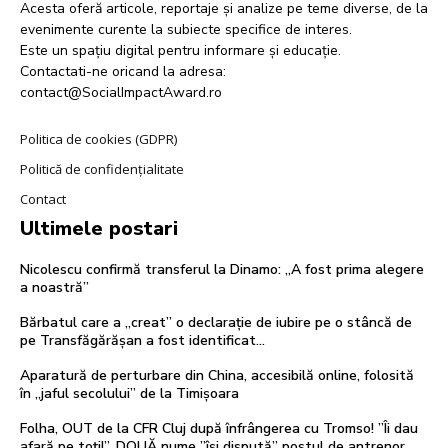
Acesta oferă articole, reportaje și analize pe teme diverse, de la
evenimente curente la subiecte specifice de interes.
Este un spațiu digital pentru informare și educație.
Contactati-ne oricand la adresa:
contact@SocialImpactAward.ro
Politica de cookies (GDPR)
Politică de confidențialitate
Contact
Ultimele postari
Nicolescu confirmă transferul la Dinamo: „A fost prima alegere
a noastră”
Bărbatul care a „creat” o declarație de iubire pe o stâncă de
pe Transfăgărășan a fost identificat…
Aparatură de perturbare din China, accesibilă online, folosită
în „jaful secolului” de la Timișoara
Folha, OUT de la CFR Cluj după înfrângerea cu Tromso! ”Îi dau
afară pe toți!”. DOUĂ nume ”își dispută” postul de antrenor