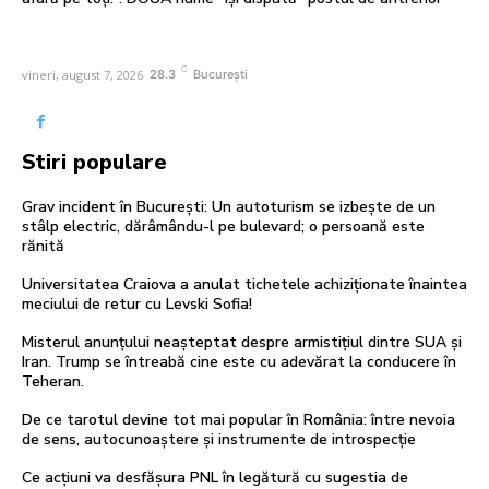
C
vineri, august 7, 2026
28.3
București
Stiri populare
Grav incident în București: Un autoturism se izbește de un
stâlp electric, dărâmându-l pe bulevard; o persoană este
rănită
Universitatea Craiova a anulat tichetele achiziționate înaintea
meciului de retur cu Levski Sofia!
Misterul anunțului neașteptat despre armistițiul dintre SUA și
Iran. Trump se întreabă cine este cu adevărat la conducere în
Teheran.
De ce tarotul devine tot mai popular în România: între nevoia
de sens, autocunoaștere și instrumente de introspecție
Ce acțiuni va desfășura PNL în legătură cu sugestia de