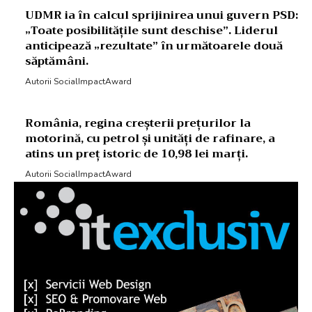
UDMR ia în calcul sprijinirea unui guvern PSD:
„Toate posibilitățile sunt deschise”. Liderul
anticipează „rezultate” în următoarele două
săptămâni.
Autorii SocialImpactAward
România, regina creșterii prețurilor la
motorină, cu petrol și unități de rafinare, a
atins un preț istoric de 10,98 lei marți.
Autorii SocialImpactAward