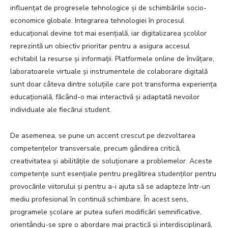
influențat de progresele tehnologice și de schimbările socio-
economice globale. Integrarea tehnologiei în procesul
educațional devine tot mai esențială, iar digitalizarea școlilor
reprezintă un obiectiv prioritar pentru a asigura accesul
echitabil la resurse și informații. Platformele online de învățare,
laboratoarele virtuale și instrumentele de colaborare digitală
sunt doar câteva dintre soluțiile care pot transforma experiența
educațională, făcând-o mai interactivă și adaptată nevoilor
individuale ale fiecărui student.
De asemenea, se pune un accent crescut pe dezvoltarea
competențelor transversale, precum gândirea critică,
creativitatea și abilitățile de soluționare a problemelor. Aceste
competențe sunt esențiale pentru pregătirea studenților pentru
provocările viitorului și pentru a-i ajuta să se adapteze într-un
mediu profesional în continuă schimbare. În acest sens,
programele școlare ar putea suferi modificări semnificative,
orientându-se spre o abordare mai practică și interdisciplinară,