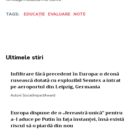
TAGS:
EDUCAȚIE
EVALUARE
NOTE
Facebook
Twitter
Pinterest
W
Ultimele stiri
Infiltrare fără precedent în Europa: o dronă
rusească dotată cu explozibil Semtex a intrat
pe aeroportul din Leipzig, Germania
Autorii SocialImpactAward
Europa dispune de o „fereastră unică” pentru
a-l aduce pe Putin în fața instanței, însă există
riscul să o piardă din nou