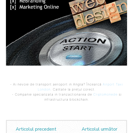
- Ai nevoie de transport aeroport in Anglia? Încearcă
Airport Taxi
London
. Calitate la prețul corect.
- Companie specializata in tranzactionarea de
Criptomonede
si
infrastructura blockchain.
Articolul precedent
Articolul următor