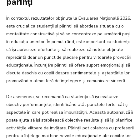
părinți
În contextul rezultatelor obținute la Evaluarea Națională 2026,
este crucial ca studenții și părinții să abordeze situația cu o
mentalitate constructivă și să se concentreze pe următorii pași
în educația tinerilor. În primul rând, este important ca studenții
să își aprecieze eforturile și să realizeze că notele obținute
reprezintă doar un punct de plecare pentru viitoarele provocări
educaționale. Încurajăm părinții să ofere suport emoțional și să
discute deschis cu copiii despre sentimentele și așteptările lor,
promovând o atmosferă de înțelegere și comunicare sinceră.
De asemenea, se recomandă ca studenții să își evalueze
obiectiv performanțele, identificând atât punctele forte, cât și
aspectele în care pot realiza îmbunătățiri. Această autoanaliză îi
poate ajuta să își stabilească obiective realiste și să își planifice
activitățile viitoare de învățare. Părinții pot colabora cu profesorii
pentru a înțelege mai bine nevoile educaționale ale copiilor lor