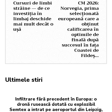
Cursuri de limbi
CM 2026:
străine — de ce
Norvegia, prima
investiția în
selecționată
limbaj deschide
europeană care a
mai mult decât o
obținut
ușă
calificarea în
optimile de
finală după
succesul în fața
Coastei de
Fildeș…
Ultimele stiri
Infiltrare fără precedent în Europa: o
dronă rusească dotată cu explozibil
Semtex a intrat pe aeroportul din Leipzig,