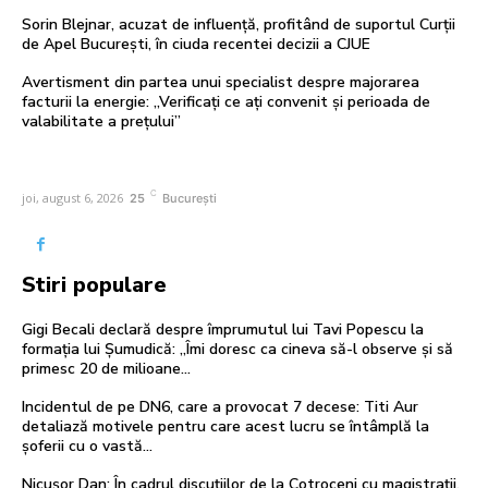
Sorin Blejnar, acuzat de influență, profitând de suportul Curții
de Apel București, în ciuda recentei decizii a CJUE
Avertisment din partea unui specialist despre majorarea
facturii la energie: „Verificați ce ați convenit și perioada de
valabilitate a prețului”
C
joi, august 6, 2026
25
București
Stiri populare
Gigi Becali declară despre împrumutul lui Tavi Popescu la
formația lui Șumudică: „Îmi doresc ca cineva să-l observe și să
primesc 20 de milioane...
Incidentul de pe DN6, care a provocat 7 decese: Titi Aur
detaliază motivele pentru care acest lucru se întâmplă la
șoferii cu o vastă...
Nicuşor Dan: În cadrul discuțiilor de la Cotroceni cu magistrații,